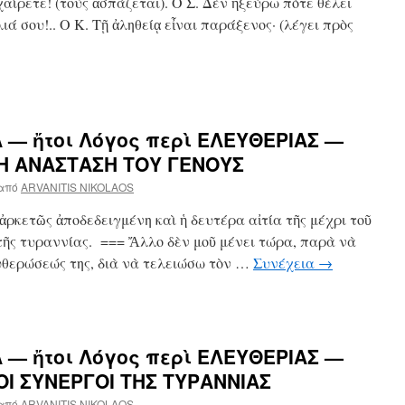
ίρετε! (τοὺς ἀσπάζεται). Ο Σ. Δὲν ἠξεύρω πότε θέλει
ιά σου!.. Ο Κ. Τῇ ἀληθείᾳ εἶναι παράξενος· (λέγει πρὸς
 — ἤτοι Λόγος περὶ ΕΛΕΥΘΕΡΙΑΣ —
 Η ΑΝΑΣΤΑΣΗ ΤΟΥ ΓΕΝΟΥΣ
από
ARVANITIS NIKOLAOS
ἀρκετῶς ἀποδεδειγμένη καὶ ἡ δευτέρα αἰτία τῆς μέχρι τοῦ
τῆς τυραννίας. === Ἄλλο δὲν μοῦ μένει τώρα, παρὰ νὰ
υθερώσεώς της, διὰ νὰ τελειώσω τὸν …
Συνέχεια
→
 — ἤτοι Λόγος περὶ ΕΛΕΥΘΕΡΙΑΣ —
 ΟΙ ΣΥΝΕΡΓΟΙ ΤΗΣ ΤΥΡΑΝΝΙΑΣ
από
ARVANITIS NIKOLAOS