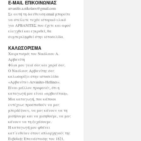
E-MAIL ΕΠΙΚΟΙΝΩΝΙΑΣ
χ
ε
arvanitis.a.nikolaos@gmail.com
ί
Σε αυτή τη διεύθυνση email μπορείτε
ο
να στείλετε τυχόν ιστορικό υλικό
για ΑΡΒΑΝΙΤΕΣ που έχετε και αφού
ελεγχθεί και εγκριθεί, θα
συμπεριληφθεί στην ιστοσελίδα.
ΚΑΛΩΣΟΡΙΣΜΑ
Χαιρετισμός του Νικόλαου Α.
Αρβανίτη
Φίλοι μου γειά σας και χαρά σας.
Ο Νικόλαος Αρβανίτης σας
καλωσορίζει στην ιστοσελίδα
«Αρβανίτες-Arvanites-Hellines».
Είναι μάλλον προφανές, ότι η
καταγωγή μου είναι «αρβανίτικη».
Μια καταγωγή, που κάποιοι
εντέχνως προσπαθούν να μας
μπερδέψουν, να μας κάνουν να τη
μισήσουμε και να μισηθούμε, να μας
κάνουν να τη ξεχάσουμε.
Η καταγωγή μου φθάνει
κατ΄ευθείαν στους οπλαρχηγούς της
Ευβοϊκής Επανάστασης του 1821,