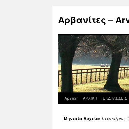
Μετάβαση
σε
Αρβανίτες – Arva
περιεχόμενο
Αρχική
ΑΡΧΙΚΗ
ΕΚΔΗΛΩΣΕΙΣ
Ιανουάριος 2
Μηνιαία Αρχεία: