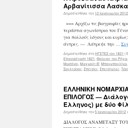
Αρβανίτισσα Λασκα
Δημοσιεύθηκε την
12 Ιανουαρίου 2012
=== Αρχίζω τις βιογραφίες ηρ
τεράστια αγωνίστρια του 
για πολλούς λόγους και κυρίως
άντρες. — Λάτρεψε την …
Συ
Δημοσιεύθηκε στη
ΗΓΕΤΕΣ του 1821
|
Ε
Επανάσταση 1821
,
Θούριος του Ρήγα
Μασόνοι
,
Μαχμούτ Β'
,
Μπουμπουλίνα
Σουλτάνος
,
Σπέτσες
,
Σπετσιώτες
,
Τέκ
ΕΛΛΗΝΙΚΗ ΝΟΜΑΡΧΙΑ
ΕΠΙΛΟΓΟΣ — Διάλογ
Έλληνος) με δύο Φί
Δημοσιεύθηκε την
5 Ιανουαρίου 2012
ΔΙΑΛΟΓΟΣ ΑΝΑΜΕΤΑΞΥ ΤΟΥ Σ