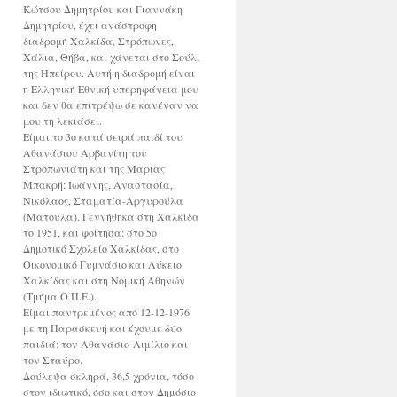
Κώτσου Δημητρίου και Γιαννάκη
Δημητρίου, έχει ανάστροφη
διαδρομή Χαλκίδα, Στρόπωνες,
Χάλια, Θήβα, και χάνεται στο Σούλι
της Ηπείρου. Αυτή η διαδρομή είναι
η Ελληνική Εθνική υπερηφάνεια μου
και δεν θα επιτρέψω σε κανέναν να
μου τη λεκιάσει.
Είμαι το 3ο κατά σειρά παιδί του
Αθανάσιου Αρβανίτη του
Στροπωνιάτη και της Μαρίας
Μπακρή: Ιωάννης, Αναστασία,
Νικόλαος, Σταματία-Αργυρούλα
(Ματούλα). Γεννήθηκα στη Χαλκίδα
το 1951, και φοίτησα: στο 5ο
Δημοτικό Σχολείο Χαλκίδας, στο
Οικονομικό Γυμνάσιο και Λύκειο
Χαλκίδας και στη Νομική Αθηνών
(Τμήμα Ο.Π.Ε.).
Είμαι παντρεμένος από 12-12-1976
με τη Παρασκευή και έχουμε δύο
παιδιά: τον Αθανάσιο-Αιμίλιο και
τον Σταύρο.
Δούλεψα σκληρά, 36,5 χρόνια, τόσο
στον ιδιωτικό, όσο και στον Δημόσιο