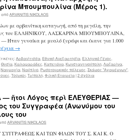
ρίνα Μπουμπουλίνα (Μέρος 1).
από
ARVANITIS NIKOLAOS
ώων με αρβανίτικη καταγωγή, από τη μεγάλη, την
Γένους του ΕΛΛΗΝΙΚΟΥ, ΛΑΣΚΑΡΙΝΑ ΜΠΟΥΜΠΟΥΛΙΝΑ,
: — Ήταν γυναίκα με μυαλό ξυράφι και έκανε για 1.000
νέχεια
→
τικέτες:
Αρβανίτισσα
,
Εθνική Ανεξαρτησία
,
Ελληνικό Γένος
,
,
Θυσία
,
Καλαμαράδες
,
Καπετάνα
,
Κωνσταντινούπολη
,
Λαζαρίνα
,
,
Ναυμαχία
,
Ναύπλιο
,
Ρωσοτουρκικός πόλεμος
,
Σκάφος "Αγαμέμνων"
,
τονες
,
Τούρκοι
,
Τρίπολη
,
Φιλική Εταιρεία
|
2 σχόλια
 — ἤτοι Λόγος περὶ ΕΛΕΥΘΕΡΙΑΣ —
ος του Συγγραφέα (Ανωνύμου του
λους του
από
ARVANITIS NIKOLAOS
ΥΓΓΡΑΦΕΩΣ ΚΑΙ ΤΩΝ ΦΙΛΩΝ ΤΟΥ Σ. ΚΑΙ Κ. Ο