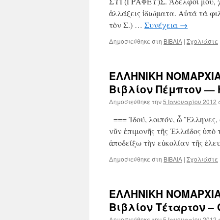
ΣΥΓ(ΓΡΑΦΕΥ)Σ. Ἀδελφοί μου, χα
ἀλλάξεις ἰδιώματα. Αὐτὰ τὰ φιλ
τὸν Σ.) …
Συνέχεια
→
Δημοσιεύθηκε στη
ΒΙΒΛΙΑ
|
Σχολιάστε
ΕΛΛΗΝΙΚΗ ΝΟΜΑΡΧΙΑ
Βιβλίον Πέμπτον —
Δημοσιεύθηκε την
5 Ιανουαρίου 2012
=== Ἰδού, λοιπόν, ὦ Ἕλληνες, 
νῦν ἐπιμονῆς τῆς Ἑλλάδος ὑπὸ 
ἀποδείξω τὴν εὐκολίαν τῆς ἐλε
Δημοσιεύθηκε στη
ΒΙΒΛΙΑ
|
Σχολιάστε
ΕΛΛΗΝΙΚΗ ΝΟΜΑΡΧΙΑ
Βιβλίον Τέταρτον –
Δημοσιεύθηκε την
5 Ιανουαρίου 2012