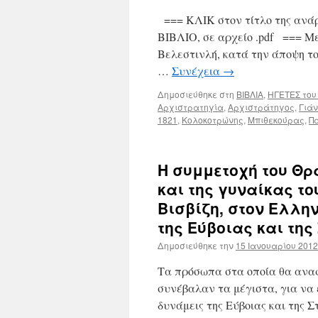
=== ΚΛΙΚ στον τίτλο της ανάρ
ΒΙΒΛΙΟ, σε αρχείο .pdf === Μ
Βελεστινλή, κατά την άποψη
…
Συνέχεια
→
Δημοσιεύθηκε στη
ΒΙΒΛΙΑ
,
ΗΓΕΤΕΣ του
Αρχιστρατηγία
,
Αρχιστράτηγος
,
Γιά
1821
,
Κολοκοτρώνης
,
Μπιθεκούρας
,
Π
Η συμμετοχή του Θρ
και της γυναίκας τ
Βισβίζη, στον Ελλη
της Εύβοιας και τη
Δημοσιεύθηκε την
15 Ιανουαρίου 2012
Τα πρόσωπα στα οποία θα αναφ
συνέβαλαν τα μέγιστα, για να 
δυνάμεις της Εύβοιας και της 