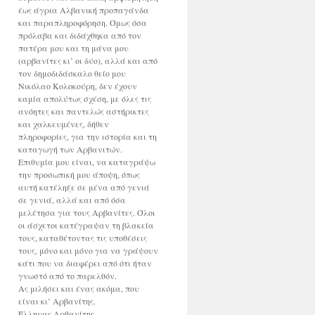
έως άγρια Αλβανική προπαγάνδα
και παραπληροφόρηση. Όμως όσα
πρόλαβα και διδάχθηκα από τον
πατέρα μου και τη μάνα μου
(αρβανίτες κι’ οι δύο), αλλά και από
τον δημοδιδάσκαλο θείο μου
Νικόλαο Κολοκούρη, δεν έχουν
καμία απολύτως σχέση, με όλες τις
ανόητες και παντελώς αστήρικτες
και χαλκευμένες, δήθεν
πληροφορίες, για την ιστορία και τη
καταγωγή των Αρβανιτών.
Επιθυμία μου είναι, να καταγράψω
την προσωπική μου άποψη, όπως
αυτή κατέληξε σε μένα από γενιά
σε γενιά, αλλά και από όσα
μελέτησα για τους Αρβανίτες. Όλοι
οι άσχετοι κατέγραψαν τη βλακεία
τους, καταθέτοντας τις υποθέσεις
τους, μόνο και μόνο για να γράψουν
κάτι που να διαφέρει από ότι ήταν
γνωστό από το παρελθόν.
Ας μιλήσει και ένας ακόμα, που
είναι κι’ Αρβανίτης.
Έλληνας Αρβανίτης.