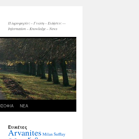
Πληροφορίες – Γνώση – Ειδήσεις —
Information – Knowledge – News
ΟΣΟΦΙΑ
ΝΕΑ
Ετικέτες
Arvanites
Milan Šufflay