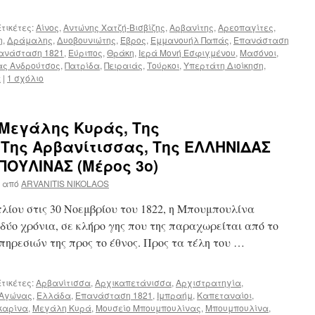
τικέτες:
Αίνος
,
Αντώνης Χατζή-Βισβίζης
,
Αρβανίτης
,
Αρεοπαγίτες
,
η
,
Δράμαλης
,
Δυοβουνιώτης
,
Έβρος
,
Εμμανουήλ Παπάς
,
Επανάσταση
πανάσταση 1821
,
Εύριπος
,
Θράκη
,
Ιερά Μονή Εσφιγμένου
,
Μασόνοι
,
ς Ανδρούτσος
,
Πατρίδα
,
Πειραιάς
,
Τούρκοι
,
Υπερτάτη Διοίκηση
,
α
|
1 σχόλιο
 Μεγάλης Κυράς, Της
Της Αρβανίτισσας, Της ΕΛΛΗΝΙΔΑΣ
ΟΥΛΙΝΑΣ (Μέρος 3ο)
από
ARVANITIS NIKOLAOS
ίου στις 30 Νοεμβρίου του 1822, η Μπουμπουλίνα
 δύο χρόνια, σε κλήρο γης που της παραχωρείται από το
ηρεσιών της προς το έθνος. Προς τα τέλη του …
τικέτες:
Αρβανίτισσα
,
Αρχικαπετάνισσα
,
Αρχιστρατηγία
,
 Αγώνας
,
Ελλάδα
,
Επανάσταση 1821
,
Ιμπραήμ
,
Καπεταναίοι
,
καρίνα
,
Μεγάλη Κυρά
,
Μουσείο Μπουμπουλίνας
,
Μπουμπουλίνα
,