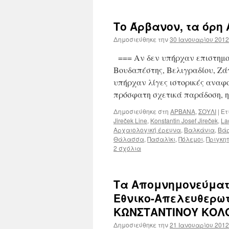
Το Άρβανον, τα όρη 
Δημοσιεύθηκε την
30 Ιανουαρίου 2012
=== Αν δεν υπήρχαν επιστημον
Βουδαπέστης, Βελιγραδίου, Ζά
υπήρχαν λίγες ιστορικές αναφορ
πρόσφατη σχετικά παράδοση, 
Δημοσιεύθηκε στη
ΑΡΒΑΝΑ
,
ΣΟΥΛΙ
|
Ετ
Jireček Line
,
Konstantin Josef Jireček
,
La
Αρχαιολογική έρευνα
,
Βαλκάνια
,
Βά
Θάλασσα
,
Πασαλίκι
,
Πόλεμοι
,
Πριγκη
2 σχόλια
Τα Απομνημονεύματ
Εθνικο-Απελευθερω
ΚΩΝΣΤΑΝΤΙΝΟΥ ΚΟΛ
Δημοσιεύθηκε την
21 Ιανουαρίου 2012