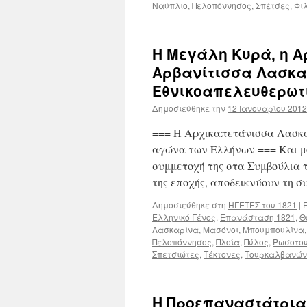
Ναύπλιο
,
Πελοπόννησος
,
Σπέτσες
,
Φι
Η Μεγάλη Κυρά, η Α
Αρβανίτισσα Λασκα
Εθνικοαπελευθερωτι
Δημοσιεύθηκε την
12 Ιανουαρίου 2012
=== Η Αρχικαπετάνισσα Λασκα
αγώνα των Ελλήνων === Και μόν
συμμετοχή της στα Συμβούλια 
της εποχής, αποδεικνύουν τη 
Δημοσιεύθηκε στη
ΗΓΕΤΕΣ του 1821
|
Ε
Ελληνικό Γένος
,
Επανάσταση 1821
,
Θ
Λασκαρίνα
,
Μασόνοι
,
Μπουμπουλίνα
Πελοπόννησος
,
Πλοία
,
Πύλος
,
Ρωσοτου
Σπετσιώτες
,
Τέκτονες
,
Τουρκαλβανών
Η Προεπαναστάτρια,