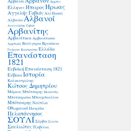
Άρβανον
Άρβανα
Άρμπεν
Ήρωας
Ήπειρος
Έλληνες
Αγγελής Γοβιός
Αλί Πασάς
Αλβανοί
Αλβανία
Αναγνώστης Γοβιός
Αρβανίτης
Αρβανίτικα
Αρβανίτισσα
Βούλγαροι
Βρυσάκια
Αρμπερία
Ελλάδα
Γεώργιος Καστριώτης
Επανάσταση
1821
Ευβοϊκή Επανάσταση 1821
Ιστορία
Εύβοια
Κολοκοτρώνης
Κώτσος Δημητρίου
Μάρκος Μπότσαρης
Μεσσαπία
Μποτσαραίοι
Μπουμπουλίνα
Μπότσαρης
Ναύπλιο
Οθωμανοί
Πατρίδα
Πελοπόννησος
ΣΟΥΛΙ
Σέρβοι
Σλαύοι
Σουλιώτες
Τζαβέλας