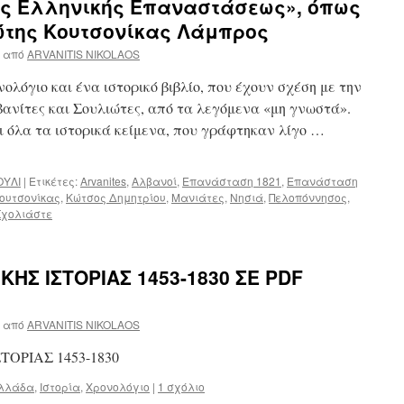
Της Ελληνικής Επαναστάσεως», όπως
ώτης Κουτσονίκας Λάμπρος
από
ARVANITIS NIKOLAOS
όγιο και ένα ιστορικό βιβλίο, που έχουν σχέση με την
ανίτες και Σουλιώτες, από τα λεγόμενα «μη γνωστά».
ι όλα τα ιστορικά κείμενα, που γράφτηκαν λίγο …
ΟΥΛΙ
|
Ετικέτες:
Arvanites
,
Αλβανοί
,
Επανάσταση 1821
,
Επανάσταση
ουτσονίκας
,
Κώτσος Δημητρίου
,
Μανιάτες
,
Νησιά
,
Πελοπόννησος
,
Σχολιάστε
ΗΣ ΙΣΤΟΡΙΑΣ 1453-1830 ΣΕ PDF
από
ARVANITIS NIKOLAOS
ΟΡΙΑΣ 1453-1830
λλάδα
,
Ιστορία
,
Χρονολόγιο
|
1 σχόλιο