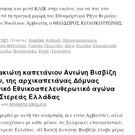
τησης και μετά ΚΛΙΚ στην εικόνα, για να πας στο
ετά τη τραγική μορφή του Εθνομάρτυρα Ρήγα Φεραίου
 του Νικόλαου Αρβανίτη, ο ΘΕΟΔΩΡΟΣ ΚΟΛΟΚΟΤΡΩΝΗΣ
 1821
|
Ετικέτες:
Arvanites
,
Αλβανοί
,
Απομνημονεύματα
,
ννης Μπότσικας
,
Γιάννης Τσεργίνης
,
Δόξα
,
Ελλάδα
,
Επανάσταση
ατρίδα
,
Προπαγάνδα
,
Σπαθί
|
Σχολιάστε
ακιώτη καπετάνιου Αντώνη Βισβίζη
ου, της αρχικαπετάνας Δόμνας
νικό Εθνικοαπελευθερωτικό αγώνα
ς Στερεάς Ελλάδας
από
ARVANITIS NIKOLAOS
ερθώ με αυτή την ανάρτηση, δεν είναι Αρβανίτες, αλλά
ενισχύσουν με κάθε μέσον, τις Ελληνικές επαναστατικές
Στερεάς Ελλάδας. «Ο Χατζή Αντώνης Βισβίζης έλαβε μέρος