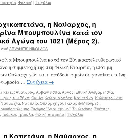
λοπατρία
,
Φυλακή
|
1 σχόλιο
ρχικαπετάνα, η Ναύαρχος, η
ρίνα Μπουμπουλίνα κατά τον
κό Αγώνα του 1821 (Μέρος 2).
από
ARVANITIS NIKOLAOS
ρίνα Μπουμπουλίνα κατά τον Εθνικοαπελευθερωτικό
ο η συμμετοχή της στη Φιλική Εταιρεία, η ισότιμη
των Οπλαρχηγών και η απόδοση τιμών σε γυναίκα εκείνης
συνωμοσία …
Συνέχεια
→
τικέτες:
Άνανδρος
,
Αρβανίτισσα
,
Άργος
,
Εθνική Ανεξαρτησία
,
ούριος του Ρήγα
,
Θυσία
,
Καλαμαράδες
,
Καπετάνα
,
Κολοκοτρώνης
,
,
Ναυμαχία
,
Ναύπλιο
,
Οπλαρχηγοί
,
ΠαλαμίδιΜπούρτζι
,
ρκικός πόλεμος
,
Σκάφος "Αγαμέμνων"
,
Σουλτάνος
,
Σπέτσες
,
,
Τούρκοι
,
Τρίπολη
,
Φιλική Εταιρεία
|
1 σχόλιο
 η Καπετάνα, η Ναύαρχος, η