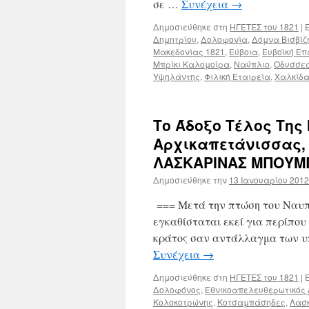
σε …
Συνέχεια
→
Δημοσιεύθηκε στη
ΗΓΕΤΕΣ του 1821
|
Ε
Δημητρίου
,
Δολοφονία
,
Δόμνα Βισβίζ
Μακεδονίας 1821
,
Εύβοια
,
Ευβοϊκή Ε
Μπρίκι Καλομοίρα
,
Ναύπλιο
,
Οδυσσεα
Υψηλάντης
,
Φιλική Εταιρεία
,
Χαλκίδ
Το Άδοξο Τέλος Της
Αρχικαπετάνισσας, 
ΛΑΣΚΑΡΙΝΑΣ ΜΠΟΥΜΠ
Δημοσιεύθηκε την
13 Ιανουαρίου 2012
=== Μετά την πτώση του Ναυπλ
εγκαθίσταται εκεί για περίπου
κράτος σαν αντάλλαγμα των υπ
Συνέχεια
→
Δημοσιεύθηκε στη
ΗΓΕΤΕΣ του 1821
|
Ε
Δολοφόνος
,
Εθνικοαπελευθερωτικός
Κολοκοτρώνης
,
Κοτσαμπάσηδες
,
Λασ