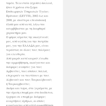
τομέα. Τελευταία (σχεδόν) δουλειά,
ήταν 6 χρόνια στο Σώμα
Επιθεωρητών Υπηρεσιών Υγείας-
Πρόνοιας (ΣΕΥΥΠ), 2002 έως και
2008, με ιδιαίτερα επεισοδιακή
έξοδό μου από αυτό, λόγω του
ασυμβίβαστου με τη διαφθορά
χαρακτήρα μου.
Ο φόρος αίματος της οικογένειάς
μας, από αγάπη για την πατρίδα
μας, για την ΕΛΛΑΔΑ μας, είναι
τεράστιος σε όλους τους πολέμους
για ελευθερία.
Από μικρός κατά καιρούς ένιωθα
την αμφισβήτηση, ακούγοντας και
διάφορες ανοησίες για τους
Αρβανίτες, τους οποίους πολλοί,
επιχειρούν να ταυτίσουν με τους
Αλβανούς και τους Τουρκαλβανούς
ή Τουρκαρβανίτες.
Ακόμα και τώρα, στα γεράματα, με
την άμεση επαφή μου στο διαδίκτυο,
έρχομαι σε επαφή με διάφορες
αναρτήσεις άρθρων, οι οποίες
κυμαίνονται από απλή αμφισβήτηση