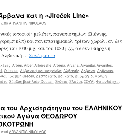
Άρβανα και η «Jireček Line»
από
ARVANITIS NIKOLAOS
ικές ιστορικές μελέτες, πανεπιστημίων (Βιέννης,
γκρεμπ κλπ) και πανεπιστημιακών τρίτων χωρών, αν δεν
ές του 1040 μ.χ. και του 1080 μ.χ., αν δεν υπήρχε η
η Αλβανική …
Συνέχεια
→
ικέτες:
Arbën
,
Arbër
,
Arbëreshë
,
Arbëria
,
Arvana
,
Arvanitai
,
Arvanites
,
ci
,
Odessus
,
Αλβανική προπαγάνδα
,
Αλβανός
,
Άρβανα
,
Άρβανον
,
ρνα
,
Γραμμή Jireček
,
Δεσποτάτο
,
Δουκάτο
,
Δυρράχιο
,
Μαύρη
πάτο
,
Σέρβος βασιλιάς Dousan
,
Σκόπια
,
Σλαύοι
,
ΣΟΥΛΙ
,
Φαιουδάρχες
|
α του Αρχιστράτηγου του ΕΛΛΗΝΙΚΟΥ
τικού Αγώνα ΘΕΟΔΩΡΟΥ
ΟΚΟΤΡΩΝΗ
από
ARVANITIS NIKOLAOS