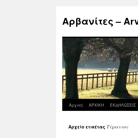
Μετάβαση
σε
Αρβανίτες – Arva
περιεχόμενο
Αρχική
ΑΡΧΙΚΗ
ΕΚΔΗΛΩΣΕΙΣ
Τύραννος
Αρχείο ετικέτας