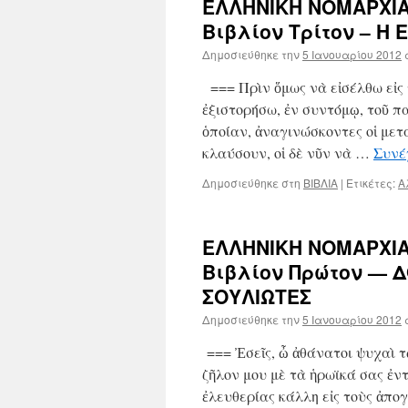
ΕΛΛΗΝΙΚΗ ΝΟΜΑΡΧΙΑ
Βιβλίον Τρίτον – Η
Δημοσιεύθηκε την
5 Ιανουαρίου 2012
=== Πρὶν ὅμως νὰ εἰσέλθω εἰς 
ἐξιστορήσω, ἐν συντόμῳ, τοῦ π
ὁποίαν, ἀναγινώσκοντες οἱ μετ
κλαύσουν, οἱ δὲ νῦν νὰ …
Συνέ
Δημοσιεύθηκε στη
ΒΙΒΛΙΑ
|
Ετικέτες:
Α
ΕΛΛΗΝΙΚΗ ΝΟΜΑΡΧΙΑ
Βιβλίον Πρώτον — 
ΣΟΥΛΙΩΤΕΣ
Δημοσιεύθηκε την
5 Ιανουαρίου 2012
=== Ἐσεῖς, ὦ ἀθάνατοι ψυχαὶ 
ζῆλον μου μὲ τὰ ἡρωϊκά σας ἐν
ἐλευθερίας κάλλη εἰς τοὺς ἀπογ