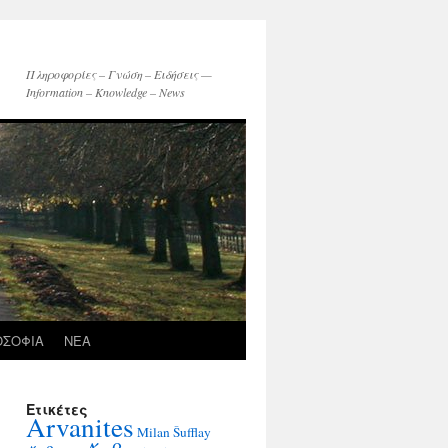
Πληροφορίες – Γνώση – Ειδήσεις —
Information – Knowledge – News
ΟΣΟΦΙΑ
ΝΕΑ
Ετικέτες
Arvanites
Milan Šufflay