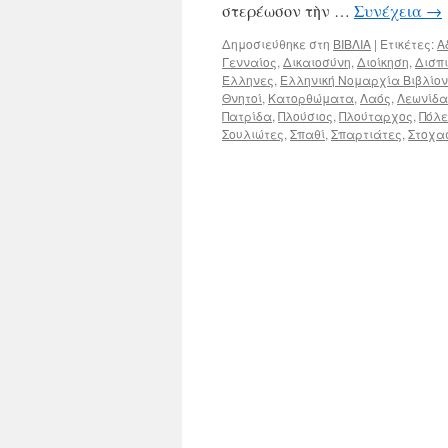
στερέωσον τὴν …
Συνέχεια
→
Δημοσιεύθηκε στη
ΒΙΒΛΙΑ
|
Ετικέτες:
Α
Γενναίος
,
Δικαιοσύνη
,
Διοίκηση
,
Δισπ
Έλληνες
,
Ελληνική Νομαρχία Βιβλίον
Θνητοί
,
Κατορθώματα
,
Λαός
,
Λεωνίδα
Πατρίδα
,
Πλούσιος
,
Πλούταρχος
,
Πόλ
Σουλιώτες
,
Σπαθί
,
Σπαρτιάτες
,
Στοχα