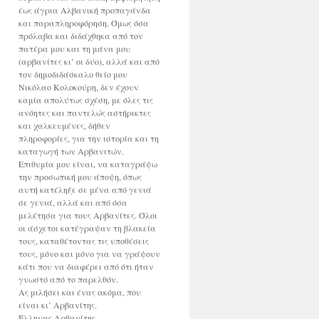
έως άγρια Αλβανική προπαγάνδα
και παραπληροφόρηση. Όμως όσα
πρόλαβα και διδάχθηκα από τον
πατέρα μου και τη μάνα μου
(αρβανίτες κι’ οι δύο), αλλά και από
τον δημοδιδάσκαλο θείο μου
Νικόλαο Κολοκούρη, δεν έχουν
καμία απολύτως σχέση, με όλες τις
ανόητες και παντελώς αστήρικτες
και χαλκευμένες, δήθεν
πληροφορίες, για την ιστορία και τη
καταγωγή των Αρβανιτών.
Επιθυμία μου είναι, να καταγράψω
την προσωπική μου άποψη, όπως
αυτή κατέληξε σε μένα από γενιά
σε γενιά, αλλά και από όσα
μελέτησα για τους Αρβανίτες. Όλοι
οι άσχετοι κατέγραψαν τη βλακεία
τους, καταθέτοντας τις υποθέσεις
τους, μόνο και μόνο για να γράψουν
κάτι που να διαφέρει από ότι ήταν
γνωστό από το παρελθόν.
Ας μιλήσει και ένας ακόμα, που
είναι κι’ Αρβανίτης.
Έλληνας Αρβανίτης.