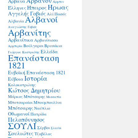
Άρβανον
Άρβανα
Άρμπεν
Ήρωας
Ήπειρος
Έλληνες
Αγγελής Γοβιός
Αλί Πασάς
Αλβανοί
Αλβανία
Αναγνώστης Γοβιός
Αρβανίτης
Αρβανίτικα
Αρβανίτισσα
Βούλγαροι
Βρυσάκια
Αρμπερία
Ελλάδα
Γεώργιος Καστριώτης
Επανάσταση
1821
Ευβοϊκή Επανάσταση 1821
Ιστορία
Εύβοια
Κολοκοτρώνης
Κώτσος Δημητρίου
Μάρκος Μπότσαρης
Μεσσαπία
Μποτσαραίοι
Μπουμπουλίνα
Μπότσαρης
Ναύπλιο
Οθωμανοί
Πατρίδα
Πελοπόννησος
ΣΟΥΛΙ
Σέρβοι
Σλαύοι
Σουλιώτες
Τζαβέλας