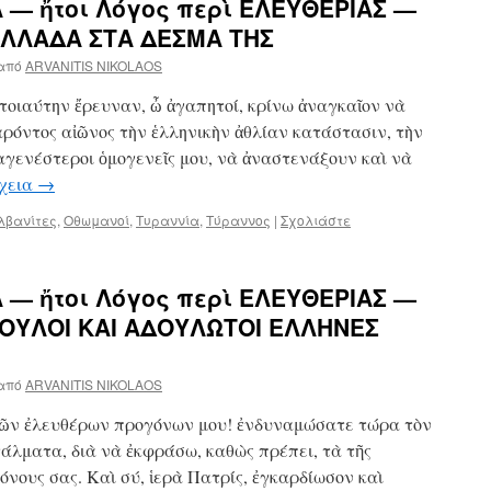
 — ἤτοι Λόγος περὶ ΕΛΕΥΘΕΡΙΑΣ —
 ΕΛΛΑΔΑ ΣΤΑ ΔΕΣΜΑ ΤΗΣ
από
ARVANITIS NIKOLAOS
τοιαύτην ἔρευναν, ὦ ἀγαπητοί, κρίνω ἀναγκαῖον νὰ
αρόντος αἰῶνος τὴν ἑλληνικὴν ἀθλίαν κατάστασιν, τὴν
αγενέστεροι ὁμογενεῖς μου, νὰ ἀναστενάξουν καὶ νὰ
χεια
→
λβανίτες
,
Οθωμανοί
,
Τυραννία
,
Τύραννος
|
Σχολιάστε
 — ἤτοι Λόγος περὶ ΕΛΕΥΘΕΡΙΑΣ —
ΔΟΥΛΟΙ ΚΑΙ ΑΔΟΥΛΩΤΟΙ ΕΛΛΗΝΕΣ
από
ARVANITIS NIKOLAOS
τῶν ἐλευθέρων προγόνων μου! ἐνδυναμώσατε τώρα τὸν
τάλματα, διὰ νὰ ἐκφράσω, καθὼς πρέπει, τὰ τῆς
όνους σας. Καὶ σύ, ἱερὰ Πατρίς, ἐγκαρδίωσον καὶ