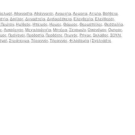
δελφοί
,
Αθανασία
,
Αθάννατοι
,
Αναρχία
,
Άρματα
,
Ατιμία
,
Βοήθεια
,
ιστία
,
Δούλος
,
Δυναστεία
,
Δυσαρέσκεια
,
Ελευθερία
,
Ελεύθεροι
,
 Πρώτον
,
Ημίθεος
,
Ήπειρος
,
Ήρωες
,
Θάρρος
,
Θερμοπύλες
,
Θεσσαλία
,
ς
,
Λυκούργος
,
Μεγαλοψυχία
,
Μητέρα
,
Ξενοφών
,
Οικονόμου
,
Όμηρος
,
εμος
,
Πρόγονοι
,
Προδοσία
,
Προδότης
,
Πτωχός
,
Ρήγας
,
Σκλάβος
,
ΣΟΥΛΙ
,
σμοί
,
Στράτευμα
,
Τύραννοι
,
Τύραννος
,
Φιλοσοφία
|
Σχολιάστε