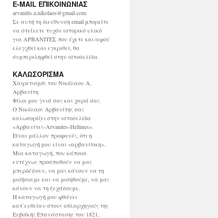
E-MAIL ΕΠΙΚΟΙΝΩΝΙΑΣ
χ
ε
arvanitis.a.nikolaos@gmail.com
ί
Σε αυτή τη διεύθυνση email μπορείτε
ο
να στείλετε τυχόν ιστορικό υλικό
για ΑΡΒΑΝΙΤΕΣ που έχετε και αφού
ελεγχθεί και εγκριθεί, θα
συμπεριληφθεί στην ιστοσελίδα.
ΚΑΛΩΣΟΡΙΣΜΑ
Χαιρετισμός του Νικόλαου Α.
Αρβανίτη
Φίλοι μου γειά σας και χαρά σας.
Ο Νικόλαος Αρβανίτης σας
καλωσορίζει στην ιστοσελίδα
«Αρβανίτες-Arvanites-Hellines».
Είναι μάλλον προφανές, ότι η
καταγωγή μου είναι «αρβανίτικη».
Μια καταγωγή, που κάποιοι
εντέχνως προσπαθούν να μας
μπερδέψουν, να μας κάνουν να τη
μισήσουμε και να μισηθούμε, να μας
κάνουν να τη ξεχάσουμε.
Η καταγωγή μου φθάνει
κατ΄ευθείαν στους οπλαρχηγούς της
Ευβοϊκής Επανάστασης του 1821,