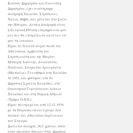
Κώτσου Δημητρίου και Γιαννάκη
Δημητρίου, έχει ανάστροφη
διαδρομή Χαλκίδα, Στρόπωνες,
Χάλια, Θήβα, και χάνεται στο Σούλι
της Ηπείρου. Αυτή η διαδρομή είναι
η Ελληνική Εθνική υπερηφάνεια μου
και δεν θα επιτρέψω σε κανέναν να
μου τη λεκιάσει.
Είμαι το 3ο κατά σειρά παιδί του
Αθανάσιου Αρβανίτη του
Στροπωνιάτη και της Μαρίας
Μπακρή: Ιωάννης, Αναστασία,
Νικόλαος, Σταματία-Αργυρούλα
(Ματούλα). Γεννήθηκα στη Χαλκίδα
το 1951, και φοίτησα: στο 5ο
Δημοτικό Σχολείο Χαλκίδας, στο
Οικονομικό Γυμνάσιο και Λύκειο
Χαλκίδας και στη Νομική Αθηνών
(Τμήμα Ο.Π.Ε.).
Είμαι παντρεμένος από 12-12-1976
με τη Παρασκευή και έχουμε δύο
παιδιά: τον Αθανάσιο-Αιμίλιο και
τον Σταύρο.
Δούλεψα σκληρά, 36,5 χρόνια, τόσο
στον ιδιωτικό, όσο και στον Δημόσιο