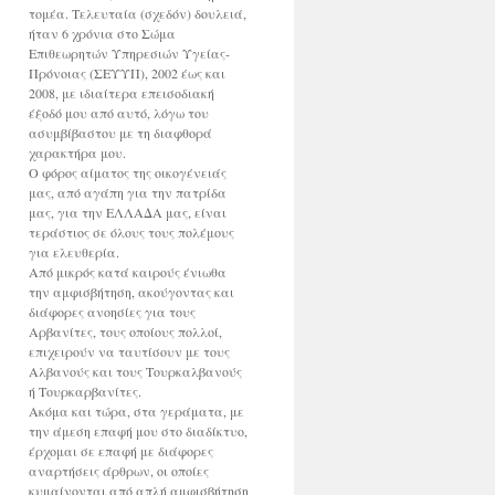
τομέα. Τελευταία (σχεδόν) δουλειά,
ήταν 6 χρόνια στο Σώμα
Επιθεωρητών Υπηρεσιών Υγείας-
Πρόνοιας (ΣΕΥΥΠ), 2002 έως και
2008, με ιδιαίτερα επεισοδιακή
έξοδό μου από αυτό, λόγω του
ασυμβίβαστου με τη διαφθορά
χαρακτήρα μου.
Ο φόρος αίματος της οικογένειάς
μας, από αγάπη για την πατρίδα
μας, για την ΕΛΛΑΔΑ μας, είναι
τεράστιος σε όλους τους πολέμους
για ελευθερία.
Από μικρός κατά καιρούς ένιωθα
την αμφισβήτηση, ακούγοντας και
διάφορες ανοησίες για τους
Αρβανίτες, τους οποίους πολλοί,
επιχειρούν να ταυτίσουν με τους
Αλβανούς και τους Τουρκαλβανούς
ή Τουρκαρβανίτες.
Ακόμα και τώρα, στα γεράματα, με
την άμεση επαφή μου στο διαδίκτυο,
έρχομαι σε επαφή με διάφορες
αναρτήσεις άρθρων, οι οποίες
κυμαίνονται από απλή αμφισβήτηση