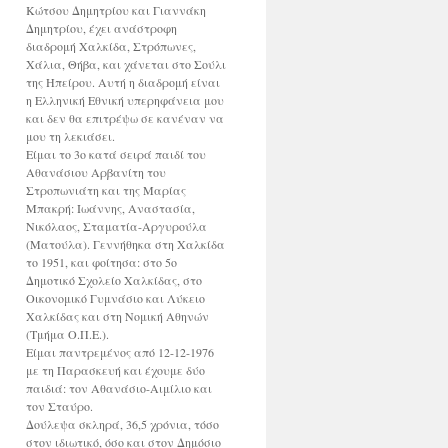
Κώτσου Δημητρίου και Γιαννάκη
Δημητρίου, έχει ανάστροφη
διαδρομή Χαλκίδα, Στρόπωνες,
Χάλια, Θήβα, και χάνεται στο Σούλι
της Ηπείρου. Αυτή η διαδρομή είναι
η Ελληνική Εθνική υπερηφάνεια μου
και δεν θα επιτρέψω σε κανέναν να
μου τη λεκιάσει.
Είμαι το 3ο κατά σειρά παιδί του
Αθανάσιου Αρβανίτη του
Στροπωνιάτη και της Μαρίας
Μπακρή: Ιωάννης, Αναστασία,
Νικόλαος, Σταματία-Αργυρούλα
(Ματούλα). Γεννήθηκα στη Χαλκίδα
το 1951, και φοίτησα: στο 5ο
Δημοτικό Σχολείο Χαλκίδας, στο
Οικονομικό Γυμνάσιο και Λύκειο
Χαλκίδας και στη Νομική Αθηνών
(Τμήμα Ο.Π.Ε.).
Είμαι παντρεμένος από 12-12-1976
με τη Παρασκευή και έχουμε δύο
παιδιά: τον Αθανάσιο-Αιμίλιο και
τον Σταύρο.
Δούλεψα σκληρά, 36,5 χρόνια, τόσο
στον ιδιωτικό, όσο και στον Δημόσιο