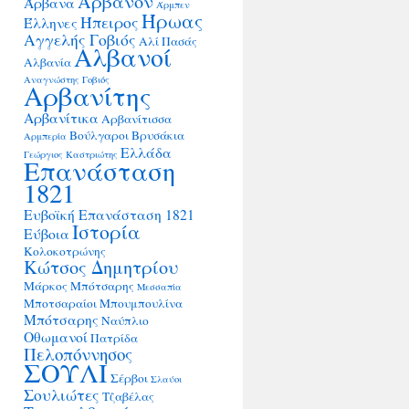
Άρβανον
Άρβανα
Άρμπεν
Ήρωας
Ήπειρος
Έλληνες
Αγγελής Γοβιός
Αλί Πασάς
Αλβανοί
Αλβανία
Αναγνώστης Γοβιός
Αρβανίτης
Αρβανίτικα
Αρβανίτισσα
Βούλγαροι
Βρυσάκια
Αρμπερία
Ελλάδα
Γεώργιος Καστριώτης
Επανάσταση
1821
Ευβοϊκή Επανάσταση 1821
Ιστορία
Εύβοια
Κολοκοτρώνης
Κώτσος Δημητρίου
Μάρκος Μπότσαρης
Μεσσαπία
Μποτσαραίοι
Μπουμπουλίνα
Μπότσαρης
Ναύπλιο
Οθωμανοί
Πατρίδα
Πελοπόννησος
ΣΟΥΛΙ
ΣΟ
Σέρβοι
Σλαύοι
Σουλιώτες
Τζαβέλας