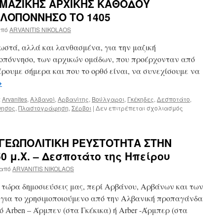
Σ ΜΑΖΙΚΗΣ ΑΡΧΙΚΗΣ ΚΑΘΟΔΟΥ
ΛΟΠΟΝΝΗΣΟ ΤΟ 1405
πό
ARVANITIS NIKOLAOS
στά, αλλά και λανθασμένα, για την μαζική
οπόννησο, των αρχικών ομάδων, που προέρχονταν από
έρουμε σήμερα και που το ορθό είναι, να συνεχίσουμε να
→
:
Arvanites
,
Αλβανοί
,
Αρβανίτης
,
Βούλγαροι
,
Γκέκηδες
,
Δεσποτάτο
,
νησος
,
Πλαστογράφηση
,
Σέρβοι
|
Δεν επιτρέπεται σχολιασμός
στο
Η
ΑΛΗΘΕΙΑ
ΠΕΡΙ
 ΓΕΩΠΟΛΙΤΙΚΗ ΡΕΥΣΤΟΤΗΤΑ ΣΤΗΝ
ΤΗΣ
ΜΑΖΙΚΗΣ
50 μ.Χ. – Δεσποτάτο της Ηπείρου
ΑΡΧΙΚΗΣ
από
ARVANITIS NIKOLAOS
ΚΑΘΟΔΟΥ
«ΑΛΒΑΝΩΝ»
ρι τώρα δημοσιεύσεις μας, περί Αρβάνου, Αρβάνων και των
ΣΤΗΝ
ΠΕΛΟΠΟΝΝΗ
για το χρησιμοποιούμενο από την Αλβανική προπαγάνδα
ΤΟ
 Arben – Άρμπεν (στα Γκέκικα) ή Arber -Άρμπερ (στα
1405