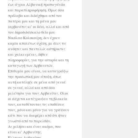
έως άγρια Αλβανική προπαγάνδα
και παραπληροφόρηση. Όμως όσα
πρόλαβα και διδάχθηκα από τον
πατέρα μου και τη μάνα μου
(αρβανίτες κι’ οι δύο), αλλά και από
τον δημοδιδάσκαλο θείο μου
Νικόλαο Κολοκούρη, δεν έχουν
καμία απολύτως σχέση, με όλες τις
ανόητες και παντελώς αστήρικτες
και χαλκευμένες, δήθεν
πληροφορίες, για την ιστορία και τη
καταγωγή των Αρβανιτών.
Επιθυμία μου είναι, να καταγράψω
την προσωπική μου άποψη, όπως
αυτή κατέληξε σε μένα από γενιά
σε γενιά, αλλά και από όσα
μελέτησα για τους Αρβανίτες. Όλοι
οι άσχετοι κατέγραψαν τη βλακεία
τους, καταθέτοντας τις υποθέσεις
τους, μόνο και μόνο για να γράψουν
κάτι που να διαφέρει από ότι ήταν
γνωστό από το παρελθόν.
Ας μιλήσει και ένας ακόμα, που
είναι κι’ Αρβανίτης.
Έλληνας Αρβανίτης.