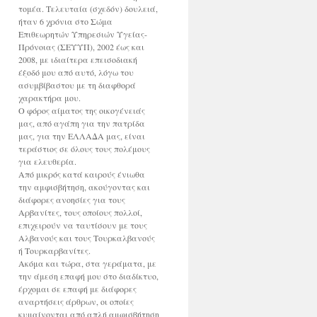
τομέα. Τελευταία (σχεδόν) δουλειά,
ήταν 6 χρόνια στο Σώμα
Επιθεωρητών Υπηρεσιών Υγείας-
Πρόνοιας (ΣΕΥΥΠ), 2002 έως και
2008, με ιδιαίτερα επεισοδιακή
έξοδό μου από αυτό, λόγω του
ασυμβίβαστου με τη διαφθορά
χαρακτήρα μου.
Ο φόρος αίματος της οικογένειάς
μας, από αγάπη για την πατρίδα
μας, για την ΕΛΛΑΔΑ μας, είναι
τεράστιος σε όλους τους πολέμους
για ελευθερία.
Από μικρός κατά καιρούς ένιωθα
την αμφισβήτηση, ακούγοντας και
διάφορες ανοησίες για τους
Αρβανίτες, τους οποίους πολλοί,
επιχειρούν να ταυτίσουν με τους
Αλβανούς και τους Τουρκαλβανούς
ή Τουρκαρβανίτες.
Ακόμα και τώρα, στα γεράματα, με
την άμεση επαφή μου στο διαδίκτυο,
έρχομαι σε επαφή με διάφορες
αναρτήσεις άρθρων, οι οποίες
κυμαίνονται από απλή αμφισβήτηση