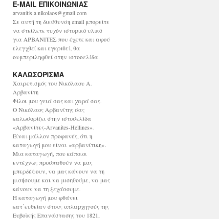
E-MAIL ΕΠΙΚΟΙΝΩΝΙΑΣ
χ
ε
arvanitis.a.nikolaos@gmail.com
ί
Σε αυτή τη διεύθυνση email μπορείτε
ο
να στείλετε τυχόν ιστορικό υλικό
για ΑΡΒΑΝΙΤΕΣ που έχετε και αφού
ελεγχθεί και εγκριθεί, θα
συμπεριληφθεί στην ιστοσελίδα.
ΚΑΛΩΣΟΡΙΣΜΑ
Χαιρετισμός του Νικόλαου Α.
Αρβανίτη
Φίλοι μου γειά σας και χαρά σας.
Ο Νικόλαος Αρβανίτης σας
καλωσορίζει στην ιστοσελίδα
«Αρβανίτες-Arvanites-Hellines».
Είναι μάλλον προφανές, ότι η
καταγωγή μου είναι «αρβανίτικη».
Μια καταγωγή, που κάποιοι
εντέχνως προσπαθούν να μας
μπερδέψουν, να μας κάνουν να τη
μισήσουμε και να μισηθούμε, να μας
κάνουν να τη ξεχάσουμε.
Η καταγωγή μου φθάνει
κατ΄ευθείαν στους οπλαρχηγούς της
Ευβοϊκής Επανάστασης του 1821,