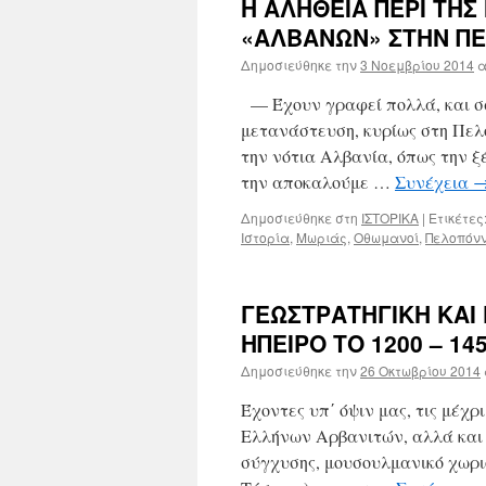
Η ΑΛΗΘΕΙΑ ΠΕΡΙ ΤΗ
«ΑΛΒΑΝΩΝ» ΣΤΗΝ ΠΕ
Δημοσιεύθηκε την
3 Νοεμβρίου 2014
α
— Έχουν γραφεί πολλά, και σω
μετανάστευση, κυρίως στη Πελ
την νότια Αλβανία, όπως την ξ
την αποκαλούμε …
Συνέχεια
Δημοσιεύθηκε στη
ΙΣΤΟΡΙΚΑ
|
Ετικέτες
Ιστορία
,
Μωριάς
,
Οθωμανοί
,
Πελοπόν
ΓΕΩΣΤΡΑΤΗΓΙΚΗ ΚΑΙ
ΗΠΕΙΡΟ ΤΟ 1200 – 14
Δημοσιεύθηκε την
26 Οκτωβρίου 2014
Έχοντες υπ΄ όψιν μας, τις μέχ
Ελλήνων Αρβανιτών, αλλά και 
σύγχυσης, μουσουλμανικό χωριό