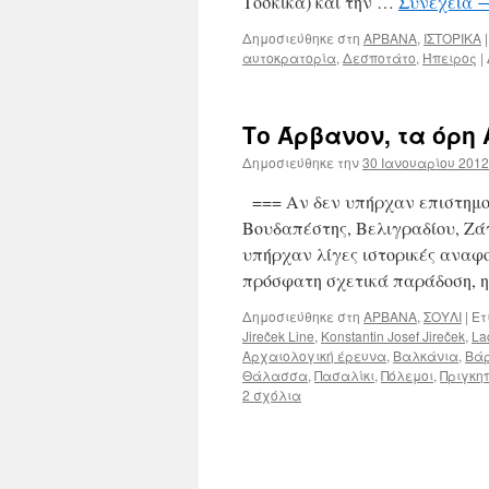
Τόσκικα) και την …
Συνέχεια
Δημοσιεύθηκε στη
ΑΡΒΑΝΑ
,
ΙΣΤΟΡΙΚΑ
|
αυτοκρατορία
,
Δεσποτάτο
,
Ήπειρος
|
Το Άρβανον, τα όρη 
Δημοσιεύθηκε την
30 Ιανουαρίου 2012
=== Αν δεν υπήρχαν επιστημον
Βουδαπέστης, Βελιγραδίου, Ζά
υπήρχαν λίγες ιστορικές αναφορ
πρόσφατη σχετικά παράδοση, 
Δημοσιεύθηκε στη
ΑΡΒΑΝΑ
,
ΣΟΥΛΙ
|
Ετ
Jireček Line
,
Konstantin Josef Jireček
,
La
Αρχαιολογική έρευνα
,
Βαλκάνια
,
Βά
Θάλασσα
,
Πασαλίκι
,
Πόλεμοι
,
Πριγκη
2 σχόλια