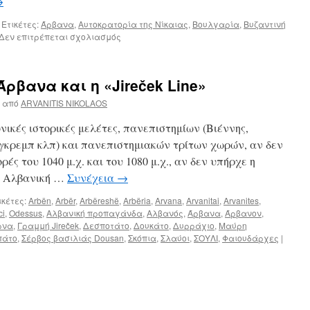
→
Ετικέτες:
Άρβανα
,
Αυτοκρατορία της Νίκαιας
,
Βουλγαρία
,
Βυζαντινή
Δεν επιτρέπεται σχολιασμός
στο
ΓΕΩΣΤΡΑΤΗΓΙΚΗ
ΚΑΙ
ΓΕΩΠΟΛΙΤΙΚΗ
Άρβανα και η «Jireček Line»
ΡΕΥΣΤΟΤΗΤΑ
ΣΤΗΝ
από
ARVANITIS NIKOLAOS
ΗΠΕΙΡΟ
ΤΟ
ικές ιστορικές μελέτες, πανεπιστημίων (Βιέννης,
1200
γκρεμπ κλπ) και πανεπιστημιακών τρίτων χωρών, αν δεν
–
ές του 1040 μ.χ. και του 1080 μ.χ., αν δεν υπήρχε η
1450
μ.Χ.
η Αλβανική …
Συνέχεια
→
–
Δεσποτάτο
ικέτες:
Arbën
,
Arbër
,
Arbëreshë
,
Arbëria
,
Arvana
,
Arvanitai
,
Arvanites
,
της
ci
,
Odessus
,
Αλβανική προπαγάνδα
,
Αλβανός
,
Άρβανα
,
Άρβανον
,
Ηπείρου
ρνα
,
Γραμμή Jireček
,
Δεσποτάτο
,
Δουκάτο
,
Δυρράχιο
,
Μαύρη
πάτο
,
Σέρβος βασιλιάς Dousan
,
Σκόπια
,
Σλαύοι
,
ΣΟΥΛΙ
,
Φαιουδάρχες
|