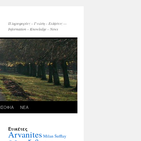
Πληροφορίες – Γνώση – Ειδήσεις —
Information – Knowledge – News
ΟΣΟΦΙΑ
ΝΕΑ
Ετικέτες
Arvanites
Milan Šufflay