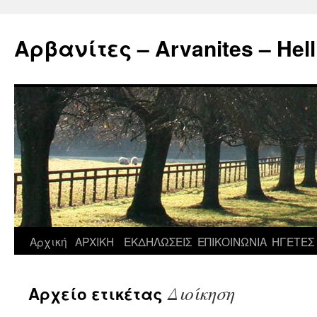
Μετάβαση
σε
Αρβανίτες – Arvanites – Hell
περιεχόμενο
Αρχική
ΑΡΧΙΚΗ
ΕΚΔΗΛΩΣΕΙΣ
ΕΠΙΚΟΙΝΩΝΙΑ
ΗΓΕΤΕΣ
Διοίκηση
Αρχείο ετικέτας