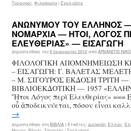
Τύραννος
,
Φιλοσοφία
|
Σχολιάστε
ΑΝΩΝΥΜΟΥ ΤΟΥ ΕΛΛΗΝΟΣ —
ΝΟΜΑΡΧΙΑ — ΗΤΟΙ, ΛΟΓΟΣ Π
ΕΛΕΥΘΕΡΙΑΣ» — ΕΙΣΑΓΩΓΗ
Δημοσιεύθηκε την
5 Ιανουαρίου 2012
από
ARVANITIS NIK
ΦΙΛΟΛΟΓΙΚΗ ΑΠΟΜΝΗΜΕΙΩΣΗ ΚΕ
– ΕΙΣΑΓΩΓΗ: Γ. ΒΑΛΕΤΑΣ ΜΕΛΕΤΗ
– Μ. ΣΙΓΟΥΡΟΣ ΕΚΔΟΣΗ ΤΡΙΤΗ 
ΒΙΒΛΙΟΕΚΔΟΤΙΚΗ — 1957 «ΕΛΛΗ
Ἤτοι Λόγος περὶ Ελευθερίας» === 
οὗ ἀποδεικνύεται, πόσον εἶναι κα
→
Δημοσιεύθηκε στη
ΒΙΒΛΙΑ
|
Ετικέτες:
Διοίκηση
,
Ελλάς
,
Ελ
Ήρωας
,
Ρήγας
,
Τύραννοι
|
Σχολιάστε