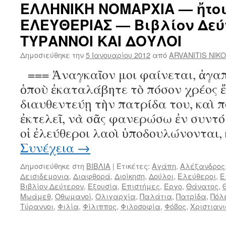
ΕΛΛΗΝΙΚΗ ΝΟΜΑΡΧΙΑ — ἤτοι
ΕΛΕΥΘΕΡΙΑΣ — Βιβλίον Δεύ
ΤΥΡΑΝΝΟΙ ΚΑΙ ΔΟΥΛΟΙ
Δημοσιεύθηκε την
5 Ιανουαρίου 2012
από
ARVANITIS NIK
=== Ἀναγκαῖον μοι φαίνεται, ἀγαπ
ὁποὺ ἐκαταλάβητε τὸ πόσον χρέος ἔ
διαυθεντεύῃ τὴν πατρίδα του, καὶ 
ἐκτελεῖ, νὰ σᾶς φανερώσω ἐν συντό
οἱ ἐλεύθεροι λαοὶ ὑποδουλώνονται,
Συνέχεια
→
Δημοσιεύθηκε στη
ΒΙΒΛΙΑ
|
Ετικέτες:
Αγάπη
,
Αλέξανδρος
Δεισιδεμονια
,
Διαφθορά
,
Διοίκηση
,
Δούλοι
,
Ελεύθεροι
,
Ε
Βιβλίον Δεύτερον
,
Εξουσία
,
Επιστήμες
,
Έργο
,
Θάνατος
,
Μωάμεθ
,
Οθωμανοί
,
Ολιγαρχία
,
Παλάτια
,
Πατρίδα
,
Πόλ
Τύραννοι
,
Φιλία
,
Φίλιππος
,
Φιλοσοφία
,
Φόβος
,
Χριστιαν