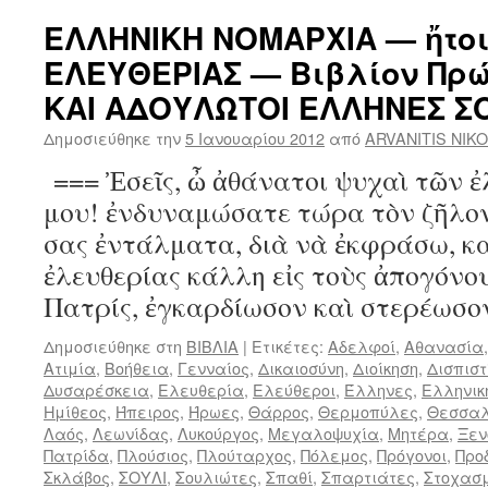
ΕΛΛΗΝΙΚΗ ΝΟΜΑΡΧΙΑ — ἤτοι
ΕΛΕΥΘΕΡΙΑΣ — Βιβλίον Πρ
ΚΑΙ ΑΔΟΥΛΩΤΟΙ ΕΛΛΗΝΕΣ Σ
Δημοσιεύθηκε την
5 Ιανουαρίου 2012
από
ARVANITIS NIK
=== Ἐσεῖς, ὦ ἀθάνατοι ψυχαὶ τῶν 
μου! ἐνδυναμώσατε τώρα τὸν ζῆλον
σας ἐντάλματα, διὰ νὰ ἐκφράσω, κα
ἐλευθερίας κάλλη εἰς τοὺς ἀπογόνου
Πατρίς, ἐγκαρδίωσον καὶ στερέωσ
Δημοσιεύθηκε στη
ΒΙΒΛΙΑ
|
Ετικέτες:
Αδελφοί
,
Αθανασία
Ατιμία
,
Βοήθεια
,
Γενναίος
,
Δικαιοσύνη
,
Διοίκηση
,
Δισπιστ
Δυσαρέσκεια
,
Ελευθερία
,
Ελεύθεροι
,
Έλληνες
,
Ελληνικ
Ημίθεος
,
Ήπειρος
,
Ήρωες
,
Θάρρος
,
Θερμοπύλες
,
Θεσσα
Λαός
,
Λεωνίδας
,
Λυκούργος
,
Μεγαλοψυχία
,
Μητέρα
,
Ξε
Πατρίδα
,
Πλούσιος
,
Πλούταρχος
,
Πόλεμος
,
Πρόγονοι
,
Προ
Σκλάβος
,
ΣΟΥΛΙ
,
Σουλιώτες
,
Σπαθί
,
Σπαρτιάτες
,
Στοχασ