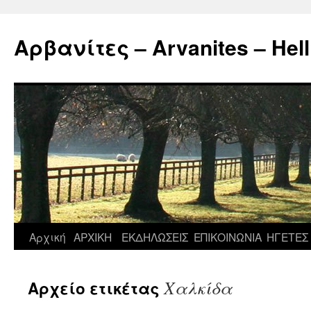
Μετάβαση
σε
Αρβανίτες – Arvanites – Hell
περιεχόμενο
Αρχική
ΑΡΧΙΚΗ
ΕΚΔΗΛΩΣΕΙΣ
ΕΠΙΚΟΙΝΩΝΙΑ
ΗΓΕΤΕΣ
Χαλκίδα
Αρχείο ετικέτας