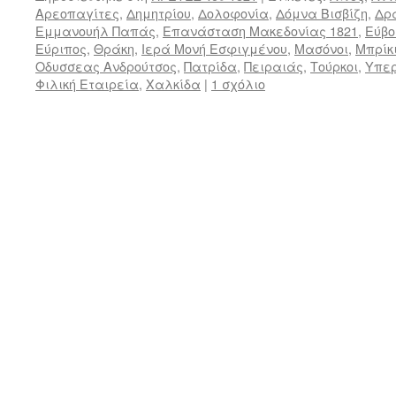
Αρεοπαγίτες
,
Δημητρίου
,
Δολοφονία
,
Δόμνα Βισβίζη
,
Δρ
Εμμανουήλ Παπάς
,
Επανάσταση Μακεδονίας 1821
,
Εύβο
Εύριπος
,
Θράκη
,
Ιερά Μονή Εσφιγμένου
,
Μασόνοι
,
Μπρίκ
Οδυσσεας Ανδρούτσος
,
Πατρίδα
,
Πειραιάς
,
Τούρκοι
,
Υπερ
Φιλική Εταιρεία
,
Χαλκίδα
|
1 σχόλιο