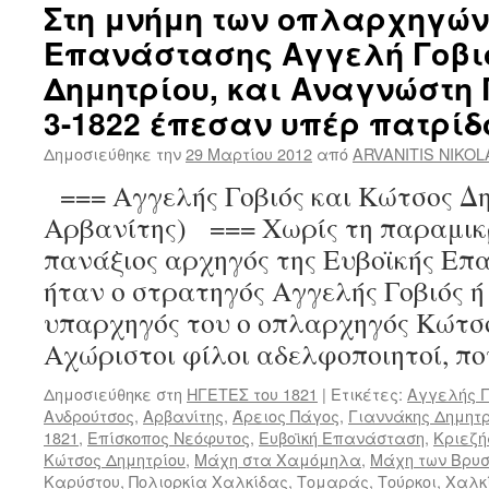
Στη μνήμη των οπλαρχηγών
Επανάστασης Αγγελή Γοβι
Δημητρίου, και Αναγνώστη Γ
3-1822 έπεσαν υπέρ πατρίδ
Δημοσιεύθηκε την
29 Μαρτίου 2012
από
ARVANITIS NIKO
=== Αγγελής Γοβιός και Κώτσος Δη
Αρβανίτης) === Χωρίς τη παραμικ
πανάξιος αρχηγός της Ευβοϊκής Επ
ήταν ο στρατηγός Αγγελής Γοβιός ή
υπαρχηγός του ο οπλαρχηγός Κώτσο
Αχώριστοι φίλοι αδελφοποιητοί, π
Δημοσιεύθηκε στη
ΗΓΕΤΕΣ του 1821
|
Ετικέτες:
Αγγελής Γ
Ανδρούτσος
,
Αρβανίτης
,
Άρειος Πάγος
,
Γιαννάκης Δημητρ
1821
,
Επίσκοπος Νεόφυτος
,
Ευβοϊκή Επανάσταση
,
Κριεζή
Κώτσος Δημητρίου
,
Μάχη στα Χαμόμηλα
,
Μάχη των Βρυ
Καρύστου
,
Πολιορκία Χαλκίδας
,
Τομαράς
,
Τούρκοι
,
Χαλκ