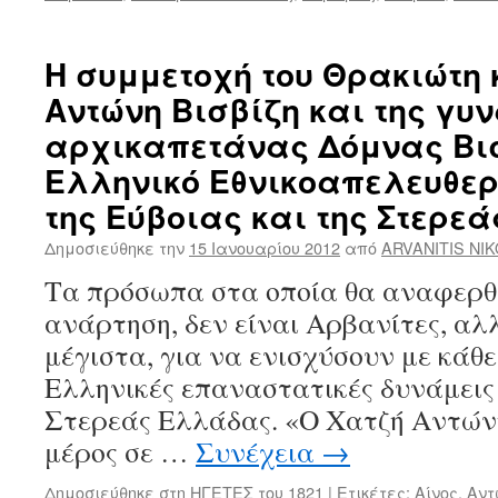
Η συμμετοχή του Θρακιώτη
Αντώνη Βισβίζη και της γυν
αρχικαπετάνας Δόμνας Βισ
Ελληνικό Εθνικοαπελευθε
της Εύβοιας και της Στερε
Δημοσιεύθηκε την
15 Ιανουαρίου 2012
από
ARVANITIS NI
Τα πρόσωπα στα οποία θα αναφερθ
ανάρτηση, δεν είναι Αρβανίτες, α
μέγιστα, για να ενισχύσουν με κάθε
Ελληνικές επαναστατικές δυνάμεις 
Στερεάς Ελλάδας. «Ο Χατζή Αντώνη
μέρος σε …
Συνέχεια
→
Δημοσιεύθηκε στη
ΗΓΕΤΕΣ του 1821
|
Ετικέτες:
Αίνος
,
Αντ