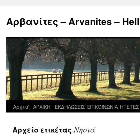
Μετάβαση
σε
Αρβανίτες – Arvanites – Hell
περιεχόμενο
Αρχική
ΑΡΧΙΚΗ
ΕΚΔΗΛΩΣΕΙΣ
ΕΠΙΚΟΙΝΩΝΙΑ
ΗΓΕΤΕΣ
Νησιά
Αρχείο ετικέτας