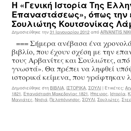
Η «Γενική Ιστορία Της Ελλη
Επαναστάσεως», όπως την 
Σουλιώτης Κουτσονίκας Λά
Δημοσιεύθηκε την
31 Ιανουαρίου 2012
από
ARVANITIS NI
=== Σήμερα ανέβασα ένα χρονολόγ
βιβλίο, που έχουν σχέση με την επα
τους Αρβανίτες και Σουλιώτες, από
γνωστά». Θα πρέπει να ληφθεί υπόψ
ιστορικά κείμενα, που γράφτηκαν 
Δημοσιεύθηκε στη
ΒΙΒΛΙΑ
,
ΙΣΤΟΡΙΚΑ
,
ΣΟΥΛΙ
|
Ετικέτες:
Arv
1821
,
Επανάσταση Μακεδονίας 1821
,
Ήπειρος
,
Ιστορία
,
Κ
Μανιάτες
,
Νησιά
,
Πελοπόννησος
,
ΣΟΥΛΙ
,
Σουλιώτες
,
Στε