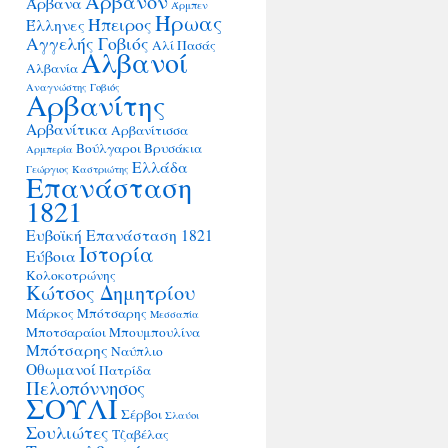
Άρβανον
Άρβανα
Άρμπεν
Ήρωας
Ήπειρος
Έλληνες
Αγγελής Γοβιός
Αλί Πασάς
Αλβανοί
Αλβανία
Αναγνώστης Γοβιός
Αρβανίτης
Αρβανίτικα
Αρβανίτισσα
Βούλγαροι
Βρυσάκια
Αρμπερία
Ελλάδα
Γεώργιος Καστριώτης
Επανάσταση
1821
Ευβοϊκή Επανάσταση 1821
Ιστορία
Εύβοια
Κολοκοτρώνης
Κώτσος Δημητρίου
Μάρκος Μπότσαρης
Μεσσαπία
Μποτσαραίοι
Μπουμπουλίνα
Μπότσαρης
Ναύπλιο
Οθωμανοί
Πατρίδα
Πελοπόννησος
ΣΟΥΛΙ
Σέρβοι
Σλαύοι
Σουλιώτες
Τζαβέλας