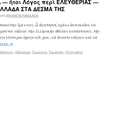
 — ἤτοι Λόγος περὶ ΕΛΕΥΘΕΡΙΑΣ —
 ΕΛΛΑΔΑ ΣΤΑ ΔΕΣΜΑ ΤΗΣ
από
ARVANITIS NIKOLAOS
τοιαύτην ἔρευναν, ὦ ἀγαπητοί, κρίνω ἀναγκαῖον νὰ
αρόντος αἰῶνος τὴν ἑλληνικὴν ἀθλίαν κατάστασιν, τὴν
αγενέστεροι ὁμογενεῖς μου, νὰ ἀναστενάξουν καὶ νὰ
χεια
→
λβανίτες
,
Οθωμανοί
,
Τυραννία
,
Τύραννος
|
Σχολιάστε