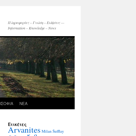
Πληροφορίες – Γνώση – Ειδήσεις —
Information – Knowledge – News
ΟΣΟΦΙΑ
ΝΕΑ
Ετικέτες
Arvanites
Milan Šufflay