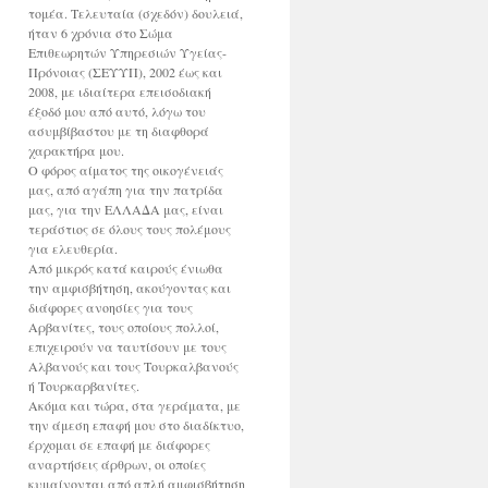
τομέα. Τελευταία (σχεδόν) δουλειά,
ήταν 6 χρόνια στο Σώμα
Επιθεωρητών Υπηρεσιών Υγείας-
Πρόνοιας (ΣΕΥΥΠ), 2002 έως και
2008, με ιδιαίτερα επεισοδιακή
έξοδό μου από αυτό, λόγω του
ασυμβίβαστου με τη διαφθορά
χαρακτήρα μου.
Ο φόρος αίματος της οικογένειάς
μας, από αγάπη για την πατρίδα
μας, για την ΕΛΛΑΔΑ μας, είναι
τεράστιος σε όλους τους πολέμους
για ελευθερία.
Από μικρός κατά καιρούς ένιωθα
την αμφισβήτηση, ακούγοντας και
διάφορες ανοησίες για τους
Αρβανίτες, τους οποίους πολλοί,
επιχειρούν να ταυτίσουν με τους
Αλβανούς και τους Τουρκαλβανούς
ή Τουρκαρβανίτες.
Ακόμα και τώρα, στα γεράματα, με
την άμεση επαφή μου στο διαδίκτυο,
έρχομαι σε επαφή με διάφορες
αναρτήσεις άρθρων, οι οποίες
κυμαίνονται από απλή αμφισβήτηση