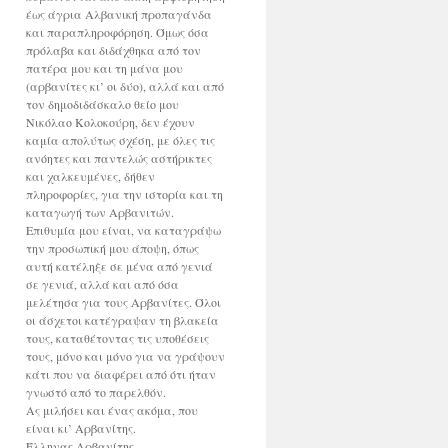
έως άγρια Αλβανική προπαγάνδα
και παραπληροφόρηση. Όμως όσα
πρόλαβα και διδάχθηκα από τον
πατέρα μου και τη μάνα μου
(αρβανίτες κι’ οι δύο), αλλά και από
τον δημοδιδάσκαλο θείο μου
Νικόλαο Κολοκούρη, δεν έχουν
καμία απολύτως σχέση, με όλες τις
ανόητες και παντελώς αστήρικτες
και χαλκευμένες, δήθεν
πληροφορίες, για την ιστορία και τη
καταγωγή των Αρβανιτών.
Επιθυμία μου είναι, να καταγράψω
την προσωπική μου άποψη, όπως
αυτή κατέληξε σε μένα από γενιά
σε γενιά, αλλά και από όσα
μελέτησα για τους Αρβανίτες. Όλοι
οι άσχετοι κατέγραψαν τη βλακεία
τους, καταθέτοντας τις υποθέσεις
τους, μόνο και μόνο για να γράψουν
κάτι που να διαφέρει από ότι ήταν
γνωστό από το παρελθόν.
Ας μιλήσει και ένας ακόμα, που
είναι κι’ Αρβανίτης.
Έλληνας Αρβανίτης.