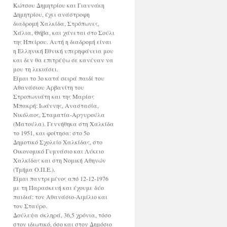
Κώτσου Δημητρίου και Γιαννάκη
Δημητρίου, έχει ανάστροφη
διαδρομή Χαλκίδα, Στρόπωνες,
Χάλια, Θήβα, και χάνεται στο Σούλι
της Ηπείρου. Αυτή η διαδρομή είναι
η Ελληνική Εθνική υπερηφάνεια μου
και δεν θα επιτρέψω σε κανέναν να
μου τη λεκιάσει.
Είμαι το 3ο κατά σειρά παιδί του
Αθανάσιου Αρβανίτη του
Στροπωνιάτη και της Μαρίας
Μπακρή: Ιωάννης, Αναστασία,
Νικόλαος, Σταματία-Αργυρούλα
(Ματούλα). Γεννήθηκα στη Χαλκίδα
το 1951, και φοίτησα: στο 5ο
Δημοτικό Σχολείο Χαλκίδας, στο
Οικονομικό Γυμνάσιο και Λύκειο
Χαλκίδας και στη Νομική Αθηνών
(Τμήμα Ο.Π.Ε.).
Είμαι παντρεμένος από 12-12-1976
με τη Παρασκευή και έχουμε δύο
παιδιά: τον Αθανάσιο-Αιμίλιο και
τον Σταύρο.
Δούλεψα σκληρά, 36,5 χρόνια, τόσο
στον ιδιωτικό, όσο και στον Δημόσιο