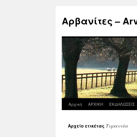
Μετάβαση
σε
Αρβανίτες – Arva
περιεχόμενο
Αρχική
ΑΡΧΙΚΗ
ΕΚΔΗΛΩΣΕΙΣ
Τυραννία
Αρχείο ετικέτας