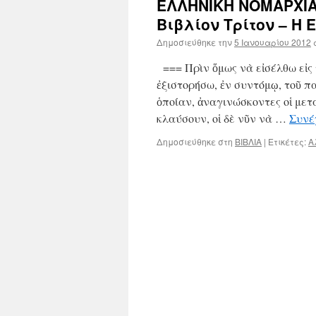
ΕΛΛΗΝΙΚΗ ΝΟΜΑΡΧΙΑ
Βιβλίον Τρίτον – Η
Δημοσιεύθηκε την
5 Ιανουαρίου 2012
=== Πρὶν ὅμως νὰ εἰσέλθω εἰς 
ἐξιστορήσω, ἐν συντόμῳ, τοῦ π
ὁποίαν, ἀναγινώσκοντες οἱ μετ
κλαύσουν, οἱ δὲ νῦν νὰ …
Συνέ
Δημοσιεύθηκε στη
ΒΙΒΛΙΑ
|
Ετικέτες:
Α