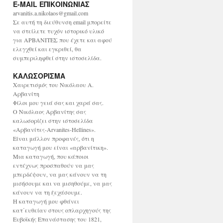
E-MAIL ΕΠΙΚΟΙΝΩΝΙΑΣ
χ
ε
arvanitis.a.nikolaos@gmail.com
ί
Σε αυτή τη διεύθυνση email μπορείτε
ο
να στείλετε τυχόν ιστορικό υλικό
για ΑΡΒΑΝΙΤΕΣ που έχετε και αφού
ελεγχθεί και εγκριθεί, θα
συμπεριληφθεί στην ιστοσελίδα.
ΚΑΛΩΣΟΡΙΣΜΑ
Χαιρετισμός του Νικόλαου Α.
Αρβανίτη
Φίλοι μου γειά σας και χαρά σας.
Ο Νικόλαος Αρβανίτης σας
καλωσορίζει στην ιστοσελίδα
«Αρβανίτες-Arvanites-Hellines».
Είναι μάλλον προφανές, ότι η
καταγωγή μου είναι «αρβανίτικη».
Μια καταγωγή, που κάποιοι
εντέχνως προσπαθούν να μας
μπερδέψουν, να μας κάνουν να τη
μισήσουμε και να μισηθούμε, να μας
κάνουν να τη ξεχάσουμε.
Η καταγωγή μου φθάνει
κατ΄ευθείαν στους οπλαρχηγούς της
Ευβοϊκής Επανάστασης του 1821,