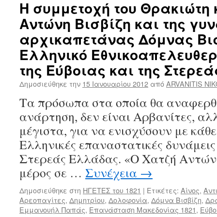
Η συμμετοχή του Θρακιώτη
Αντώνη Βισβίζη και της γυν
αρχικαπετάνας Δόμνας Βισ
Ελληνικό Εθνικοαπελευθε
της Εύβοιας και της Στερε
Δημοσιεύθηκε την
15 Ιανουαρίου 2012
από
ARVANITIS NI
Τα πρόσωπα στα οποία θα αναφερθ
ανάρτηση, δεν είναι Αρβανίτες, α
μέγιστα, για να ενισχύσουν με κάθε
Ελληνικές επαναστατικές δυνάμεις 
Στερεάς Ελλάδας. «Ο Χατζή Αντώνη
μέρος σε …
Συνέχεια
→
Δημοσιεύθηκε στη
ΗΓΕΤΕΣ του 1821
|
Ετικέτες:
Αίνος
,
Αντ
Αρεοπαγίτες
,
Δημητρίου
,
Δολοφονία
,
Δόμνα Βισβίζη
,
Δρ
Εμμανουήλ Παπάς
,
Επανάσταση Μακεδονίας 1821
,
Εύβο