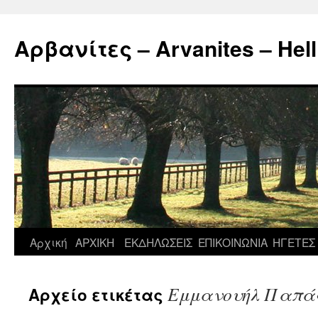
Μετάβαση
σε
Αρβανίτες – Arvanites – Hell
περιεχόμενο
Αρχική
ΑΡΧΙΚΗ
ΕΚΔΗΛΩΣΕΙΣ
ΕΠΙΚΟΙΝΩΝΙΑ
ΗΓΕΤΕΣ
Εμμανουήλ Παπά
Αρχείο ετικέτας