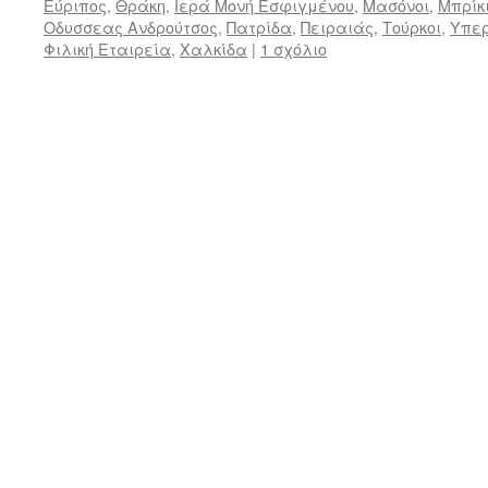
Εύριπος
,
Θράκη
,
Ιερά Μονή Εσφιγμένου
,
Μασόνοι
,
Μπρίκ
Οδυσσεας Ανδρούτσος
,
Πατρίδα
,
Πειραιάς
,
Τούρκοι
,
Υπερ
Φιλική Εταιρεία
,
Χαλκίδα
|
1 σχόλιο