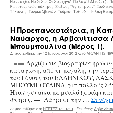
Ναυμαχία
,
Ναύπλιο
,
Οπλαρχηγοί
,
ΠαλαμίδιΜπούρτζι
,
Π
Ρωσοτουρκικός πόλεμος
,
Σκάφος "Αγαμέμνων"
,
Σουλτάν
Τέκτονες
,
Τουρκαλβανών
,
Τούρκοι
,
Τρίπολη
,
Φιλική Εται
Η Προεπαναστάτρια, η Καπ
Ναύαρχος, η Αρβανίτισσα
Μπουμπουλίνα (Μέρος 1).
Δημοσιεύθηκε την
12 Ιανουαρίου 2012
από
ARVANITIS NI
=== Αρχίζω τις βιογραφίες ηρώων 
καταγωγή, από τη μεγάλη, την τερ
του Γένους του ΕΛΛΗΝΙΚΟΥ, ΛΑΣ
ΜΠΟΥΜΠΟΥΛΙΝΑ, για πολλούς λόγο
Ήταν γυναίκα με μυαλό ξυράφι και 
άντρες. — Λάτρεψε την …
Συνέχε
Δημοσιεύθηκε στη
ΗΓΕΤΕΣ του 1821
|
Ετικέτες:
Αρβανίτι