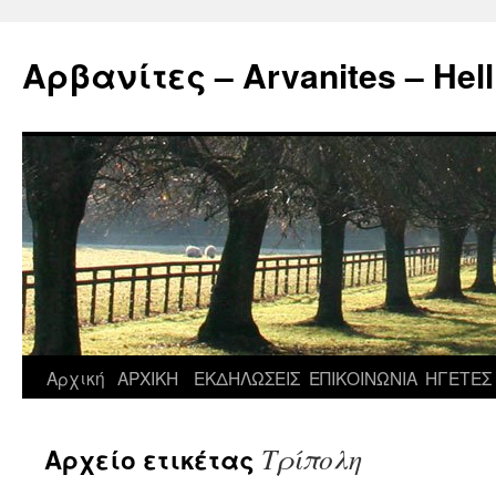
Μετάβαση
σε
Αρβανίτες – Arvanites – Hell
περιεχόμενο
Αρχική
ΑΡΧΙΚΗ
ΕΚΔΗΛΩΣΕΙΣ
ΕΠΙΚΟΙΝΩΝΙΑ
ΗΓΕΤΕΣ
Τρίπολη
Αρχείο ετικέτας