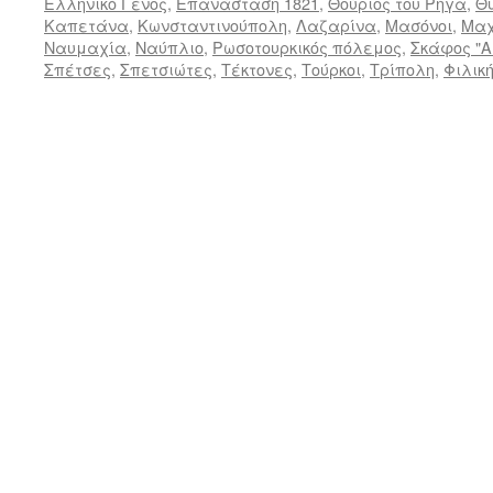
Ελληνικό Γένος
,
Επανάσταση 1821
,
Θούριος του Ρήγα
,
Θ
Καπετάνα
,
Κωνσταντινούπολη
,
Λαζαρίνα
,
Μασόνοι
,
Μαχ
Ναυμαχία
,
Ναύπλιο
,
Ρωσοτουρκικός πόλεμος
,
Σκάφος "
Σπέτσες
,
Σπετσιώτες
,
Τέκτονες
,
Τούρκοι
,
Τρίπολη
,
Φιλικ