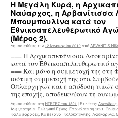
Η Μεγάλη Κυρά, η Αρχικαπ
Ναύαρχος, η Αρβανίτισσα
Μπουμπουλίνα κατά τον
Εθνικοαπελευθερωτικό Αγώ
(Μέρος 2).
Δημοσιεύθηκε την
12 Ιανουαρίου 2012
από
ARVANITIS NI
=== Η Αρχικαπετάνισσα Λασκαρίν
κατά τον Εθνικοαπελευθερωτικό 
=== Και μόνο η συμμετοχή της στη Φ
ισότιμη συμμετοχή της στα Συμβού
Οπλαρχηγών και η απόδοση τιμών σ
της εποχής, αποδεικνύουν τη συνω
Δημοσιεύθηκε στη
ΗΓΕΤΕΣ του 1821
|
Ετικέτες:
Άνανδρος
Ανεξαρτησία
,
Ελληνικό Γένος
,
Επανάσταση 1821
,
Θούρι
Καλαμαράδες
,
Καπετάνα
,
Κολοκοτρώνης
,
Λασκαρίνα
,