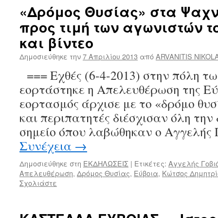
«Δρόμος Θυσίας» στα Ψαχν
προς τιμή των αγωνιστών τ
και βίντεο
Δημοσιεύθηκε την
7 Απριλίου 2013
από
ARVANITIS NIKOL
=== Εχθές (6-4-2013) στην πόλη τ
εορτάστηκε η Απελευθέρωση της Ε
εορτασμός άρχισε με το «δρόμο θυσ
και περιπατητές διέσχισαν όλη την
σημείο όπου λαβώθηκαν ο Αγγελής 
Συνέχεια
→
Δημοσιεύθηκε στη
ΕΚΔΗΛΩΣΕΙΣ
|
Ετικέτες:
Αγγελής Γοβι
Απελευθέρωση
,
Δρόμος Θυσίας
,
Εύβοια
,
Κώτσος Δημητρί
Σχολιάστε