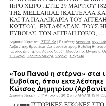
ΙΕΡΟ ΧΩΡΟ , ΣΤΙΣ 29 ΜΑΡΤΙΟΥ 18
ΤΗΣ ΜΕΣΣΑΠΙΑΣ (ΚΑΣΤΕΛΛΑ ΚΑ
ΚΑΙ ΤΑ ΠΑΛΛΙΚΑΡΙΑ ΤΟΥ ΑΓΓΕΛΗ
ΚΩΤΣΟΥ, ΕΝΤΑΦΙΑΣΑΝ ΤΟΥΣ Η
ΕΥΒΟΙΑΣ, ΤΟΝ ΑΓΓΕΛΗ ΓΟΒΙΟ, …
Δημοσιεύθηκε στη
ΙΣΤΟΡΙΚΑ
|
Ετικέτες:
Arvanites
,
Αγγελής
Αρβανίτης
,
Βρυσάκια
,
Δαιμονοπόταμος
,
Ευβοϊκή Επανάσ
Κώτσος Δημητρίου
,
Λόφος Ουρδή
,
Μεσσαπία
,
Μνημείο
,
Ο
Σύλλογοι
,
Τρούπιο Λιθάρι
,
Ψαχνά
|
1 σχόλιο
«Του Πανού η στέρνα» στα 
Ευβοίας, όπου εκτελέστηκε
Κώτσος Δημητρίου (Αρβανίτ
Δημοσιεύθηκε την
17 Απριλίου 2012
από
ARVANITIS NIKO
<<=== ΙΣΤΟΡΙΚΕΣ ΕΙΚΟΝΕΣ ΣΤΟ