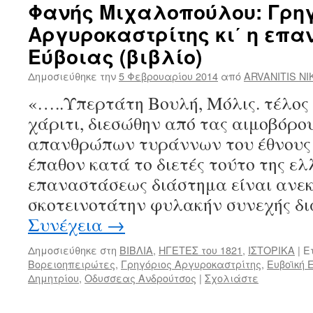
Φανής Μιχαλοπούλου: Γρηγ
Αργυροκαστρίτης κι΄ η επα
Εύβοιας (βιβλίο)
Δημοσιεύθηκε την
5 Φεβρουαρίου 2014
από
ARVANITIS N
«…..Υπερτάτη Βουλή, Μόλις. τέλος
χάριτι, διεσώθην από τας αιμοβόρο
απανθρώπων τυράννων του έθνους 
έπαθον κατά το διετές τούτο της ελ
επαναστάσεως διάστημα είναι ανεκδ
σκοτεινοτάτην φυλακήν συνεχής δι
Συνέχεια
→
Δημοσιεύθηκε στη
ΒΙΒΛΙΑ
,
ΗΓΕΤΕΣ του 1821
,
ΙΣΤΟΡΙΚΑ
|
Ε
Βορειοηπειρώτες
,
Γρηγόριος Αργυροκαστρίτης
,
Ευβοϊκή 
Δημητρίου
,
Οδυσσεας Ανδρούτσος
|
Σχολιάστε