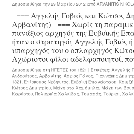
Δημοσιεύθηκε την
29 Μαρτίου 2012
από
ARVANITIS NIKO
=== Αγγελής Γοβιός και Κώτσος Δη
Αρβανίτης) === Χωρίς τη παραμικ
πανάξιος αρχηγός της Ευβοϊκής Επ
ήταν ο στρατηγός Αγγελής Γοβιός ή
υπαρχηγός του ο οπλαρχηγός Κώτσο
Αχώριστοι φίλοι αδελφοποιητοί, π
Δημοσιεύθηκε στη
ΗΓΕΤΕΣ του 1821
|
Ετικέτες:
Αγγελής Γ
Ανδρούτσος
,
Αρβανίτης
,
Άρειος Πάγος
,
Γιαννάκης Δημητρ
1821
,
Επίσκοπος Νεόφυτος
,
Ευβοϊκή Επανάσταση
,
Κριεζή
Κώτσος Δημητρίου
,
Μάχη στα Χαμόμηλα
,
Μάχη των Βρυ
Καρύστου
,
Πολιορκία Χαλκίδας
,
Τομαράς
,
Τούρκοι
,
Χαλκ