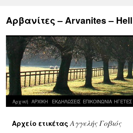
Μετάβαση
σε
Αρβανίτες – Arvanites – Hell
περιεχόμενο
Αρχική
ΑΡΧΙΚΗ
ΕΚΔΗΛΩΣΕΙΣ
ΕΠΙΚΟΙΝΩΝΙΑ
ΗΓΕΤΕΣ
Αγγελής Γοβιός
Αρχείο ετικέτας