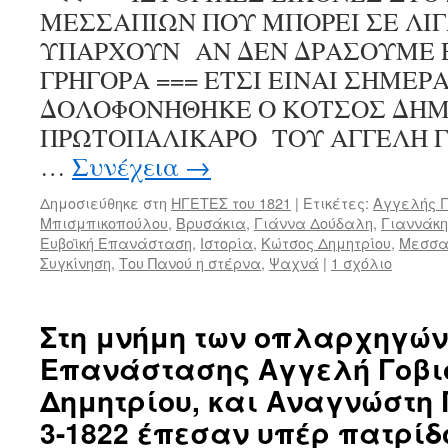
ΜΕΣΣΑΠΙΩΝ ΠΟΥ ΜΠΟΡΕΙ ΣΕ ΛΙΓ
ΥΠΑΡΧΟΥΝ ΑΝ ΔΕΝ ΔΡΑΣΟΥΜΕ Ε
ΓΡΗΓΟΡΑ === ΕΤΣΙ ΕΙΝΑΙ ΣΗΜΕΡ
ΔΟΛΟΦΟΝΗΘΗΚΕ Ο ΚΟΤΣΟΣ ΔΗΜ
ΠΡΩΤΟΠΑΛΙΚΑΡΟ ΤΟΥ ΑΓΓΕΛΗ ΓΟΒ
…
Συνέχεια
→
Δημοσιεύθηκε στη
ΗΓΕΤΕΣ του 1821
|
Ετικέτες:
Αγγελής Γ
Μπισμπικοπούλου
,
Βρυσάκια
,
Γιάννα Δούδαλη
,
Γιαννάκη
Ευβοϊκή Επανάσταση
,
Ιστορία
,
Κώτσος Δημητρίου
,
Μεσσα
Συγκίνηση
,
Του Πανού η στέρνα
,
Ψαχνά
|
1 σχόλιο
Στη μνήμη των οπλαρχηγών
Επανάστασης Αγγελή Γοβι
Δημητρίου, και Αναγνώστη Γ
3-1822 έπεσαν υπέρ πατρίδ