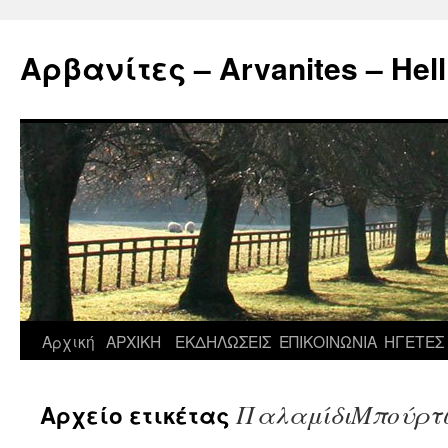
Μετάβαση
σε
Αρβανίτες – Arvanites – Hell
περιεχόμενο
Αρχική
ΑΡΧΙΚΗ
ΕΚΔΗΛΩΣΕΙΣ
ΕΠΙΚΟΙΝΩΝΙΑ
ΗΓΕΤΕΣ
ΠαλαμίδιΜπούρτζ
Αρχείο ετικέτας