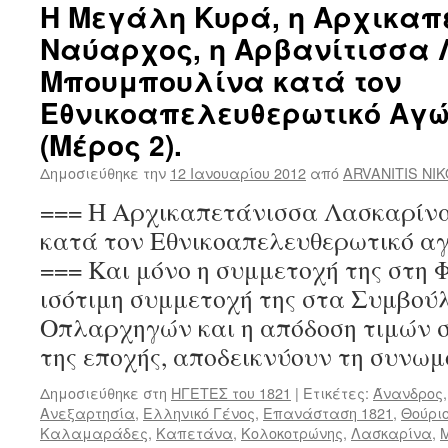
Η Μεγάλη Κυρά, η Αρχικαπ
Ναύαρχος, η Αρβανίτισσα
Μπουμπουλίνα κατά τον
Εθνικοαπελευθερωτικό Αγώ
(Μέρος 2).
Δημοσιεύθηκε την
12 Ιανουαρίου 2012
από
ARVANITIS NI
=== Η Αρχικαπετάνισσα Λασκαρίν
κατά τον Εθνικοαπελευθερωτικό 
=== Και μόνο η συμμετοχή της στη Φ
ισότιμη συμμετοχή της στα Συμβού
Οπλαρχηγών και η απόδοση τιμών σ
της εποχής, αποδεικνύουν τη συνω
Δημοσιεύθηκε στη
ΗΓΕΤΕΣ του 1821
|
Ετικέτες:
Άνανδρος
Ανεξαρτησία
,
Ελληνικό Γένος
,
Επανάσταση 1821
,
Θούρι
Καλαμαράδες
,
Καπετάνα
,
Κολοκοτρώνης
,
Λασκαρίνα
,