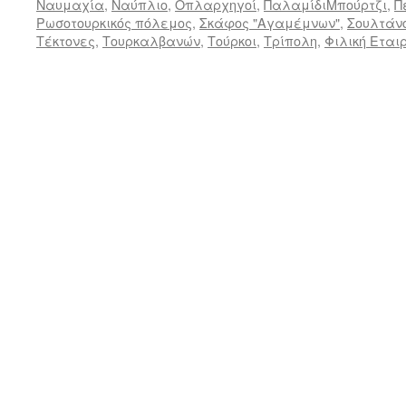
Ναυμαχία
,
Ναύπλιο
,
Οπλαρχηγοί
,
ΠαλαμίδιΜπούρτζι
,
Π
Ρωσοτουρκικός πόλεμος
,
Σκάφος "Αγαμέμνων"
,
Σουλτάν
Τέκτονες
,
Τουρκαλβανών
,
Τούρκοι
,
Τρίπολη
,
Φιλική Εται