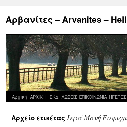
Μετάβαση
σε
Αρβανίτες – Arvanites – Hell
περιεχόμενο
Αρχική
ΑΡΧΙΚΗ
ΕΚΔΗΛΩΣΕΙΣ
ΕΠΙΚΟΙΝΩΝΙΑ
ΗΓΕΤΕΣ
Ιερά Μονή Εσφιγμ
Αρχείο ετικέτας