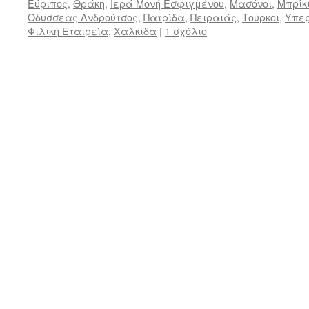
Εύριπος
,
Θράκη
,
Ιερά Μονή Εσφιγμένου
,
Μασόνοι
,
Μπρίκ
Οδυσσεας Ανδρούτσος
,
Πατρίδα
,
Πειραιάς
,
Τούρκοι
,
Υπερ
Φιλική Εταιρεία
,
Χαλκίδα
|
1 σχόλιο