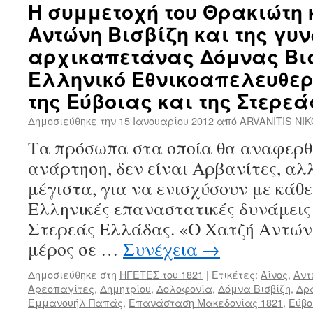
Η συμμετοχή του Θρακιώτη
Αντώνη Βισβίζη και της γυν
αρχικαπετάνας Δόμνας Βισ
Ελληνικό Εθνικοαπελευθε
της Εύβοιας και της Στερε
Δημοσιεύθηκε την
15 Ιανουαρίου 2012
από
ARVANITIS NI
Τα πρόσωπα στα οποία θα αναφερθ
ανάρτηση, δεν είναι Αρβανίτες, α
μέγιστα, για να ενισχύσουν με κάθε
Ελληνικές επαναστατικές δυνάμεις 
Στερεάς Ελλάδας. «Ο Χατζή Αντώνη
μέρος σε …
Συνέχεια
→
Δημοσιεύθηκε στη
ΗΓΕΤΕΣ του 1821
|
Ετικέτες:
Αίνος
,
Αντ
Αρεοπαγίτες
,
Δημητρίου
,
Δολοφονία
,
Δόμνα Βισβίζη
,
Δρ
Εμμανουήλ Παπάς
,
Επανάσταση Μακεδονίας 1821
,
Εύβο