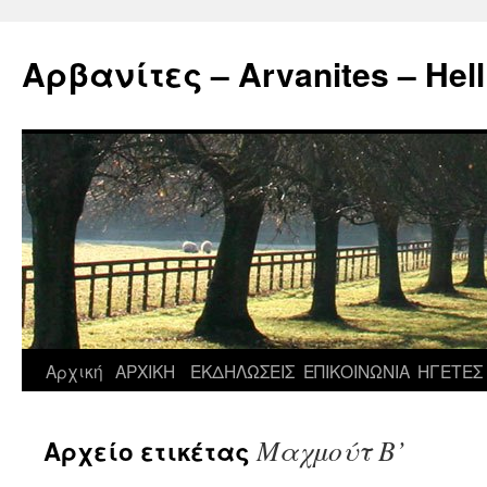
Μετάβαση
σε
Αρβανίτες – Arvanites – Hell
περιεχόμενο
Αρχική
ΑΡΧΙΚΗ
ΕΚΔΗΛΩΣΕΙΣ
ΕΠΙΚΟΙΝΩΝΙΑ
ΗΓΕΤΕΣ
Μαχμούτ Β’
Αρχείο ετικέτας