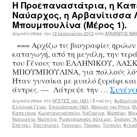
Η Προεπαναστάτρια, η Καπ
Ναύαρχος, η Αρβανίτισσα
Μπουμπουλίνα (Μέρος 1).
Δημοσιεύθηκε την
12 Ιανουαρίου 2012
από
ARVANITIS NI
=== Αρχίζω τις βιογραφίες ηρώων 
καταγωγή, από τη μεγάλη, την τερ
του Γένους του ΕΛΛΗΝΙΚΟΥ, ΛΑΣ
ΜΠΟΥΜΠΟΥΛΙΝΑ, για πολλούς λόγο
Ήταν γυναίκα με μυαλό ξυράφι και 
άντρες. — Λάτρεψε την …
Συνέχε
Δημοσιεύθηκε στη
ΗΓΕΤΕΣ του 1821
|
Ετικέτες:
Αρβανίτι
Ελληνικό Γένος
,
Επανάσταση 1821
,
Θούριος του Ρήγα
,
Θ
Καπετάνα
,
Κωνσταντινούπολη
,
Λαζαρίνα
,
Μασόνοι
,
Μαχ
Ναυμαχία
,
Ναύπλιο
,
Ρωσοτουρκικός πόλεμος
,
Σκάφος "
Σπέτσες
,
Σπετσιώτες
,
Τέκτονες
,
Τούρκοι
,
Τρίπολη
,
Φιλικ