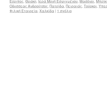
Εύριπος
,
Θράκη
,
Ιερά Μονή Εσφιγμένου
,
Μασόνοι
,
Μπρίκ
Οδυσσεας Ανδρούτσος
,
Πατρίδα
,
Πειραιάς
,
Τούρκοι
,
Υπερ
Φιλική Εταιρεία
,
Χαλκίδα
|
1 σχόλιο