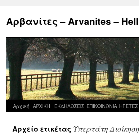
Μετάβαση
σε
Αρβανίτες – Arvanites – Hell
περιεχόμενο
Αρχική
ΑΡΧΙΚΗ
ΕΚΔΗΛΩΣΕΙΣ
ΕΠΙΚΟΙΝΩΝΙΑ
ΗΓΕΤΕΣ
Υπερτάτη Διοίκηση
Αρχείο ετικέτας