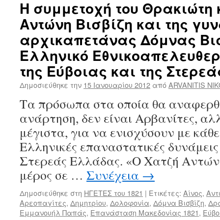
Η συμμετοχή του Θρακιώτη
Αντώνη Βισβίζη και της γυν
αρχικαπετάνας Δόμνας Βισ
Ελληνικό Εθνικοαπελευθε
της Εύβοιας και της Στερε
Δημοσιεύθηκε την
15 Ιανουαρίου 2012
από
ARVANITIS NI
Τα πρόσωπα στα οποία θα αναφερθ
ανάρτηση, δεν είναι Αρβανίτες, α
μέγιστα, για να ενισχύσουν με κάθε
Ελληνικές επαναστατικές δυνάμεις 
Στερεάς Ελλάδας. «Ο Χατζή Αντώνη
μέρος σε …
Συνέχεια
→
Δημοσιεύθηκε στη
ΗΓΕΤΕΣ του 1821
|
Ετικέτες:
Αίνος
,
Αντ
Αρεοπαγίτες
,
Δημητρίου
,
Δολοφονία
,
Δόμνα Βισβίζη
,
Δρ
Εμμανουήλ Παπάς
,
Επανάσταση Μακεδονίας 1821
,
Εύβο