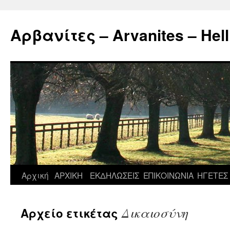
Μετάβαση
σε
Αρβανίτες – Arvanites – Hell
περιεχόμενο
Αρχική
ΑΡΧΙΚΗ
ΕΚΔΗΛΩΣΕΙΣ
ΕΠΙΚΟΙΝΩΝΙΑ
ΗΓΕΤΕΣ
Δικαιοσύνη
Αρχείο ετικέτας