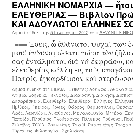
ΕΛΛΗΝΙΚΗ ΝΟΜΑΡΧΙΑ — ἤτοι
ΕΛΕΥΘΕΡΙΑΣ — Βιβλίον Πρ
ΚΑΙ ΑΔΟΥΛΩΤΟΙ ΕΛΛΗΝΕΣ Σ
Δημοσιεύθηκε την
5 Ιανουαρίου 2012
από
ARVANITIS NIK
=== Ἐσεῖς, ὦ ἀθάνατοι ψυχαὶ τῶν 
μου! ἐνδυναμώσατε τώρα τὸν ζῆλον
σας ἐντάλματα, διὰ νὰ ἐκφράσω, κα
ἐλευθερίας κάλλη εἰς τοὺς ἀπογόνου
Πατρίς, ἐγκαρδίωσον καὶ στερέωσ
Δημοσιεύθηκε στη
ΒΙΒΛΙΑ
|
Ετικέτες:
Αδελφοί
,
Αθανασία
Ατιμία
,
Βοήθεια
,
Γενναίος
,
Δικαιοσύνη
,
Διοίκηση
,
Δισπιστ
Δυσαρέσκεια
,
Ελευθερία
,
Ελεύθεροι
,
Έλληνες
,
Ελληνικ
Ημίθεος
,
Ήπειρος
,
Ήρωες
,
Θάρρος
,
Θερμοπύλες
,
Θεσσα
Λαός
,
Λεωνίδας
,
Λυκούργος
,
Μεγαλοψυχία
,
Μητέρα
,
Ξε
Πατρίδα
,
Πλούσιος
,
Πλούταρχος
,
Πόλεμος
,
Πρόγονοι
,
Προ
Σκλάβος
,
ΣΟΥΛΙ
,
Σουλιώτες
,
Σπαθί
,
Σπαρτιάτες
,
Στοχασ
Τύραννος
,
Φιλοσοφία
|
Σχολιάστε