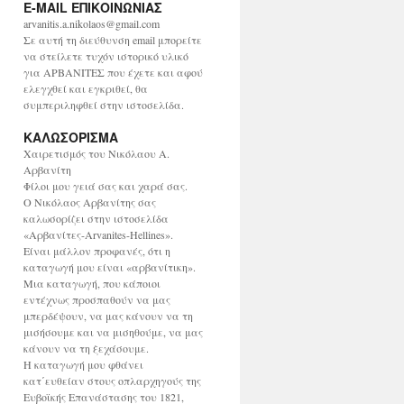
E-MAIL ΕΠΙΚΟΙΝΩΝΙΑΣ
χ
ε
arvanitis.a.nikolaos@gmail.com
ί
Σε αυτή τη διεύθυνση email μπορείτε
ο
να στείλετε τυχόν ιστορικό υλικό
για ΑΡΒΑΝΙΤΕΣ που έχετε και αφού
ελεγχθεί και εγκριθεί, θα
συμπεριληφθεί στην ιστοσελίδα.
ΚΑΛΩΣΟΡΙΣΜΑ
Χαιρετισμός του Νικόλαου Α.
Αρβανίτη
Φίλοι μου γειά σας και χαρά σας.
Ο Νικόλαος Αρβανίτης σας
καλωσορίζει στην ιστοσελίδα
«Αρβανίτες-Arvanites-Hellines».
Είναι μάλλον προφανές, ότι η
καταγωγή μου είναι «αρβανίτικη».
Μια καταγωγή, που κάποιοι
εντέχνως προσπαθούν να μας
μπερδέψουν, να μας κάνουν να τη
μισήσουμε και να μισηθούμε, να μας
κάνουν να τη ξεχάσουμε.
Η καταγωγή μου φθάνει
κατ΄ευθείαν στους οπλαρχηγούς της
Ευβοϊκής Επανάστασης του 1821,