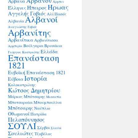
Άρβανον
Άρβανα
Άρμπεν
Ήρωας
Ήπειρος
Έλληνες
Αγγελής Γοβιός
Αλί Πασάς
Αλβανοί
Αλβανία
Αναγνώστης Γοβιός
Αρβανίτης
Αρβανίτικα
Αρβανίτισσα
Βούλγαροι
Βρυσάκια
Αρμπερία
Ελλάδα
Γεώργιος Καστριώτης
Επανάσταση
1821
Ευβοϊκή Επανάσταση 1821
Ιστορία
Εύβοια
Κολοκοτρώνης
Κώτσος Δημητρίου
Μάρκος Μπότσαρης
Μεσσαπία
Μποτσαραίοι
Μπουμπουλίνα
Μπότσαρης
Ναύπλιο
Οθωμανοί
Πατρίδα
Πελοπόννησος
ΣΟΥΛΙ
Σέρβοι
Σλαύοι
Σουλιώτες
Τζαβέλας