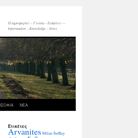
Πληροφορίες – Γνώση – Ειδήσεις —
Information – Knowledge – News
ΟΣΟΦΙΑ
ΝΕΑ
Ετικέτες
Arvanites
Milan Šufflay