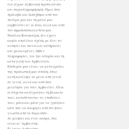
έως άγρια Αλβανική προπαγάνδα
και παραπληροφόρηση. Όμως όσα
πρόλαβα και διδάχθηκα από τον
πατέρα μου και τη μάνα μου
(αρβανίτες κι’ οι δύο), αλλά και από
τον δημοδιδάσκαλο θείο μου
Νικόλαο Κολοκούρη, δεν έχουν
καμία απολύτως σχέση, με όλες τις
ανόητες και παντελώς αστήρικτες
και χαλκευμένες, δήθεν
πληροφορίες, για την ιστορία και τη
καταγωγή των Αρβανιτών.
Επιθυμία μου είναι, να καταγράψω
την προσωπική μου άποψη, όπως
αυτή κατέληξε σε μένα από γενιά
σε γενιά, αλλά και από όσα
μελέτησα για τους Αρβανίτες. Όλοι
οι άσχετοι κατέγραψαν τη βλακεία
τους, καταθέτοντας τις υποθέσεις
τους, μόνο και μόνο για να γράψουν
κάτι που να διαφέρει από ότι ήταν
γνωστό από το παρελθόν.
Ας μιλήσει και ένας ακόμα, που
είναι κι’ Αρβανίτης.
Έλληνας Αρβανίτης.