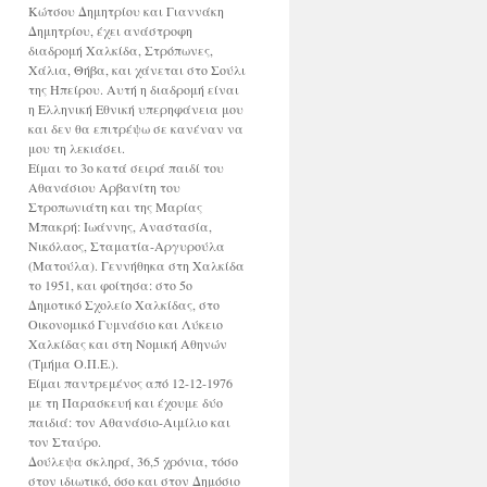
Κώτσου Δημητρίου και Γιαννάκη
Δημητρίου, έχει ανάστροφη
διαδρομή Χαλκίδα, Στρόπωνες,
Χάλια, Θήβα, και χάνεται στο Σούλι
της Ηπείρου. Αυτή η διαδρομή είναι
η Ελληνική Εθνική υπερηφάνεια μου
και δεν θα επιτρέψω σε κανέναν να
μου τη λεκιάσει.
Είμαι το 3ο κατά σειρά παιδί του
Αθανάσιου Αρβανίτη του
Στροπωνιάτη και της Μαρίας
Μπακρή: Ιωάννης, Αναστασία,
Νικόλαος, Σταματία-Αργυρούλα
(Ματούλα). Γεννήθηκα στη Χαλκίδα
το 1951, και φοίτησα: στο 5ο
Δημοτικό Σχολείο Χαλκίδας, στο
Οικονομικό Γυμνάσιο και Λύκειο
Χαλκίδας και στη Νομική Αθηνών
(Τμήμα Ο.Π.Ε.).
Είμαι παντρεμένος από 12-12-1976
με τη Παρασκευή και έχουμε δύο
παιδιά: τον Αθανάσιο-Αιμίλιο και
τον Σταύρο.
Δούλεψα σκληρά, 36,5 χρόνια, τόσο
στον ιδιωτικό, όσο και στον Δημόσιο