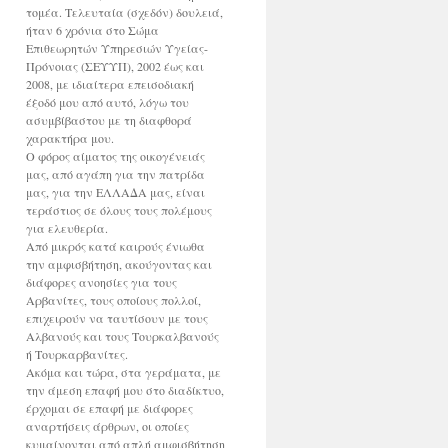
τομέα. Τελευταία (σχεδόν) δουλειά,
ήταν 6 χρόνια στο Σώμα
Επιθεωρητών Υπηρεσιών Υγείας-
Πρόνοιας (ΣΕΥΥΠ), 2002 έως και
2008, με ιδιαίτερα επεισοδιακή
έξοδό μου από αυτό, λόγω του
ασυμβίβαστου με τη διαφθορά
χαρακτήρα μου.
Ο φόρος αίματος της οικογένειάς
μας, από αγάπη για την πατρίδα
μας, για την ΕΛΛΑΔΑ μας, είναι
τεράστιος σε όλους τους πολέμους
για ελευθερία.
Από μικρός κατά καιρούς ένιωθα
την αμφισβήτηση, ακούγοντας και
διάφορες ανοησίες για τους
Αρβανίτες, τους οποίους πολλοί,
επιχειρούν να ταυτίσουν με τους
Αλβανούς και τους Τουρκαλβανούς
ή Τουρκαρβανίτες.
Ακόμα και τώρα, στα γεράματα, με
την άμεση επαφή μου στο διαδίκτυο,
έρχομαι σε επαφή με διάφορες
αναρτήσεις άρθρων, οι οποίες
κυμαίνονται από απλή αμφισβήτηση