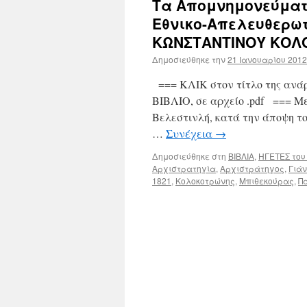
Τα Απομνημονεύματ
Εθνικο-Απελευθερω
ΚΩΝΣΤΑΝΤΙΝΟΥ ΚΟΛ
Δημοσιεύθηκε την
21 Ιανουαρίου 2012
=== ΚΛΙΚ στον τίτλο της ανάρ
ΒΙΒΛΙΟ, σε αρχείο .pdf === Μ
Βελεστινλή, κατά την άποψη
…
Συνέχεια
→
Δημοσιεύθηκε στη
ΒΙΒΛΙΑ
,
ΗΓΕΤΕΣ του
Αρχιστρατηγία
,
Αρχιστράτηγος
,
Γιά
1821
,
Κολοκοτρώνης
,
Μπιθεκούρας
,
Π