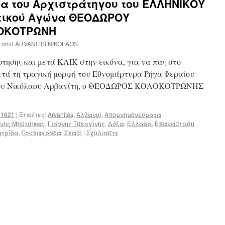
α του Αρχιστράτηγου του ΕΛΛΗΝΙΚΟΥ
τικού Αγώνα ΘΕΟΔΩΡΟΥ
ΟΚΟΤΡΩΝΗ
από
ARVANITIS NIKOLAOS
τησης και μετά ΚΛΙΚ στην εικόνα, για να πας στο
ετά τη τραγική μορφή του Εθνομάρτυρα Ρήγα Φεραίου
 του Νικόλαου Αρβανίτη, ο ΘΕΟΔΩΡΟΣ ΚΟΛΟΚΟΤΡΩΝΗΣ
 1821
|
Ετικέτες:
Arvanites
,
Αλβανοί
,
Απομνημονεύματα
,
ννης Μπότσικας
,
Γιάννης Τσεργίνης
,
Δόξα
,
Ελλάδα
,
Επανάσταση
ατρίδα
,
Προπαγάνδα
,
Σπαθί
|
Σχολιάστε