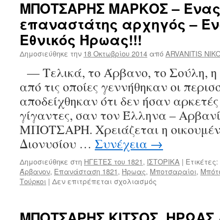
ΜΠΟΤΣΑΡΗΣ ΜΑΡΚΟΣ – Ένας
επαναστάτης αρχηγός – Έ
Εθνικός Ήρωας!!!
Δημοσιεύθηκε την
18 Οκτωβρίου 2014
από
ARVANITIS NIK
— Τελικά, το Άρβανο, το Σούλη, η 
από τις οποίες γεννήθηκαν οι περισ
αποδείχθηκαν ότι δεν ήσαν αρκετές
γίγαντες, σαν τον Έλληνα – Αρβα
ΜΠΟΤΣΑΡΗ. Χρειάζεται η οικουμέν
Διονυσίου …
Συνέχεια
→
Δημοσιεύθηκε στη
ΗΓΕΤΕΣ του 1821
,
ΙΣΤΟΡΙΚΑ
|
Ετικέτες:
Άρβανον
,
Επανάσταση 1821
,
Ήρωας
,
Μποτσαραίοι
,
Μπότ
Τούρκοι
|
Δεν επιτρέπεται σχολιασμός
στο
ΜΠΟΤΣΑΡΗΣ
ΜΑΡΚΟΣ
–
ΜΠΟΤΣΑΡΗΣ ΚΙΤΣΟΣ, ΗΡΩΑΣ 