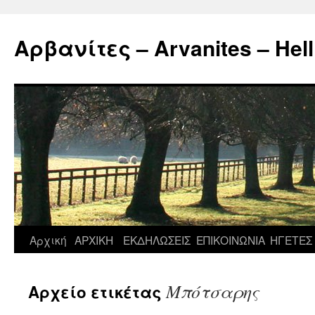
Μετάβαση
σε
Αρβανίτες – Arvanites – Hell
περιεχόμενο
Αρχική
ΑΡΧΙΚΗ
ΕΚΔΗΛΩΣΕΙΣ
ΕΠΙΚΟΙΝΩΝΙΑ
ΗΓΕΤΕΣ
Μπότσαρης
Αρχείο ετικέτας