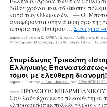
Ελλήνων-Αρβανιτών των Σουλιωτώ
βάθος χρόνου και αδιάκοπης πολεμ
κατά των Οθωμανών. — Οι Μποτσ
αναφέρονται στην άμεση προ της 
ιστορία της Ηπείρου …
Συνέχεια
→
Δημοσιεύθηκε στη
ΙΣΤΟΡΙΚΑ
|
Ετικέτες:
Αρβανίτης
,
Επανά
Μποτσαραίοι
,
Μπότσαρης
,
ΣΟΥΛΙ
,
Τουρκαλβανοί
,
Τούρκο
Σπυρίδωνος Τρικούπη «Ιστο
Ελληνικής Επαναστάσεως»
τόμοι με ελεύθερη διανομή!
Δημοσιεύθηκε την
29 Απριλίου 2013
από
ARVANITIS NIKO
=== ΠΡΟΛΟΓΟΣ ΜΠΑΡΜΠΑΝΙΚΟΥ Α
Σαν λαός έχουμε το πλεονέκτημα, τ
κληρονομήσαμε πολλές γνώσεις για