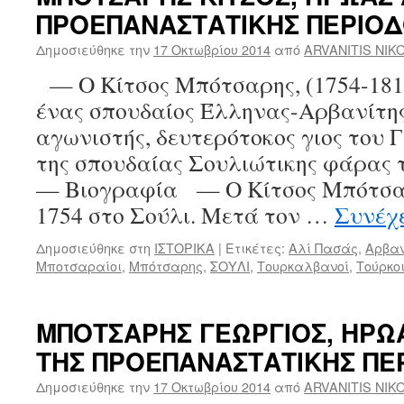
Ένας
ΠΡΟΕΠΑΝΑΣΤΑΤΙΚΗΣ ΠΕΡΙΟΔ
μεγάλος
επαναστάτης
Δημοσιεύθηκε την
17 Οκτωβρίου 2014
από
ARVANITIS NIK
αρχηγός
–
— Ο Κίτσος Μπότσαρης, (1754-1813
Ένας
ένας σπουδαίος Έλληνας-Αρβανίτη
κορυφαίος
Εθνικός
αγωνιστής, δευτερότοκος γιος του
Ήρωας!!!
της σπουδαίας Σουλιώτικης φάρα
— Βιογραφία — Ο Κίτσος Μπότσαρ
1754 στο Σούλι. Μετά τον …
Συνέχ
Δημοσιεύθηκε στη
ΙΣΤΟΡΙΚΑ
|
Ετικέτες:
Αλί Πασάς
,
Αρβαν
Μποτσαραίοι
,
Μπότσαρης
,
ΣΟΥΛΙ
,
Τουρκαλβανοί
,
Τούρκο
ΜΠΟΤΣΑΡΗΣ ΓΕΩΡΓΙΟΣ, ΗΡΩ
ΤΗΣ ΠΡΟΕΠΑΝΑΣΤΑΤΙΚΗΣ ΠΕ
Δημοσιεύθηκε την
17 Οκτωβρίου 2014
από
ARVANITIS NIK