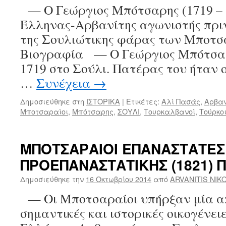
— Ο Γεώργιος Μπότσαρης (1719 – 
Έλληνας-Αρβανίτης αγωνιστής πριν
της Σουλιώτικης φάρας των Μποτ
Βιογραφία — Ο Γεώργιος Μπότσαρ
1719 στο Σούλι. Πατέρας του ήταν
…
Συνέχεια
→
Δημοσιεύθηκε στη
ΙΣΤΟΡΙΚΑ
|
Ετικέτες:
Αλί Πασάς
,
Αρβαν
Μποτσαραίοι
,
Μπότσαρης
,
ΣΟΥΛΙ
,
Τουρκαλβανοί
,
Τούρκο
ΜΠΟΤΣΑΡΑΙΟΙ ΕΠΑΝΑΣΤΑΤΕΣ
ΠΡΟΕΠΑΝΑΣΤΑΤΙΚΗΣ (1821) 
Δημοσιεύθηκε την
16 Οκτωβρίου 2014
από
ARVANITIS NIK
— Οι Μποτσαραίοι υπήρξαν μία απ
σημαντικές και ιστορικές οικογένειε