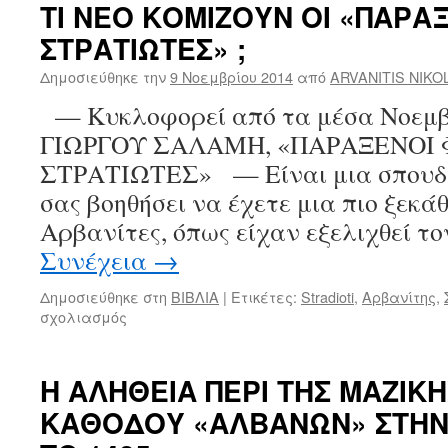
ΤΙ ΝΕΟ ΚΟΜΙΖΟΥΝ ΟΙ «ΠΑΡΑ
ΣΤΡΑΤΙΩΤΕΣ» ;
Δημοσιεύθηκε την
9 Νοεμβρίου 2014
από
ARVANITIS NIKO
— Κυκλοφορεί από τα μέσα Νοεμβρί
ΓΙΩΡΓΟΥ ΣΑΛΑΜΗ, «ΠΑΡΑΞΕΝΟΙ
ΣΤΡΑΤΙΩΤΕΣ» — Είναι μια σπουδα
σας βοηθήσει να έχετε μια πιο ξεκά
Αρβανίτες, όπως είχαν εξελιχθεί τ
Συνέχεια
→
Δημοσιεύθηκε στη
ΒΙΒΛΙΑ
|
Ετικέτες:
Stradioti
,
Αρβανίτης
,
σχολιασμός
στο
ΤΙ
ΝΕΟ
ΚΟΜΙΖΟΥΝ
Η ΑΛΗΘΕΙΑ ΠΕΡΙ ΤΗΣ ΜΑΖΙΚ
ΟΙ
ΚΑΘΟΔΟΥ «ΑΛΒΑΝΩΝ» ΣΤΗ
«ΠΑΡΑΞΕΝΟΙ
ΦΤΩΧΟΙ