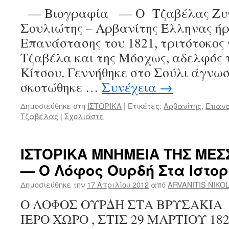
— Βιογραφία — Ο Τζαβέλας Ζυγ
Σουλιώτης – Αρβανίτης Έλληνας ήρ
Επανάστασης του 1821, τριτότοκος
Τζαβέλα και της Μόσχως, αδελφός 
Κίτσου. Γεννήθηκε στο Σούλι άγνωσ
σκοτώθηκε …
Συνέχεια
→
Δημοσιεύθηκε στη
ΙΣΤΟΡΙΚΑ
|
Ετικέτες:
Αρβανίτης
,
Επανά
Τζαβέλας
|
Σχολιάστε
ΙΣΤΟΡΙΚΑ ΜΝΗΜΕΙΑ ΤΗΣ ΜΕΣ
— Ο Λόφος Ουρδή Στα Ιστο
Δημοσιεύθηκε την
17 Απριλίου 2012
από
ARVANITIS NIKO
Ο ΛΟΦΟΣ ΟΥΡΔΗ ΣΤΑ ΒΡΥΣΑΚΙ
ΙΕΡΟ ΧΩΡΟ , ΣΤΙΣ 29 ΜΑΡΤΙΟΥ 18