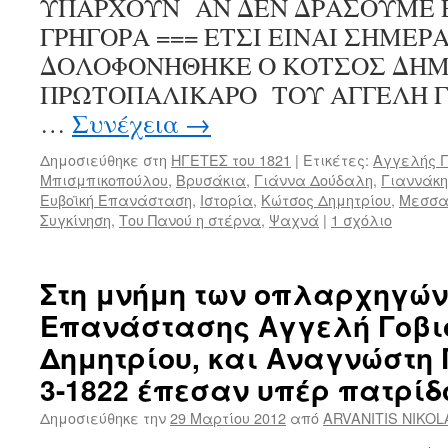
ΥΠΑΡΧΟΥΝ ΑΝ ΔΕΝ ΔΡΑΣΟΥΜΕ Ε
ΓΡΗΓΟΡΑ === ΕΤΣΙ ΕΙΝΑΙ ΣΗΜΕΡ
ΔΟΛΟΦΟΝΗΘΗΚΕ Ο ΚΟΤΣΟΣ ΔΗΜ
ΠΡΩΤΟΠΑΛΙΚΑΡΟ ΤΟΥ ΑΓΓΕΛΗ ΓΟΒ
…
Συνέχεια
→
Δημοσιεύθηκε στη
ΗΓΕΤΕΣ του 1821
|
Ετικέτες:
Αγγελής Γ
Μπισμπικοπούλου
,
Βρυσάκια
,
Γιάννα Δούδαλη
,
Γιαννάκη
Ευβοϊκή Επανάσταση
,
Ιστορία
,
Κώτσος Δημητρίου
,
Μεσσα
Συγκίνηση
,
Του Πανού η στέρνα
,
Ψαχνά
|
1 σχόλιο
Στη μνήμη των οπλαρχηγών
Επανάστασης Αγγελή Γοβι
Δημητρίου, και Αναγνώστη Γ
3-1822 έπεσαν υπέρ πατρίδ
Δημοσιεύθηκε την
29 Μαρτίου 2012
από
ARVANITIS NIKO