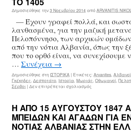
ΤΟ 1405
ΣΤΡΑΤΙΩΤΕΣ»
;
Δημοσιεύθηκε την
3 Νοεμβρίου 2014
από
ARVANITIS NIKO
— Έχουν γραφεί πολλά, και σωστά
λανθασμένα, για την μαζική μεταν
Πελοπόννησο, των αρχικών ομάδων
από την νότια Αλβανία, όπως την ξ
που το ορθό είναι, να συνεχίσουμε
…
Συνέχεια
→
Δημοσιεύθηκε στη
ΙΣΤΟΡΙΚΑ
|
Ετικέτες:
Arvanites
,
Αλβανοί
Γκέκηδες
,
Δεσποτάτο
,
Ιστορία
,
Μωριάς
,
Οθωμανοί
,
Πελοπ
Σέρβοι
|
Δεν επιτρέπεται σχολιασμός
στο
Η
ΑΛΗΘΕΙΑ
ΠΕΡΙ
Η ΑΠΟ 15 ΑΥΓΟΥΣΤΟΥ 1847 Α
ΤΗΣ
ΜΠΕΪΔΩΝ ΚΑΙ ΑΓΑΔΩΝ ΓΙΑ 
ΜΑΖΙΚΗΣ
ΑΡΧΙΚΗΣ
ΝΟΤΙΑΣ ΑΛΒΑΝΙΑΣ ΣΤΗΝ ΕΛ
ΚΑΘΟΔΟΥ