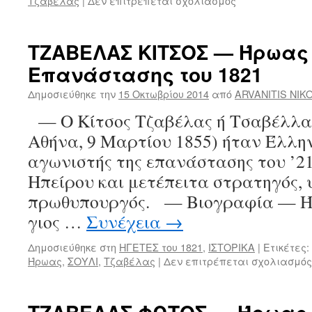
Τζαβέλας
|
Δεν επιτρέπεται σχολιασμός
στο
ΤΖΑΒΕΛΑΣ
ΛΑΜΠΡΟΣ
—
ΤΖΑΒΕΛΑΣ ΚΙΤΣΟΣ — Ήρωας 
Ήρωας
Επανάστασης του 1821
της
προεπαναστατ
Δημοσιεύθηκε την
15 Οκτωβρίου 2014
από
ARVANITIS NIK
περιόδου.
— O Κίτσος Τζαβέλας ή Τσαβέλλας
Αθήνα, 9 Μαρτίου 1855) ήταν Έλλη
αγωνιστής της επανάστασης του ’21
Ηπείρου και μετέπειτα στρατηγός, 
πρωθυπουργός. — Βιογραφία — Ή
γιος …
Συνέχεια
→
Δημοσιεύθηκε στη
ΗΓΕΤΕΣ του 1821
,
ΙΣΤΟΡΙΚΑ
|
Ετικέτες:
Ήρωας
,
ΣΟΥΛΙ
,
Τζαβέλας
|
Δεν επιτρέπεται σχολιασμός