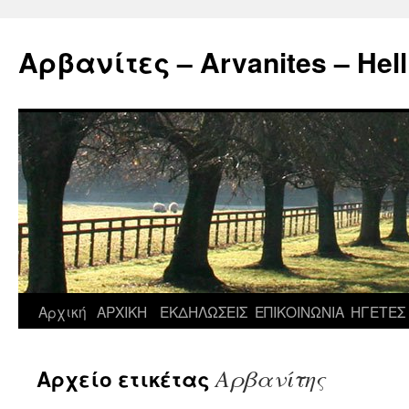
Μετάβαση
σε
Αρβανίτες – Arvanites – Hell
περιεχόμενο
Αρχική
ΑΡΧΙΚΗ
ΕΚΔΗΛΩΣΕΙΣ
ΕΠΙΚΟΙΝΩΝΙΑ
ΗΓΕΤΕΣ
Αρβανίτης
Αρχείο ετικέτας