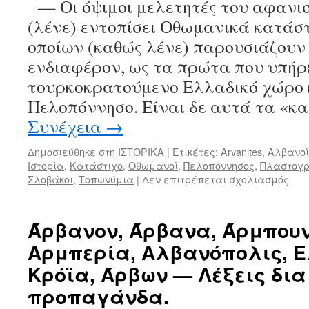
— Οι όψιμοι μελετητές του αφανισ
(λένε) εντοπίσει Οθωμανικά κατάστ
οποίων (καθώς λένε) παρουσιάζουν
ενδιαφέρον, ως τα πρώτα που υπήρ
τουρκοκρατούμενο Ελλαδικό χώρο κ
Πελοπόννησο. Είναι δε αυτά τα «κ
Συνέχεια
→
Δημοσιεύθηκε στη
ΙΣΤΟΡΙΚΑ
|
Ετικέτες:
Arvanites
,
Αλβανοί
Ιστορία
,
Κατάστιχο
,
Οθωμανοί
,
Πελοπόννησος
,
Πλαστογ
Σλοβάκοι
,
Τοπωνύμια
|
Δεν επιτρέπεται σχολιασμός
στο
Η
ΠΛ
ΤΗΣ
Άρβανον, Άρβανα, Άρμπουν
ΙΣΤ
Αρμπερία, Αλβανόπολις, 
ΜΕ
ΑΛΒ
Κρόϊα, Άρβων — Λέξεις δι
ΕΩ
προπαγάνδα.
ΤΟ
145