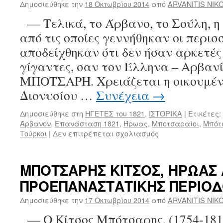
Κρόϊα,
Δημοσιεύθηκε την
18 Οκτωβρίου 2014
από
ARVANITIS NIK
Άρβων
— Τελικά, το Άρβανο, το Σούλη, η 
—
Λέξεις
από τις οποίες γεννήθηκαν οι περισ
δια
αποδείχθηκαν ότι δεν ήσαν αρκετές
πάσαν
προπαγάνδ
γίγαντες, σαν τον Έλληνα – Αρβα
ΜΠΟΤΣΑΡΗ. Χρειάζεται η οικουμέν
Διονυσίου …
Συνέχεια
→
Δημοσιεύθηκε στη
ΗΓΕΤΕΣ του 1821
,
ΙΣΤΟΡΙΚΑ
|
Ετικέτες:
Άρβανον
,
Επανάσταση 1821
,
Ήρωας
,
Μποτσαραίοι
,
Μπότ
Τούρκοι
|
Δεν επιτρέπεται σχολιασμός
στο
ΜΠΟΤΣΑΡΗΣ
ΜΑΡΚΟΣ
–
ΜΠΟΤΣΑΡΗΣ ΚΙΤΣΟΣ, ΗΡΩΑΣ 
Ένας
ΠΡΟΕΠΑΝΑΣΤΑΤΙΚΗΣ ΠΕΡΙΟΔ
μεγάλος
επαναστάτης
Δημοσιεύθηκε την
17 Οκτωβρίου 2014
από
ARVANITIS NIK
αρχηγός
–
— Ο Κίτσος Μπότσαρης, (1754-1813
Ένας