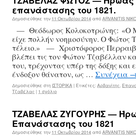
ΤΖΑΒΕΛΑΣ ΦΩΤΟΣ — Ήρωας 
επανάστασης του 1821.
Δημοσιεύθηκε την
11 Οκτωβρίου 2014
από
ARVANITIS NIK
— Θεόδωρος Κολοκοτρώνης: «Ο 
είχε πολλήν νοημοσύνην. Ο Φώτος 
τέλειο.» — Χριστόφορος Περραιβ
βλέπει τις τον Φώτον Τζαβέλλαν κα
του, τρέχοντας υπέρ της δόξης και ε
ένδοξον θάνατον, ως …
Συνέχεια
Δημοσιεύθηκε στη
ΙΣΤΟΡΙΚΑ
|
Ετικέτες:
Αρβανίτης
,
Επανά
Τζαβέλας
|
1 σχόλιο
ΤΖΑΒΕΛΑΣ ΖΥΓΟΥΡΗΣ — Ήρω
Επανάστασης του 1821
Δημοσιεύθηκε την
11 Οκτωβρίου 2014
από
ARVANITIS NIK