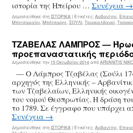
ιστορία της Ηπείρου …
Συνέχεια
→
Δημοσιεύθηκε στη
ΙΣΤΟΡΙΚΑ
|
Ετικέτες:
Αρβανίτης
,
Επανά
Μποτσαραίοι
,
Μπότσαρης
,
ΣΟΥΛΙ
,
Τουρκαλβανοί
,
Τούρκο
ΤΖΑΒΕΛΑΣ ΛΑΜΠΡΟΣ — Ήρωα
προεπαναστατικής περιόδο
Δημοσιεύθηκε την
15 Οκτωβρίου 2014
από
ARVANITIS NIK
— Ο Λάμπρος Τζαβέλας (Σούλι 174
αρχηγός της Ελληνικής – Αρβανίτι
των Τζαβελαίων, Ελληνικής οικογέν
του νομού Θεσπρωτίας. Η δράση το
το 1789. Σε έγγραφο που υπάρχει α
Συνέχεια
→
Δημοσιεύθηκε στη
ΙΣΤΟΡΙΚΑ
|
Ετικέτες:
Αρβανίτης
,
Επανά