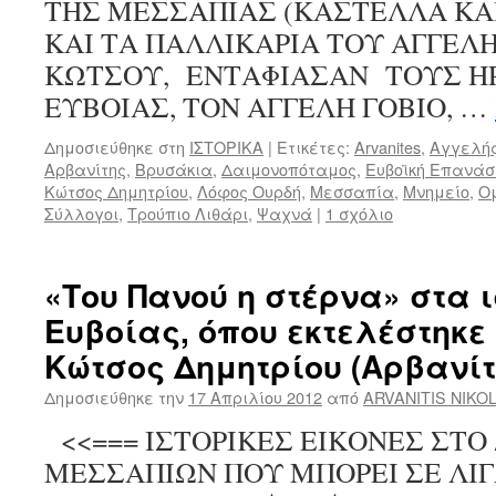
ΤΗΣ ΜΕΣΣΑΠΙΑΣ (ΚΑΣΤΕΛΛΑ ΚΑ
ΚΑΙ ΤΑ ΠΑΛΛΙΚΑΡΙΑ ΤΟΥ ΑΓΓΕΛΗ
ΚΩΤΣΟΥ, ΕΝΤΑΦΙΑΣΑΝ ΤΟΥΣ Η
ΕΥΒΟΙΑΣ, ΤΟΝ ΑΓΓΕΛΗ ΓΟΒΙΟ, …
Δημοσιεύθηκε στη
ΙΣΤΟΡΙΚΑ
|
Ετικέτες:
Arvanites
,
Αγγελής
Αρβανίτης
,
Βρυσάκια
,
Δαιμονοπόταμος
,
Ευβοϊκή Επανάσ
Κώτσος Δημητρίου
,
Λόφος Ουρδή
,
Μεσσαπία
,
Μνημείο
,
Ο
Σύλλογοι
,
Τρούπιο Λιθάρι
,
Ψαχνά
|
1 σχόλιο
«Του Πανού η στέρνα» στα 
Ευβοίας, όπου εκτελέστηκε
Κώτσος Δημητρίου (Αρβανίτ
Δημοσιεύθηκε την
17 Απριλίου 2012
από
ARVANITIS NIKO
<<=== ΙΣΤΟΡΙΚΕΣ ΕΙΚΟΝΕΣ ΣΤΟ
ΜΕΣΣΑΠΙΩΝ ΠΟΥ ΜΠΟΡΕΙ ΣΕ ΛΙΓ