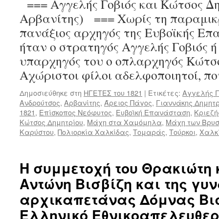
=== Αγγελής Γοβιός και Κώτσος Δη
Αρβανίτης) === Χωρίς τη παραμικ
πανάξιος αρχηγός της Ευβοϊκής Επ
ήταν ο στρατηγός Αγγελής Γοβιός ή
υπαρχηγός του ο οπλαρχηγός Κώτσο
Αχώριστοι φίλοι αδελφοποιητοί, π
Δημοσιεύθηκε στη
ΗΓΕΤΕΣ του 1821
|
Ετικέτες:
Αγγελής Γ
Ανδρούτσος
,
Αρβανίτης
,
Άρειος Πάγος
,
Γιαννάκης Δημητρ
1821
,
Επίσκοπος Νεόφυτος
,
Ευβοϊκή Επανάσταση
,
Κριεζή
Κώτσος Δημητρίου
,
Μάχη στα Χαμόμηλα
,
Μάχη των Βρυ
Καρύστου
,
Πολιορκία Χαλκίδας
,
Τομαράς
,
Τούρκοι
,
Χαλκ
Η συμμετοχή του Θρακιώτη
Αντώνη Βισβίζη και της γυν
αρχικαπετάνας Δόμνας Βισ
Ελληνικό Εθνικοαπελευθε