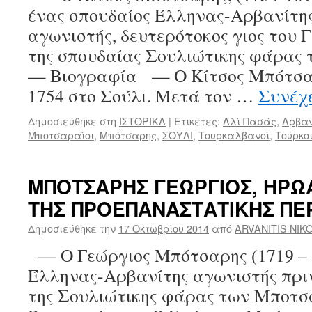
ένας σπουδαίος Έλληνας-Αρβανίτη
κορυφαίος
Εθνικός
αγωνιστής, δευτερότοκος γιος του
Ήρωας!!!
της σπουδαίας Σουλιώτικης φάρα
— Βιογραφία — Ο Κίτσος Μπότσαρ
1754 στο Σούλι. Μετά τον …
Συνέχ
Δημοσιεύθηκε στη
ΙΣΤΟΡΙΚΑ
|
Ετικέτες:
Αλί Πασάς
,
Αρβαν
Μποτσαραίοι
,
Μπότσαρης
,
ΣΟΥΛΙ
,
Τουρκαλβανοί
,
Τούρκο
ΜΠΟΤΣΑΡΗΣ ΓΕΩΡΓΙΟΣ, ΗΡΩ
ΤΗΣ ΠΡΟΕΠΑΝΑΣΤΑΤΙΚΗΣ ΠΕ
Δημοσιεύθηκε την
17 Οκτωβρίου 2014
από
ARVANITIS NIK
— Ο Γεώργιος Μπότσαρης (1719 – 
Έλληνας-Αρβανίτης αγωνιστής πριν
της Σουλιώτικης φάρας των Μποτ