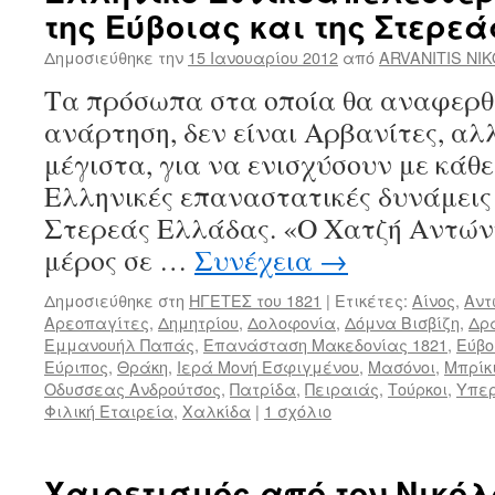
της Εύβοιας και της Στερε
Δημοσιεύθηκε την
15 Ιανουαρίου 2012
από
ARVANITIS NI
Τα πρόσωπα στα οποία θα αναφερθ
ανάρτηση, δεν είναι Αρβανίτες, α
μέγιστα, για να ενισχύσουν με κάθε
Ελληνικές επαναστατικές δυνάμεις 
Στερεάς Ελλάδας. «Ο Χατζή Αντώνη
μέρος σε …
Συνέχεια
→
Δημοσιεύθηκε στη
ΗΓΕΤΕΣ του 1821
|
Ετικέτες:
Αίνος
,
Αντ
Αρεοπαγίτες
,
Δημητρίου
,
Δολοφονία
,
Δόμνα Βισβίζη
,
Δρ
Εμμανουήλ Παπάς
,
Επανάσταση Μακεδονίας 1821
,
Εύβο
Εύριπος
,
Θράκη
,
Ιερά Μονή Εσφιγμένου
,
Μασόνοι
,
Μπρίκ
Οδυσσεας Ανδρούτσος
,
Πατρίδα
,
Πειραιάς
,
Τούρκοι
,
Υπερ
Φιλική Εταιρεία
,
Χαλκίδα
|
1 σχόλιο
Χαιρετισμός από τον Νικόλ