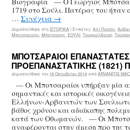
Βιογραφία — Ο Γεώργιος Μπότσαρ
1719 στο Σούλι. Πατέρας του ήταν
…
Συνέχεια
→
Δημοσιεύθηκε στη
ΙΣΤΟΡΙΚΑ
|
Ετικέτες:
Αλί Πασάς
,
Αρβαν
Μποτσαραίοι
,
Μπότσαρης
,
ΣΟΥΛΙ
,
Τουρκαλβανοί
,
Τούρκο
ΜΠΟΤΣΑΡΑΙΟΙ ΕΠΑΝΑΣΤΑΤΕΣ
ΠΡΟΕΠΑΝΑΣΤΑΤΙΚΗΣ (1821) 
Δημοσιεύθηκε την
16 Οκτωβρίου 2014
από
ARVANITIS NIK
— Οι Μποτσαραίοι υπήρξαν μία απ
σημαντικές και ιστορικές οικογένειε
Ελλήνων-Αρβανιτών των Σουλιωτώ
βάθος χρόνου και αδιάκοπης πολεμ
κατά των Οθωμανών. — Οι Μποτσ
αναφέρονται στην άμεση προ της 