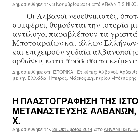
«ΑΛΒΑΝΩΝ»
Δημοσιεύθηκε την
3 Νοεμβρίου 2014
από
ARVANITIS NIKO
ΣΤΗΝ
— Οι Αλβανοί νεοεθνικιστές, όποτε
ΠΕΛΟΠΟΝΝΗΣΟ
ΤΟ
συμφέρει, θυμούνται την ιστορία μ
1405
αντίλογο, παραβλέπουν τα γραπτά
Μποτσαραίων και άλλων Ελλήνων
και επιχειρούν χυδαία αλβανοποίησ
ορθώνεις κατά πρόσωπο τα κείμεν
Δημοσιεύθηκε στη
ΙΣΤΟΡΙΚΑ
|
Ετικέτες:
Αλβανοί
,
Αρβανίτ
με την Ελλάδα
,
Ήπειρος
,
Μάρκος Δημητρίου Μπότσαρης
Η ΠΛΑΣΤΟΓΡΑΦΗΣΗ ΤΗΣ ΙΣΤΟ
ΜΕΤΑΝΑΣΤΕΥΣΗΣ ΑΛΒΑΝΩΝ, Ε
Χ.
Δημοσιεύθηκε την
28 Οκτωβρίου 2014
από
ARVANITIS NIK