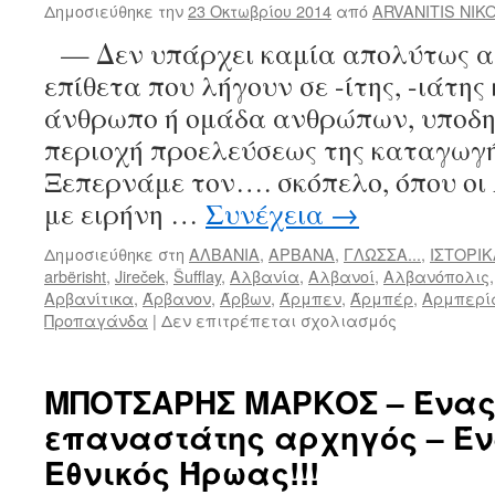
Δημοσιεύθηκε την
23 Οκτωβρίου 2014
από
ARVANITIS NIK
μ.
Χ.
— Δεν υπάρχει καμία απολύτως αμ
επίθετα που λήγουν σε -ίτης, -ιάτης
άνθρωπο ή ομάδα ανθρώπων, υποδη
περιοχή προελεύσεως της καταγωγ
Ξεπερνάμε τον…. σκόπελο, όπου οι
με ειρήνη …
Συνέχεια
→
Δημοσιεύθηκε στη
ΑΛΒΑΝΙΑ
,
ΑΡΒΑΝΑ
,
ΓΛΩΣΣΑ...
,
ΙΣΤΟΡΙΚ
arbërisht
,
Jireček
,
Šufflay
,
Αλβανία
,
Αλβανοί
,
Αλβανόπολις
Αρβανίτικα
,
Άρβανον
,
Άρβων
,
Άρμπεν
,
Άρμπέρ
,
Αρμπερί
Προπαγάνδα
|
Δεν επιτρέπεται σχολιασμός
στο
Άρβανον,
Άρβανα,
Άρμπουνα,
ΜΠΟΤΣΑΡΗΣ ΜΑΡΚΟΣ – Ένας
Αρμπέν,
επαναστάτης αρχηγός – Έ
Αρμπερία,
Αλβανόπολι
Εθνικός Ήρωας!!!
Ελμπασάν,