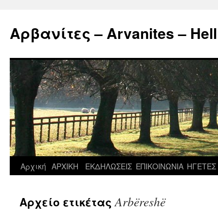
Μετάβαση
σε
Αρβανίτες – Arvanites – Hell
περιεχόμενο
Αρχική
ΑΡΧΙΚΗ
ΕΚΔΗΛΩΣΕΙΣ
ΕΠΙΚΟΙΝΩΝΙΑ
ΗΓΕΤΕΣ
Arbëreshë
Αρχείο ετικέτας