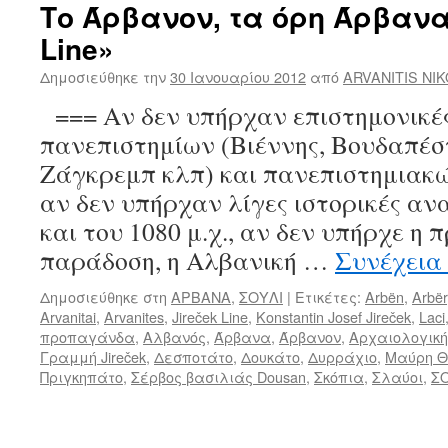
Το Άρβανον, τα όρη Άρβανα 
Line»
Δημοσιεύθηκε την
30 Ιανουαρίου 2012
από
ARVANITIS NI
=== Αν δεν υπήρχαν επιστημονικές 
πανεπιστημίων (Βιέννης, Βουδαπέστ
Ζάγκρεμπ κλπ) και πανεπιστημιακ
αν δεν υπήρχαν λίγες ιστορικές ανα
και του 1080 μ.χ., αν δεν υπήρχε η
παράδοση, η Αλβανική …
Συνέχεια
Δημοσιεύθηκε στη
ΑΡΒΑΝΑ
,
ΣΟΥΛΙ
|
Ετικέτες:
Arbën
,
Arbër
Arvanitai
,
Arvanites
,
Jireček Line
,
Konstantin Josef Jireček
,
Laci
προπαγάνδα
,
Αλβανός
,
Άρβανα
,
Άρβανον
,
Αρχαιολογικ
Γραμμή Jireček
,
Δεσποτάτο
,
Δουκάτο
,
Δυρράχιο
,
Μαύρη 
Πριγκηπάτο
,
Σέρβος βασιλιάς Dousan
,
Σκόπια
,
Σλαύοι
,
Σ