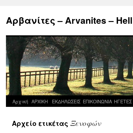
Μετάβαση
σε
Αρβανίτες – Arvanites – Hell
περιεχόμενο
Αρχική
ΑΡΧΙΚΗ
ΕΚΔΗΛΩΣΕΙΣ
ΕΠΙΚΟΙΝΩΝΙΑ
ΗΓΕΤΕΣ
Ξενοφών
Αρχείο ετικέτας