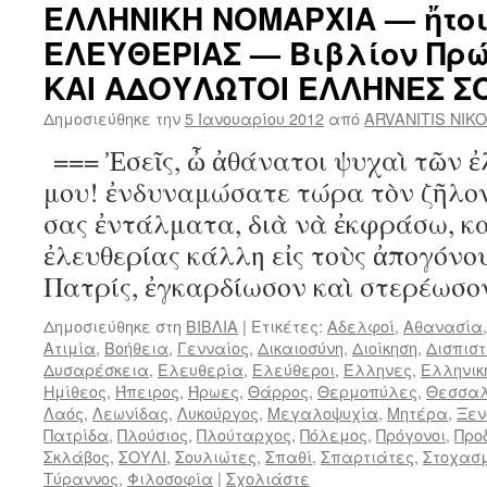
ΕΛΛΗΝΙΚΗ ΝΟΜΑΡΧΙΑ — ἤτοι
ΕΛΕΥΘΕΡΙΑΣ — Βιβλίον Πρ
ΚΑΙ ΑΔΟΥΛΩΤΟΙ ΕΛΛΗΝΕΣ Σ
Δημοσιεύθηκε την
5 Ιανουαρίου 2012
από
ARVANITIS NIK
=== Ἐσεῖς, ὦ ἀθάνατοι ψυχαὶ τῶν 
μου! ἐνδυναμώσατε τώρα τὸν ζῆλον
σας ἐντάλματα, διὰ νὰ ἐκφράσω, κα
ἐλευθερίας κάλλη εἰς τοὺς ἀπογόνου
Πατρίς, ἐγκαρδίωσον καὶ στερέωσ
Δημοσιεύθηκε στη
ΒΙΒΛΙΑ
|
Ετικέτες:
Αδελφοί
,
Αθανασία
Ατιμία
,
Βοήθεια
,
Γενναίος
,
Δικαιοσύνη
,
Διοίκηση
,
Δισπιστ
Δυσαρέσκεια
,
Ελευθερία
,
Ελεύθεροι
,
Έλληνες
,
Ελληνικ
Ημίθεος
,
Ήπειρος
,
Ήρωες
,
Θάρρος
,
Θερμοπύλες
,
Θεσσα
Λαός
,
Λεωνίδας
,
Λυκούργος
,
Μεγαλοψυχία
,
Μητέρα
,
Ξε
Πατρίδα
,
Πλούσιος
,
Πλούταρχος
,
Πόλεμος
,
Πρόγονοι
,
Προ
Σκλάβος
,
ΣΟΥΛΙ
,
Σουλιώτες
,
Σπαθί
,
Σπαρτιάτες
,
Στοχασ
Τύραννος
,
Φιλοσοφία
|
Σχολιάστε