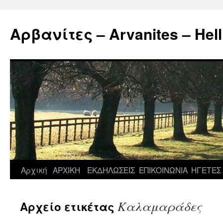
Μετάβαση
σε
Αρβανίτες – Arvanites – Hell
περιεχόμενο
Αρχική
ΑΡΧΙΚΗ
ΕΚΔΗΛΩΣΕΙΣ
ΕΠΙΚΟΙΝΩΝΙΑ
ΗΓΕΤΕΣ
Καλαμαράδες
Αρχείο ετικέτας