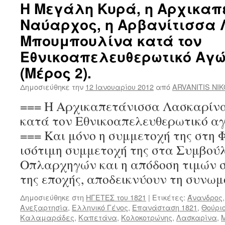
Η Μεγάλη Κυρά, η Αρχικαπ
Ναύαρχος, η Αρβανίτισσα
Μπουμπουλίνα κατά τον
Εθνικοαπελευθερωτικό Αγώ
(Μέρος 2).
Δημοσιεύθηκε την
12 Ιανουαρίου 2012
από
ARVANITIS NI
=== Η Αρχικαπετάνισσα Λασκαρίν
κατά τον Εθνικοαπελευθερωτικό 
=== Και μόνο η συμμετοχή της στη Φ
ισότιμη συμμετοχή της στα Συμβού
Οπλαρχηγών και η απόδοση τιμών σ
της εποχής, αποδεικνύουν τη συνω
Δημοσιεύθηκε στη
ΗΓΕΤΕΣ του 1821
|
Ετικέτες:
Άνανδρος
Ανεξαρτησία
,
Ελληνικό Γένος
,
Επανάσταση 1821
,
Θούρι
Καλαμαράδες
,
Καπετάνα
,
Κολοκοτρώνης
,
Λασκαρίνα
,