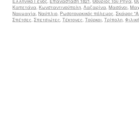
Ελληνικό Γένος
,
Επανάσταση 1821
,
Θούριος του Ρήγα
,
Θ
Καπετάνα
,
Κωνσταντινούπολη
,
Λαζαρίνα
,
Μασόνοι
,
Μαχ
Ναυμαχία
,
Ναύπλιο
,
Ρωσοτουρκικός πόλεμος
,
Σκάφος "
Σπέτσες
,
Σπετσιώτες
,
Τέκτονες
,
Τούρκοι
,
Τρίπολη
,
Φιλικ