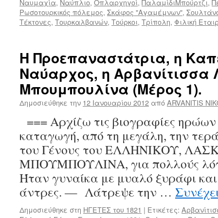
Ναυμαχία
,
Ναύπλιο
,
Οπλαρχηγοί
,
ΠαλαμίδιΜπούρτζι
,
Π
Ρωσοτουρκικός πόλεμος
,
Σκάφος "Αγαμέμνων"
,
Σουλτάν
Τέκτονες
,
Τουρκαλβανών
,
Τούρκοι
,
Τρίπολη
,
Φιλική Εται
Η Προεπαναστάτρια, η Καπ
Ναύαρχος, η Αρβανίτισσα
Μπουμπουλίνα (Μέρος 1).
Δημοσιεύθηκε την
12 Ιανουαρίου 2012
από
ARVANITIS NI
=== Αρχίζω τις βιογραφίες ηρώων 
καταγωγή, από τη μεγάλη, την τερ
του Γένους του ΕΛΛΗΝΙΚΟΥ, ΛΑΣ
ΜΠΟΥΜΠΟΥΛΙΝΑ, για πολλούς λόγο
Ήταν γυναίκα με μυαλό ξυράφι και 
άντρες. — Λάτρεψε την …
Συνέχε
Δημοσιεύθηκε στη
ΗΓΕΤΕΣ του 1821
|
Ετικέτες:
Αρβανίτι