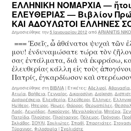
ΕΛΛΗΝΙΚΗ ΝΟΜΑΡΧΙΑ — ἤτοι
ΕΛΕΥΘΕΡΙΑΣ — Βιβλίον Πρ
ΚΑΙ ΑΔΟΥΛΩΤΟΙ ΕΛΛΗΝΕΣ Σ
Δημοσιεύθηκε την
5 Ιανουαρίου 2012
από
ARVANITIS NIK
=== Ἐσεῖς, ὦ ἀθάνατοι ψυχαὶ τῶν 
μου! ἐνδυναμώσατε τώρα τὸν ζῆλον
σας ἐντάλματα, διὰ νὰ ἐκφράσω, κα
ἐλευθερίας κάλλη εἰς τοὺς ἀπογόνου
Πατρίς, ἐγκαρδίωσον καὶ στερέωσ
Δημοσιεύθηκε στη
ΒΙΒΛΙΑ
|
Ετικέτες:
Αδελφοί
,
Αθανασία
Ατιμία
,
Βοήθεια
,
Γενναίος
,
Δικαιοσύνη
,
Διοίκηση
,
Δισπιστ
Δυσαρέσκεια
,
Ελευθερία
,
Ελεύθεροι
,
Έλληνες
,
Ελληνικ
Ημίθεος
,
Ήπειρος
,
Ήρωες
,
Θάρρος
,
Θερμοπύλες
,
Θεσσα
Λαός
,
Λεωνίδας
,
Λυκούργος
,
Μεγαλοψυχία
,
Μητέρα
,
Ξε
Πατρίδα
,
Πλούσιος
,
Πλούταρχος
,
Πόλεμος
,
Πρόγονοι
,
Προ
Σκλάβος
,
ΣΟΥΛΙ
,
Σουλιώτες
,
Σπαθί
,
Σπαρτιάτες
,
Στοχασ
Τύραννος
,
Φιλοσοφία
|
Σχολιάστε