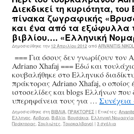
Διεκδικεί τη κυριότητα, του
πίνακα ζωγραφικής «Βρυσ
και ένα από τα εξώφυλλα τ
βιβλίου…. «Ελληνική Νομα
Δημοσιεύθηκε την
12 Απριλίου 2012
από
ARVANITIS NIKO
=== Για όσους δεν γνωρίζουν τον
Adriano Xhafaj === Εδώ και τουλάχι
κουβαλήθηκε στο Ελληνικό διαδίκτυ
πράκτορας Adriano Xhafaj, ο οποίος 
ιστοσελίδες και blogs Ελλήνων που
υπερηφάνεια τους για …
Συνέχεια
Δημοσιεύθηκε στη
ΒΙΒΛΙΑ
,
ΠΡΑΚΤΟΡΕΣ
|
Ετικέτες:
Arvanit
Έλληνος
,
Άρβανο
,
Βιβλίο
,
Βρυσάκια
,
Ελληνική Νομαρχία
Πράκτορας
,
Σουλιώτες
,
Τουρκαλβανοί
|
3 σχόλια