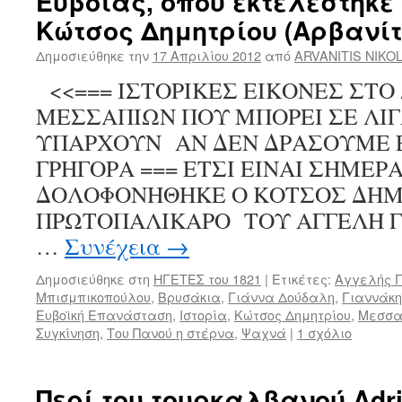
Ευβοίας, όπου εκτελέστηκε
Κώτσος Δημητρίου (Αρβανίτ
Δημοσιεύθηκε την
17 Απριλίου 2012
από
ARVANITIS NIKO
<<=== ΙΣΤΟΡΙΚΕΣ ΕΙΚΟΝΕΣ ΣΤΟ
ΜΕΣΣΑΠΙΩΝ ΠΟΥ ΜΠΟΡΕΙ ΣΕ ΛΙΓ
ΥΠΑΡΧΟΥΝ ΑΝ ΔΕΝ ΔΡΑΣΟΥΜΕ Ε
ΓΡΗΓΟΡΑ === ΕΤΣΙ ΕΙΝΑΙ ΣΗΜΕΡ
ΔΟΛΟΦΟΝΗΘΗΚΕ Ο ΚΟΤΣΟΣ ΔΗΜ
ΠΡΩΤΟΠΑΛΙΚΑΡΟ ΤΟΥ ΑΓΓΕΛΗ ΓΟΒ
…
Συνέχεια
→
Δημοσιεύθηκε στη
ΗΓΕΤΕΣ του 1821
|
Ετικέτες:
Αγγελής Γ
Μπισμπικοπούλου
,
Βρυσάκια
,
Γιάννα Δούδαλη
,
Γιαννάκη
Ευβοϊκή Επανάσταση
,
Ιστορία
,
Κώτσος Δημητρίου
,
Μεσσα
Συγκίνηση
,
Του Πανού η στέρνα
,
Ψαχνά
|
1 σχόλιο
Περί του τουρκαλβανού Adri