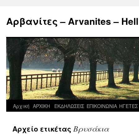
Μετάβαση
σε
Αρβανίτες – Arvanites – Hell
περιεχόμενο
Αρχική
ΑΡΧΙΚΗ
ΕΚΔΗΛΩΣΕΙΣ
ΕΠΙΚΟΙΝΩΝΙΑ
ΗΓΕΤΕΣ
Βρυσάκια
Αρχείο ετικέτας