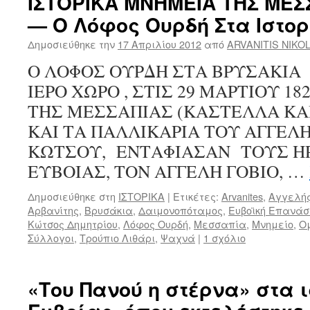
ΙΣΤΟΡΙΚΑ ΜΝΗΜΕΙΑ ΤΗΣ ΜΕΣ
— Ο Λόφος Ουρδή Στα Ιστο
Δημοσιεύθηκε την
17 Απριλίου 2012
από
ARVANITIS NIKO
Ο ΛΟΦΟΣ ΟΥΡΔΗ ΣΤΑ ΒΡΥΣΑΚΙ
ΙΕΡΟ ΧΩΡΟ , ΣΤΙΣ 29 ΜΑΡΤΙΟΥ 18
ΤΗΣ ΜΕΣΣΑΠΙΑΣ (ΚΑΣΤΕΛΛΑ ΚΑ
ΚΑΙ ΤΑ ΠΑΛΛΙΚΑΡΙΑ ΤΟΥ ΑΓΓΕΛΗ
ΚΩΤΣΟΥ, ΕΝΤΑΦΙΑΣΑΝ ΤΟΥΣ Η
ΕΥΒΟΙΑΣ, ΤΟΝ ΑΓΓΕΛΗ ΓΟΒΙΟ, …
Δημοσιεύθηκε στη
ΙΣΤΟΡΙΚΑ
|
Ετικέτες:
Arvanites
,
Αγγελής
Αρβανίτης
,
Βρυσάκια
,
Δαιμονοπόταμος
,
Ευβοϊκή Επανάσ
Κώτσος Δημητρίου
,
Λόφος Ουρδή
,
Μεσσαπία
,
Μνημείο
,
Ο
Σύλλογοι
,
Τρούπιο Λιθάρι
,
Ψαχνά
|
1 σχόλιο
«Του Πανού η στέρνα» στα 