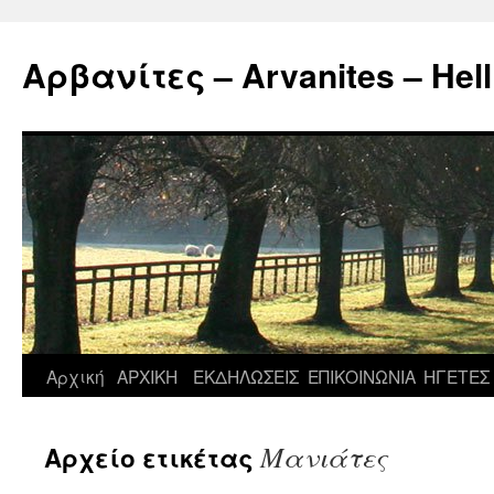
Μετάβαση
σε
Αρβανίτες – Arvanites – Hell
περιεχόμενο
Αρχική
ΑΡΧΙΚΗ
ΕΚΔΗΛΩΣΕΙΣ
ΕΠΙΚΟΙΝΩΝΙΑ
ΗΓΕΤΕΣ
Μανιάτες
Αρχείο ετικέτας