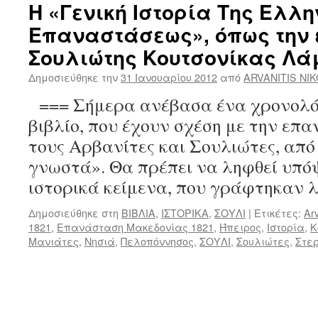
Η «Γενική Ιστορία Της Ελλη
Επαναστάσεως», όπως την 
Σουλιώτης Κουτσονίκας Λά
Δημοσιεύθηκε την
31 Ιανουαρίου 2012
από
ARVANITIS NI
=== Σήμερα ανέβασα ένα χρονολόγ
βιβλίο, που έχουν σχέση με την επα
τους Αρβανίτες και Σουλιώτες, από
γνωστά». Θα πρέπει να ληφθεί υπόψ
ιστορικά κείμενα, που γράφτηκαν 
Δημοσιεύθηκε στη
ΒΙΒΛΙΑ
,
ΙΣΤΟΡΙΚΑ
,
ΣΟΥΛΙ
|
Ετικέτες:
Arv
1821
,
Επανάσταση Μακεδονίας 1821
,
Ήπειρος
,
Ιστορία
,
Κ
Μανιάτες
,
Νησιά
,
Πελοπόννησος
,
ΣΟΥΛΙ
,
Σουλιώτες
,
Στε