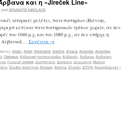
Άρβανα και η «Jireček Line»
από
ARVANITIS NIKOLAOS
ικές ιστορικές μελέτες, πανεπιστημίων (Βιέννης,
γκρεμπ κλπ) και πανεπιστημιακών τρίτων χωρών, αν δεν
ές του 1040 μ.χ. και του 1080 μ.χ., αν δεν υπήρχε η
η Αλβανική …
Συνέχεια
→
ικέτες:
Arbën
,
Arbër
,
Arbëreshë
,
Arbëria
,
Arvana
,
Arvanitai
,
Arvanites
,
ci
,
Odessus
,
Αλβανική προπαγάνδα
,
Αλβανός
,
Άρβανα
,
Άρβανον
,
ρνα
,
Γραμμή Jireček
,
Δεσποτάτο
,
Δουκάτο
,
Δυρράχιο
,
Μαύρη
πάτο
,
Σέρβος βασιλιάς Dousan
,
Σκόπια
,
Σλαύοι
,
ΣΟΥΛΙ
,
Φαιουδάρχες
|