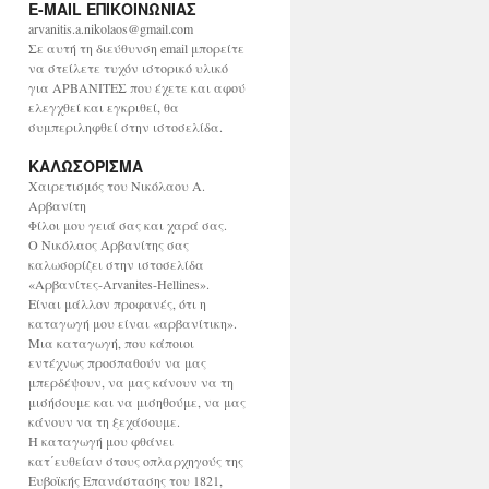
E-MAIL ΕΠΙΚΟΙΝΩΝΙΑΣ
χ
ε
arvanitis.a.nikolaos@gmail.com
ί
Σε αυτή τη διεύθυνση email μπορείτε
ο
να στείλετε τυχόν ιστορικό υλικό
για ΑΡΒΑΝΙΤΕΣ που έχετε και αφού
ελεγχθεί και εγκριθεί, θα
συμπεριληφθεί στην ιστοσελίδα.
ΚΑΛΩΣΟΡΙΣΜΑ
Χαιρετισμός του Νικόλαου Α.
Αρβανίτη
Φίλοι μου γειά σας και χαρά σας.
Ο Νικόλαος Αρβανίτης σας
καλωσορίζει στην ιστοσελίδα
«Αρβανίτες-Arvanites-Hellines».
Είναι μάλλον προφανές, ότι η
καταγωγή μου είναι «αρβανίτικη».
Μια καταγωγή, που κάποιοι
εντέχνως προσπαθούν να μας
μπερδέψουν, να μας κάνουν να τη
μισήσουμε και να μισηθούμε, να μας
κάνουν να τη ξεχάσουμε.
Η καταγωγή μου φθάνει
κατ΄ευθείαν στους οπλαρχηγούς της
Ευβοϊκής Επανάστασης του 1821,