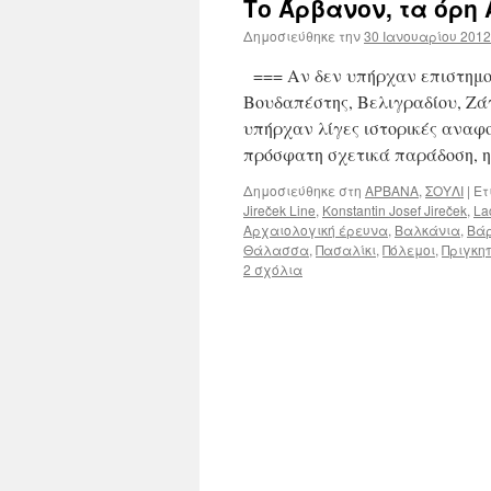
Το Άρβανον, τα όρη 
Δημοσιεύθηκε την
30 Ιανουαρίου 2012
=== Αν δεν υπήρχαν επιστημον
Βουδαπέστης, Βελιγραδίου, Ζά
υπήρχαν λίγες ιστορικές αναφορ
πρόσφατη σχετικά παράδοση, 
Δημοσιεύθηκε στη
ΑΡΒΑΝΑ
,
ΣΟΥΛΙ
|
Ετ
Jireček Line
,
Konstantin Josef Jireček
,
La
Αρχαιολογική έρευνα
,
Βαλκάνια
,
Βά
Θάλασσα
,
Πασαλίκι
,
Πόλεμοι
,
Πριγκη
2 σχόλια