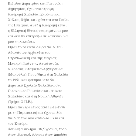
Κώτσου Δημητρίου και Γιαννάκη
Δημητρίου, έχει ανάστροφη
διαδρομή Χαλκίδα, Στρόπωνες,
Χάλια, Θήβα, και χάνεται στο Σούλι
της Ηπείρου. Αυτή η διαδρομή είναι
η Ελληνική Εθνική υπερηφάνεια μου
και δεν θα επιτρέψω σε κανέναν να
μου τη λεκιάσει.
Είμαι το 3ο κατά σειρά παιδί του
Αθανάσιου Αρβανίτη του
Στροπωνιάτη και της Μαρίας
Μπακρή: Ιωάννης, Αναστασία,
Νικόλαος, Σταματία-Αργυρούλα
(Ματούλα). Γεννήθηκα στη Χαλκίδα
το 1951, και φοίτησα: στο 5ο
Δημοτικό Σχολείο Χαλκίδας, στο
Οικονομικό Γυμνάσιο και Λύκειο
Χαλκίδας και στη Νομική Αθηνών
(Τμήμα Ο.Π.Ε.).
Είμαι παντρεμένος από 12-12-1976
με τη Παρασκευή και έχουμε δύο
παιδιά: τον Αθανάσιο-Αιμίλιο και
τον Σταύρο.
Δούλεψα σκληρά, 36,5 χρόνια, τόσο
στον ιδιωτικό, όσο και στον Δημόσιο