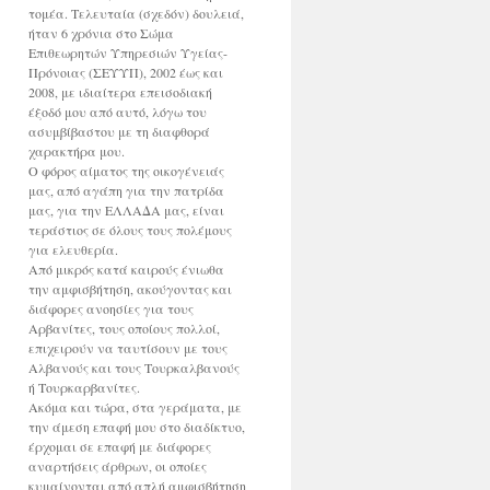
τομέα. Τελευταία (σχεδόν) δουλειά,
ήταν 6 χρόνια στο Σώμα
Επιθεωρητών Υπηρεσιών Υγείας-
Πρόνοιας (ΣΕΥΥΠ), 2002 έως και
2008, με ιδιαίτερα επεισοδιακή
έξοδό μου από αυτό, λόγω του
ασυμβίβαστου με τη διαφθορά
χαρακτήρα μου.
Ο φόρος αίματος της οικογένειάς
μας, από αγάπη για την πατρίδα
μας, για την ΕΛΛΑΔΑ μας, είναι
τεράστιος σε όλους τους πολέμους
για ελευθερία.
Από μικρός κατά καιρούς ένιωθα
την αμφισβήτηση, ακούγοντας και
διάφορες ανοησίες για τους
Αρβανίτες, τους οποίους πολλοί,
επιχειρούν να ταυτίσουν με τους
Αλβανούς και τους Τουρκαλβανούς
ή Τουρκαρβανίτες.
Ακόμα και τώρα, στα γεράματα, με
την άμεση επαφή μου στο διαδίκτυο,
έρχομαι σε επαφή με διάφορες
αναρτήσεις άρθρων, οι οποίες
κυμαίνονται από απλή αμφισβήτηση