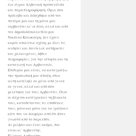
έως άγρια Αλβανική προπαγάνδα
και παραπληροφόρηση. Όμως όσα
πρόλαβα και διδάχθηκα από τον
πατέρα μου και τη μάνα μου
(αρβανίτες κι’ οι δύο), αλλά και από
τον δημοδιδάσκαλο θείο μου
Νικόλαο Κολοκούρη, δεν έχουν
καμία απολύτως σχέση, με όλες τις
ανόητες και παντελώς αστήρικτες
και χαλκευμένες, δήθεν
πληροφορίες, για την ιστορία και τη
καταγωγή των Αρβανιτών.
Επιθυμία μου είναι, να καταγράψω
την προσωπική μου άποψη, όπως
αυτή κατέληξε σε μένα από γενιά
σε γενιά, αλλά και από όσα
μελέτησα για τους Αρβανίτες. Όλοι
οι άσχετοι κατέγραψαν τη βλακεία
τους, καταθέτοντας τις υποθέσεις
τους, μόνο και μόνο για να γράψουν
κάτι που να διαφέρει από ότι ήταν
γνωστό από το παρελθόν.
Ας μιλήσει και ένας ακόμα, που
είναι κι’ Αρβανίτης.
Έλληνας Αρβανίτης.