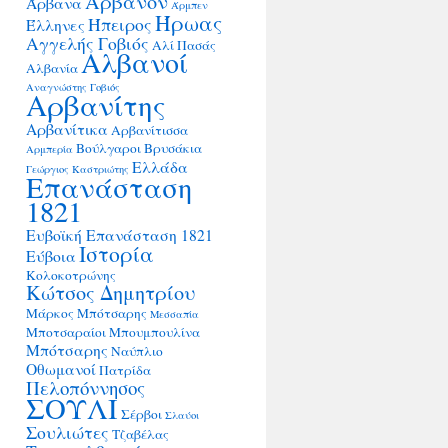
Άρβανον
Άρβανα
Άρμπεν
Ήρωας
Ήπειρος
Έλληνες
Αγγελής Γοβιός
Αλί Πασάς
Αλβανοί
Αλβανία
Αναγνώστης Γοβιός
Αρβανίτης
Αρβανίτικα
Αρβανίτισσα
Βούλγαροι
Βρυσάκια
Αρμπερία
Ελλάδα
Γεώργιος Καστριώτης
Επανάσταση
1821
Ευβοϊκή Επανάσταση 1821
Ιστορία
Εύβοια
Κολοκοτρώνης
Κώτσος Δημητρίου
Μάρκος Μπότσαρης
Μεσσαπία
Μποτσαραίοι
Μπουμπουλίνα
Μπότσαρης
Ναύπλιο
Οθωμανοί
Πατρίδα
Πελοπόννησος
ΣΟΥΛΙ
Σέρβοι
Σλαύοι
Σουλιώτες
Τζαβέλας