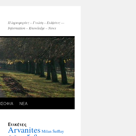
Πληροφορίες – Γνώση – Ειδήσεις —
Information – Knowledge – News
ΟΣΟΦΙΑ
ΝΕΑ
Ετικέτες
Arvanites
Milan Šufflay