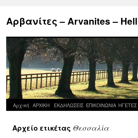
Μετάβαση
σε
Αρβανίτες – Arvanites – Hell
περιεχόμενο
Αρχική
ΑΡΧΙΚΗ
ΕΚΔΗΛΩΣΕΙΣ
ΕΠΙΚΟΙΝΩΝΙΑ
ΗΓΕΤΕΣ
Θεσσαλία
Αρχείο ετικέτας