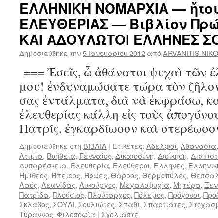
ΕΛΛΗΝΙΚΗ ΝΟΜΑΡΧΙΑ — ἤτοι
ΕΛΕΥΘΕΡΙΑΣ — Βιβλίον Πρ
ΚΑΙ ΑΔΟΥΛΩΤΟΙ ΕΛΛΗΝΕΣ Σ
Δημοσιεύθηκε την
5 Ιανουαρίου 2012
από
ARVANITIS NIK
=== Ἐσεῖς, ὦ ἀθάνατοι ψυχαὶ τῶν 
μου! ἐνδυναμώσατε τώρα τὸν ζῆλον
σας ἐντάλματα, διὰ νὰ ἐκφράσω, κα
ἐλευθερίας κάλλη εἰς τοὺς ἀπογόνου
Πατρίς, ἐγκαρδίωσον καὶ στερέωσ
Δημοσιεύθηκε στη
ΒΙΒΛΙΑ
|
Ετικέτες:
Αδελφοί
,
Αθανασία
Ατιμία
,
Βοήθεια
,
Γενναίος
,
Δικαιοσύνη
,
Διοίκηση
,
Δισπιστ
Δυσαρέσκεια
,
Ελευθερία
,
Ελεύθεροι
,
Έλληνες
,
Ελληνικ
Ημίθεος
,
Ήπειρος
,
Ήρωες
,
Θάρρος
,
Θερμοπύλες
,
Θεσσα
Λαός
,
Λεωνίδας
,
Λυκούργος
,
Μεγαλοψυχία
,
Μητέρα
,
Ξε
Πατρίδα
,
Πλούσιος
,
Πλούταρχος
,
Πόλεμος
,
Πρόγονοι
,
Προ
Σκλάβος
,
ΣΟΥΛΙ
,
Σουλιώτες
,
Σπαθί
,
Σπαρτιάτες
,
Στοχασ
Τύραννος
,
Φιλοσοφία
|
Σχολιάστε