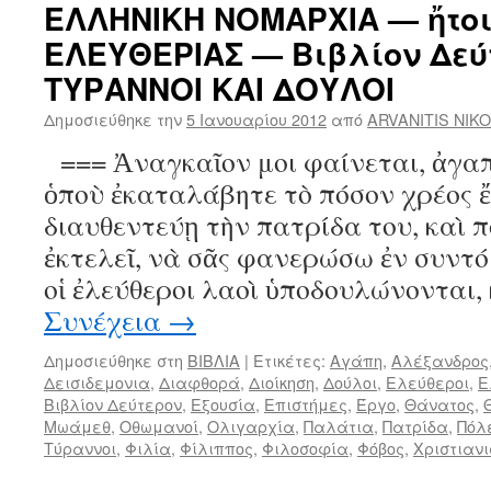
ΕΛΛΗΝΙΚΗ ΝΟΜΑΡΧΙΑ — ἤτοι
ΕΛΕΥΘΕΡΙΑΣ — Βιβλίον Δεύ
ΤΥΡΑΝΝΟΙ ΚΑΙ ΔΟΥΛΟΙ
Δημοσιεύθηκε την
5 Ιανουαρίου 2012
από
ARVANITIS NIK
=== Ἀναγκαῖον μοι φαίνεται, ἀγαπ
ὁποὺ ἐκαταλάβητε τὸ πόσον χρέος ἔ
διαυθεντεύῃ τὴν πατρίδα του, καὶ 
ἐκτελεῖ, νὰ σᾶς φανερώσω ἐν συντό
οἱ ἐλεύθεροι λαοὶ ὑποδουλώνονται,
Συνέχεια
→
Δημοσιεύθηκε στη
ΒΙΒΛΙΑ
|
Ετικέτες:
Αγάπη
,
Αλέξανδρος
Δεισιδεμονια
,
Διαφθορά
,
Διοίκηση
,
Δούλοι
,
Ελεύθεροι
,
Ε
Βιβλίον Δεύτερον
,
Εξουσία
,
Επιστήμες
,
Έργο
,
Θάνατος
,
Μωάμεθ
,
Οθωμανοί
,
Ολιγαρχία
,
Παλάτια
,
Πατρίδα
,
Πόλ
Τύραννοι
,
Φιλία
,
Φίλιππος
,
Φιλοσοφία
,
Φόβος
,
Χριστιαν