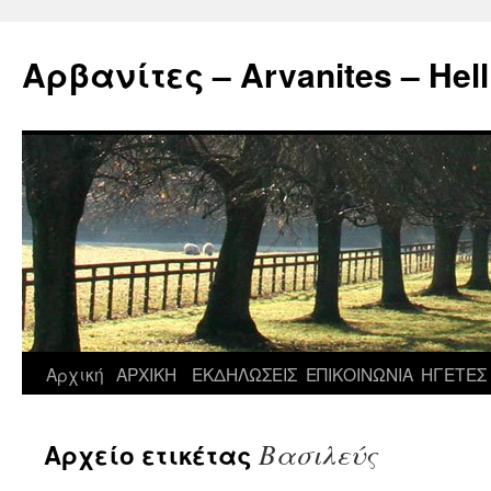
Μετάβαση
σε
Αρβανίτες – Arvanites – Hell
περιεχόμενο
Αρχική
ΑΡΧΙΚΗ
ΕΚΔΗΛΩΣΕΙΣ
ΕΠΙΚΟΙΝΩΝΙΑ
ΗΓΕΤΕΣ
Βασιλεύς
Αρχείο ετικέτας