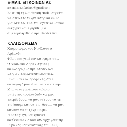
E-MAIL ΕΠΙΚΟΙΝΩΝΙΑΣ
χ
ε
arvanitis.a.nikolaos@gmail.com
ί
Σε αυτή τη διεύθυνση email μπορείτε
ο
να στείλετε τυχόν ιστορικό υλικό
για ΑΡΒΑΝΙΤΕΣ που έχετε και αφού
ελεγχθεί και εγκριθεί, θα
συμπεριληφθεί στην ιστοσελίδα.
ΚΑΛΩΣΟΡΙΣΜΑ
Χαιρετισμός του Νικόλαου Α.
Αρβανίτη
Φίλοι μου γειά σας και χαρά σας.
Ο Νικόλαος Αρβανίτης σας
καλωσορίζει στην ιστοσελίδα
«Αρβανίτες-Arvanites-Hellines».
Είναι μάλλον προφανές, ότι η
καταγωγή μου είναι «αρβανίτικη».
Μια καταγωγή, που κάποιοι
εντέχνως προσπαθούν να μας
μπερδέψουν, να μας κάνουν να τη
μισήσουμε και να μισηθούμε, να μας
κάνουν να τη ξεχάσουμε.
Η καταγωγή μου φθάνει
κατ΄ευθείαν στους οπλαρχηγούς της
Ευβοϊκής Επανάστασης του 1821,