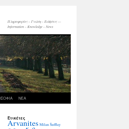
Πληροφορίες – Γνώση – Ειδήσεις —
Information – Knowledge – News
ΟΣΟΦΙΑ
ΝΕΑ
Ετικέτες
Arvanites
Milan Šufflay