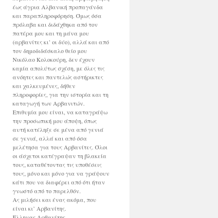
έως άγρια Αλβανική προπαγάνδα
και παραπληροφόρηση. Όμως όσα
πρόλαβα και διδάχθηκα από τον
πατέρα μου και τη μάνα μου
(αρβανίτες κι’ οι δύο), αλλά και από
τον δημοδιδάσκαλο θείο μου
Νικόλαο Κολοκούρη, δεν έχουν
καμία απολύτως σχέση, με όλες τις
ανόητες και παντελώς αστήρικτες
και χαλκευμένες, δήθεν
πληροφορίες, για την ιστορία και τη
καταγωγή των Αρβανιτών.
Επιθυμία μου είναι, να καταγράψω
την προσωπική μου άποψη, όπως
αυτή κατέληξε σε μένα από γενιά
σε γενιά, αλλά και από όσα
μελέτησα για τους Αρβανίτες. Όλοι
οι άσχετοι κατέγραψαν τη βλακεία
τους, καταθέτοντας τις υποθέσεις
τους, μόνο και μόνο για να γράψουν
κάτι που να διαφέρει από ότι ήταν
γνωστό από το παρελθόν.
Ας μιλήσει και ένας ακόμα, που
είναι κι’ Αρβανίτης.
Έλληνας Αρβανίτης.