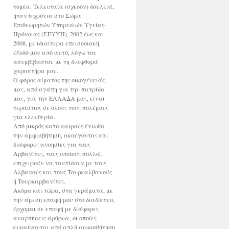
τομέα. Τελευταία (σχεδόν) δουλειά,
ήταν 6 χρόνια στο Σώμα
Επιθεωρητών Υπηρεσιών Υγείας-
Πρόνοιας (ΣΕΥΥΠ), 2002 έως και
2008, με ιδιαίτερα επεισοδιακή
έξοδό μου από αυτό, λόγω του
ασυμβίβαστου με τη διαφθορά
χαρακτήρα μου.
Ο φόρος αίματος της οικογένειάς
μας, από αγάπη για την πατρίδα
μας, για την ΕΛΛΑΔΑ μας, είναι
τεράστιος σε όλους τους πολέμους
για ελευθερία.
Από μικρός κατά καιρούς ένιωθα
την αμφισβήτηση, ακούγοντας και
διάφορες ανοησίες για τους
Αρβανίτες, τους οποίους πολλοί,
επιχειρούν να ταυτίσουν με τους
Αλβανούς και τους Τουρκαλβανούς
ή Τουρκαρβανίτες.
Ακόμα και τώρα, στα γεράματα, με
την άμεση επαφή μου στο διαδίκτυο,
έρχομαι σε επαφή με διάφορες
αναρτήσεις άρθρων, οι οποίες
κυμαίνονται από απλή αμφισβήτηση