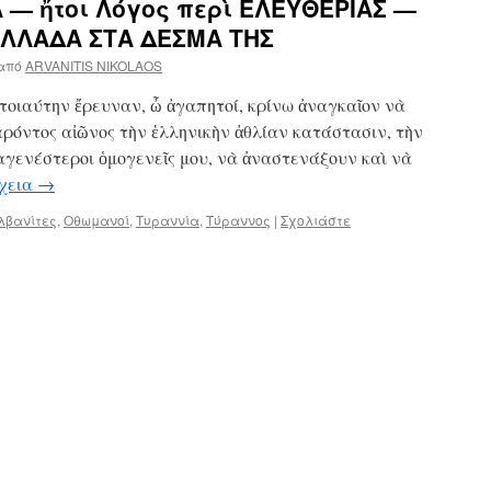
 — ἤτοι Λόγος περὶ ΕΛΕΥΘΕΡΙΑΣ —
 ΕΛΛΑΔΑ ΣΤΑ ΔΕΣΜΑ ΤΗΣ
από
ARVANITIS NIKOLAOS
τοιαύτην ἔρευναν, ὦ ἀγαπητοί, κρίνω ἀναγκαῖον νὰ
αρόντος αἰῶνος τὴν ἑλληνικὴν ἀθλίαν κατάστασιν, τὴν
αγενέστεροι ὁμογενεῖς μου, νὰ ἀναστενάξουν καὶ νὰ
χεια
→
λβανίτες
,
Οθωμανοί
,
Τυραννία
,
Τύραννος
|
Σχολιάστε