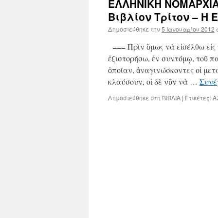
ΕΛΛΗΝΙΚΗ ΝΟΜΑΡΧΙΑ
Βιβλίον Τρίτον – Η
Δημοσιεύθηκε την
5 Ιανουαρίου 2012
=== Πρὶν ὅμως νὰ εἰσέλθω εἰς 
ἐξιστορήσω, ἐν συντόμῳ, τοῦ π
ὁποίαν, ἀναγινώσκοντες οἱ μετ
κλαύσουν, οἱ δὲ νῦν νὰ …
Συνέ
Δημοσιεύθηκε στη
ΒΙΒΛΙΑ
|
Ετικέτες:
Α