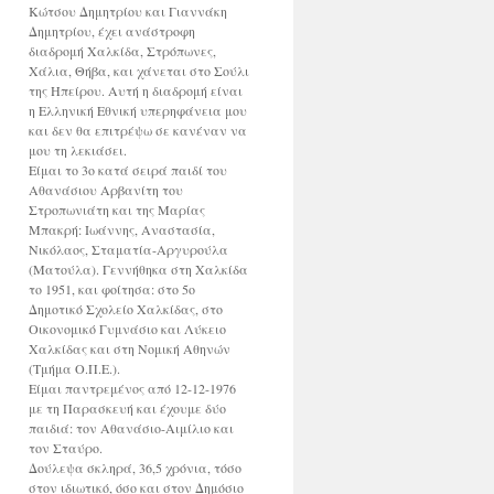
Κώτσου Δημητρίου και Γιαννάκη
Δημητρίου, έχει ανάστροφη
διαδρομή Χαλκίδα, Στρόπωνες,
Χάλια, Θήβα, και χάνεται στο Σούλι
της Ηπείρου. Αυτή η διαδρομή είναι
η Ελληνική Εθνική υπερηφάνεια μου
και δεν θα επιτρέψω σε κανέναν να
μου τη λεκιάσει.
Είμαι το 3ο κατά σειρά παιδί του
Αθανάσιου Αρβανίτη του
Στροπωνιάτη και της Μαρίας
Μπακρή: Ιωάννης, Αναστασία,
Νικόλαος, Σταματία-Αργυρούλα
(Ματούλα). Γεννήθηκα στη Χαλκίδα
το 1951, και φοίτησα: στο 5ο
Δημοτικό Σχολείο Χαλκίδας, στο
Οικονομικό Γυμνάσιο και Λύκειο
Χαλκίδας και στη Νομική Αθηνών
(Τμήμα Ο.Π.Ε.).
Είμαι παντρεμένος από 12-12-1976
με τη Παρασκευή και έχουμε δύο
παιδιά: τον Αθανάσιο-Αιμίλιο και
τον Σταύρο.
Δούλεψα σκληρά, 36,5 χρόνια, τόσο
στον ιδιωτικό, όσο και στον Δημόσιο