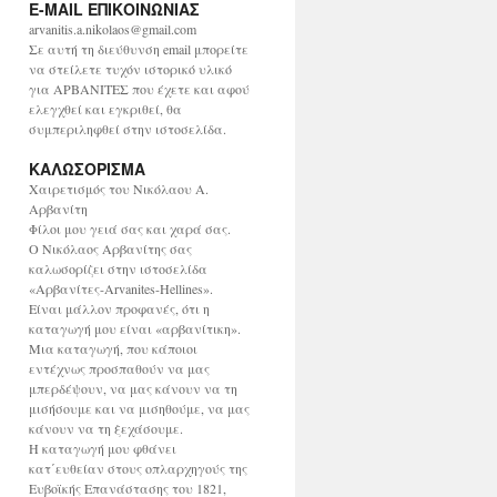
E-MAIL ΕΠΙΚΟΙΝΩΝΙΑΣ
χ
ε
arvanitis.a.nikolaos@gmail.com
ί
Σε αυτή τη διεύθυνση email μπορείτε
ο
να στείλετε τυχόν ιστορικό υλικό
για ΑΡΒΑΝΙΤΕΣ που έχετε και αφού
ελεγχθεί και εγκριθεί, θα
συμπεριληφθεί στην ιστοσελίδα.
ΚΑΛΩΣΟΡΙΣΜΑ
Χαιρετισμός του Νικόλαου Α.
Αρβανίτη
Φίλοι μου γειά σας και χαρά σας.
Ο Νικόλαος Αρβανίτης σας
καλωσορίζει στην ιστοσελίδα
«Αρβανίτες-Arvanites-Hellines».
Είναι μάλλον προφανές, ότι η
καταγωγή μου είναι «αρβανίτικη».
Μια καταγωγή, που κάποιοι
εντέχνως προσπαθούν να μας
μπερδέψουν, να μας κάνουν να τη
μισήσουμε και να μισηθούμε, να μας
κάνουν να τη ξεχάσουμε.
Η καταγωγή μου φθάνει
κατ΄ευθείαν στους οπλαρχηγούς της
Ευβοϊκής Επανάστασης του 1821,