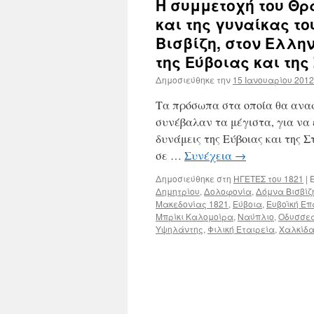
Η συμμετοχή του Θρ
και της γυναίκας τ
Βισβίζη, στον Ελλη
της Εύβοιας και τη
Δημοσιεύθηκε την
15 Ιανουαρίου 2012
Τα πρόσωπα στα οποία θα αναφ
συνέβαλαν τα μέγιστα, για να 
δυνάμεις της Εύβοιας και της 
σε …
Συνέχεια
→
Δημοσιεύθηκε στη
ΗΓΕΤΕΣ του 1821
|
Ε
Δημητρίου
,
Δολοφονία
,
Δόμνα Βισβίζ
Μακεδονίας 1821
,
Εύβοια
,
Ευβοϊκή Ε
Μπρίκι Καλομοίρα
,
Ναύπλιο
,
Οδυσσεα
Υψηλάντης
,
Φιλική Εταιρεία
,
Χαλκίδ