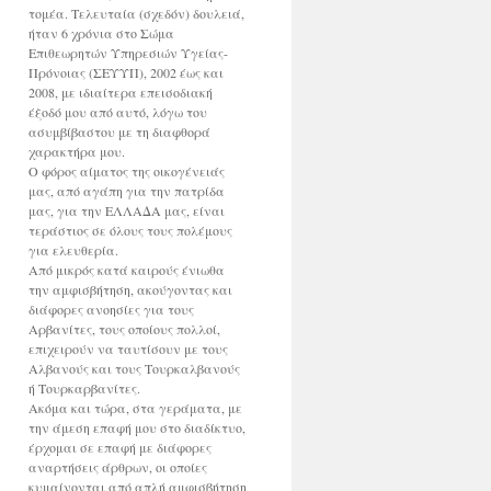
τομέα. Τελευταία (σχεδόν) δουλειά,
ήταν 6 χρόνια στο Σώμα
Επιθεωρητών Υπηρεσιών Υγείας-
Πρόνοιας (ΣΕΥΥΠ), 2002 έως και
2008, με ιδιαίτερα επεισοδιακή
έξοδό μου από αυτό, λόγω του
ασυμβίβαστου με τη διαφθορά
χαρακτήρα μου.
Ο φόρος αίματος της οικογένειάς
μας, από αγάπη για την πατρίδα
μας, για την ΕΛΛΑΔΑ μας, είναι
τεράστιος σε όλους τους πολέμους
για ελευθερία.
Από μικρός κατά καιρούς ένιωθα
την αμφισβήτηση, ακούγοντας και
διάφορες ανοησίες για τους
Αρβανίτες, τους οποίους πολλοί,
επιχειρούν να ταυτίσουν με τους
Αλβανούς και τους Τουρκαλβανούς
ή Τουρκαρβανίτες.
Ακόμα και τώρα, στα γεράματα, με
την άμεση επαφή μου στο διαδίκτυο,
έρχομαι σε επαφή με διάφορες
αναρτήσεις άρθρων, οι οποίες
κυμαίνονται από απλή αμφισβήτηση