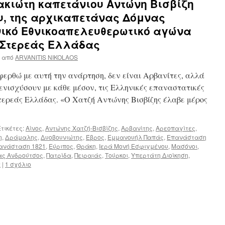
ακιώτη καπετάνιου Αντώνη Βισβίζη
ου, της αρχικαπετάνας Δόμνας
νικό Εθνικοαπελευθερωτικό αγώνα
ς Στερεάς Ελλάδας
από
ARVANITIS NIKOLAOS
ερθώ με αυτή την ανάρτηση, δεν είναι Αρβανίτες, αλλά
ενισχύσουν με κάθε μέσον, τις Ελληνικές επαναστατικές
Στερεάς Ελλάδας. «Ο Χατζή Αντώνης Βισβίζης έλαβε μέρος
τικέτες:
Αίνος
,
Αντώνης Χατζή-Βισβίζης
,
Αρβανίτης
,
Αρεοπαγίτες
,
η
,
Δράμαλης
,
Δυοβουνιώτης
,
Έβρος
,
Εμμανουήλ Παπάς
,
Επανάσταση
πανάσταση 1821
,
Εύριπος
,
Θράκη
,
Ιερά Μονή Εσφιγμένου
,
Μασόνοι
,
ς Ανδρούτσος
,
Πατρίδα
,
Πειραιάς
,
Τούρκοι
,
Υπερτάτη Διοίκηση
,
α
|
1 σχόλιο