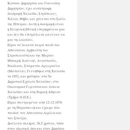
Κώτσου Δημητρίου και Γιαννάκη
Δημητρίου, έχει ανάστροφη
διαδρομή Χαλκίδα, Στρόπωνες,
Χάλια, Θήβα, και χάνεται στο Σούλι
της Ηπείρου. Αυτή η διαδρομή είναι
η Ελληνική Εθνική υπερηφάνεια μου
και δεν θα επιτρέψω σε κανέναν να
μου τη λεκιάσει.
Είμαι το 3ο κατά σειρά παιδί του
Αθανάσιου Αρβανίτη του
Στροπωνιάτη και της Μαρίας
Μπακρή: Ιωάννης, Αναστασία,
Νικόλαος, Σταματία-Αργυρούλα
(Ματούλα). Γεννήθηκα στη Χαλκίδα
το 1951, και φοίτησα: στο 5ο
Δημοτικό Σχολείο Χαλκίδας, στο
Οικονομικό Γυμνάσιο και Λύκειο
Χαλκίδας και στη Νομική Αθηνών
(Τμήμα Ο.Π.Ε.).
Είμαι παντρεμένος από 12-12-1976
με τη Παρασκευή και έχουμε δύο
παιδιά: τον Αθανάσιο-Αιμίλιο και
τον Σταύρο.
Δούλεψα σκληρά, 36,5 χρόνια, τόσο
στον ιδιωτικό, όσο και στον Δημόσιο