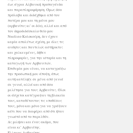
έως άγρια Αλβανική προπαγάνδα
και παραπληροφόρηση. Όμως όσα
πρόλαβα και διδάχθηκα από τον
πατέρα μου και τη μάνα μου
(αρβανίτες κι’ οι δύο), αλλά και από
τον δημοδιδάσκαλο θείο μου
Νικόλαο Κολοκούρη, δεν έχουν
καμία απολύτως σχέση, με όλες τις
ανόητες και παντελώς αστήρικτες
και χαλκευμένες, δήθεν
πληροφορίες, για την ιστορία και τη
καταγωγή των Αρβανιτών.
Επιθυμία μου είναι, να καταγράψω
την προσωπική μου άποψη, όπως
αυτή κατέληξε σε μένα από γενιά
σε γενιά, αλλά και από όσα
μελέτησα για τους Αρβανίτες. Όλοι
οι άσχετοι κατέγραψαν τη βλακεία
τους, καταθέτοντας τις υποθέσεις
τους, μόνο και μόνο για να γράψουν
κάτι που να διαφέρει από ότι ήταν
γνωστό από το παρελθόν.
Ας μιλήσει και ένας ακόμα, που
είναι κι’ Αρβανίτης.
Έλληνας Αρβανίτης.