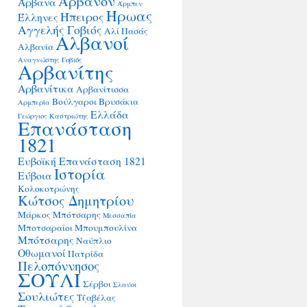
Άρβανον
Άρβανα
Άρμπεν
Ήρωας
Ήπειρος
Έλληνες
Αγγελής Γοβιός
Αλί Πασάς
Αλβανοί
Αλβανία
Αναγνώστης Γοβιός
Αρβανίτης
Αρβανίτικα
Αρβανίτισσα
Βούλγαροι
Βρυσάκια
Αρμπερία
Ελλάδα
Γεώργιος Καστριώτης
Επανάσταση
1821
Ευβοϊκή Επανάσταση 1821
Ιστορία
Εύβοια
Κολοκοτρώνης
Κώτσος Δημητρίου
Μάρκος Μπότσαρης
Μεσσαπία
Μποτσαραίοι
Μπουμπουλίνα
Μπότσαρης
Ναύπλιο
Οθωμανοί
Πατρίδα
Πελοπόννησος
ΣΟΥΛΙ
Σέρβοι
Σλαύοι
Σουλιώτες
Τζαβέλας