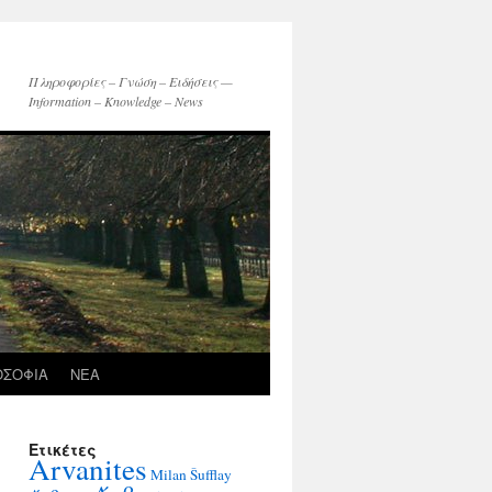
Πληροφορίες – Γνώση – Ειδήσεις —
Information – Knowledge – News
ΟΣΟΦΙΑ
ΝΕΑ
Ετικέτες
Arvanites
Milan Šufflay