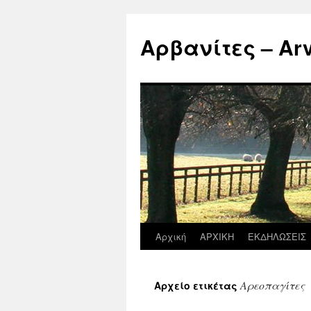
Μετάβαση
σε
Αρβανίτες – Arva
περιεχόμενο
Αρχική
ΑΡΧΙΚΗ
ΕΚΔΗΛΩΣΕΙΣ
Αρεοπαγίτες
Αρχείο ετικέτας