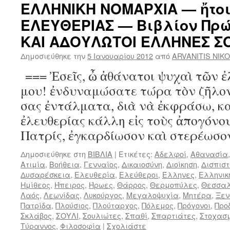
ΕΛΛΗΝΙΚΗ ΝΟΜΑΡΧΙΑ — ἤτοι
ΕΛΕΥΘΕΡΙΑΣ — Βιβλίον Πρ
ΚΑΙ ΑΔΟΥΛΩΤΟΙ ΕΛΛΗΝΕΣ Σ
Δημοσιεύθηκε την
5 Ιανουαρίου 2012
από
ARVANITIS NIK
=== Ἐσεῖς, ὦ ἀθάνατοι ψυχαὶ τῶν 
μου! ἐνδυναμώσατε τώρα τὸν ζῆλον
σας ἐντάλματα, διὰ νὰ ἐκφράσω, κα
ἐλευθερίας κάλλη εἰς τοὺς ἀπογόνου
Πατρίς, ἐγκαρδίωσον καὶ στερέωσ
Δημοσιεύθηκε στη
ΒΙΒΛΙΑ
|
Ετικέτες:
Αδελφοί
,
Αθανασία
Ατιμία
,
Βοήθεια
,
Γενναίος
,
Δικαιοσύνη
,
Διοίκηση
,
Δισπιστ
Δυσαρέσκεια
,
Ελευθερία
,
Ελεύθεροι
,
Έλληνες
,
Ελληνικ
Ημίθεος
,
Ήπειρος
,
Ήρωες
,
Θάρρος
,
Θερμοπύλες
,
Θεσσα
Λαός
,
Λεωνίδας
,
Λυκούργος
,
Μεγαλοψυχία
,
Μητέρα
,
Ξε
Πατρίδα
,
Πλούσιος
,
Πλούταρχος
,
Πόλεμος
,
Πρόγονοι
,
Προ
Σκλάβος
,
ΣΟΥΛΙ
,
Σουλιώτες
,
Σπαθί
,
Σπαρτιάτες
,
Στοχασ
Τύραννος
,
Φιλοσοφία
|
Σχολιάστε