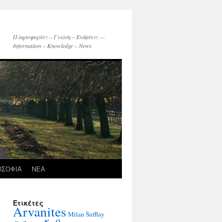
Πληροφορίες – Γνώση – Ειδήσεις —
Information – Knowledge – News
ΟΣΟΦΙΑ
ΝΕΑ
Ετικέτες
Arvanites
Milan Šufflay