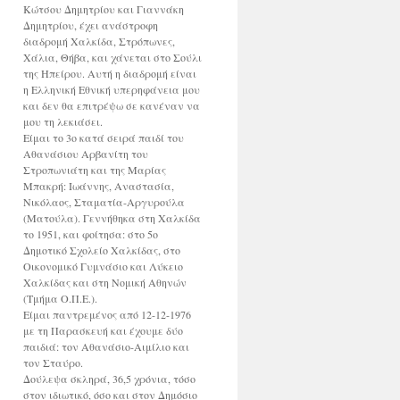
Κώτσου Δημητρίου και Γιαννάκη
Δημητρίου, έχει ανάστροφη
διαδρομή Χαλκίδα, Στρόπωνες,
Χάλια, Θήβα, και χάνεται στο Σούλι
της Ηπείρου. Αυτή η διαδρομή είναι
η Ελληνική Εθνική υπερηφάνεια μου
και δεν θα επιτρέψω σε κανέναν να
μου τη λεκιάσει.
Είμαι το 3ο κατά σειρά παιδί του
Αθανάσιου Αρβανίτη του
Στροπωνιάτη και της Μαρίας
Μπακρή: Ιωάννης, Αναστασία,
Νικόλαος, Σταματία-Αργυρούλα
(Ματούλα). Γεννήθηκα στη Χαλκίδα
το 1951, και φοίτησα: στο 5ο
Δημοτικό Σχολείο Χαλκίδας, στο
Οικονομικό Γυμνάσιο και Λύκειο
Χαλκίδας και στη Νομική Αθηνών
(Τμήμα Ο.Π.Ε.).
Είμαι παντρεμένος από 12-12-1976
με τη Παρασκευή και έχουμε δύο
παιδιά: τον Αθανάσιο-Αιμίλιο και
τον Σταύρο.
Δούλεψα σκληρά, 36,5 χρόνια, τόσο
στον ιδιωτικό, όσο και στον Δημόσιο