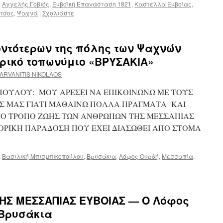
:
Αγγελής Γοβιός
,
Ευβοϊκή Επανάσταση 1821
,
Καστέλλα Ευβοίας
,
τσος
,
Ψαχνά
|
Σχολιάστε
ντότερων της πόλης των Ψαχνών
ορικό τοπωνύμιο «ΒΡΥΣΑΚΙΑ»
ARVANITIS NIKOLAOS
ΠΟΥΛΟΥ: ΜΟΥ ΑΡΕΣΕΙ ΝΑ ΕΠΙΚΟΙΝΩΝΩ ΜΕ ΤΟΥΣ
Σ ΜΑΣ ΓΙΑΤΙ ΜΑΘΑΙΝΩ ΠΟΛΛΑ ΠΡΑΓΜΑΤΑ ΚΑΙ
ΛΙΟ ΤΡΟΠΟ ΖΩΗΣ ΤΩΝ ΑΝΘΡΩΠΩΝ ΤΗΣ ΜΕΣΣΑΠΙΑΣ
ΟΡΙΚΗ ΠΑΡΑΔΟΣΗ ΠΟΥ ΕΧΕΙ ΔΙΑΣΩΘΕΙ ΑΠΟ ΣΤΟΜΑ
:
Βασιλική Μπισμπικοπούλου
,
Βρυσάκια
,
Λόφος Ουρδή
,
Μεσσαπία
,
ΤΗΣ ΜΕΣΣΑΠΙΑΣ ΕΥΒΟΙΑΣ — Ο Λόφος
 Βρυσάκια