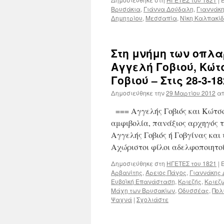
Βρυσάκια
,
Γιάννα Δούδαλη
,
Γιαννάκη
Δημητρίου
,
Μεσσαπία
,
Νίκη Καλπακί
Στη μνήμη των οπλ
Αγγελή Γοβιού, Κώτ
Γοβιού – Στις 28-3-
Δημοσιεύθηκε την
29 Μαρτίου 2012
α
=== Αγγελής Γοβιός και Κώτσο
αμφιβολία, πανάξιος αρχηγός 
Αγγελής Γοβιός ή Γοβγίνας και
Αχώριστοι φίλοι αδελφοποιητο
Δημοσιεύθηκε στη
ΗΓΕΤΕΣ του 1821
|
Ε
Αρβανίτης
,
Άρειος Πάγος
,
Γιαννάκης 
Ευβοϊκή Επανάσταση
,
Κριεζής
,
Κριεζ
Μάχη των Βρυσακίων
,
Οδυσσέας
,
Πολ
Ψαχνά
|
Σχολιάστε