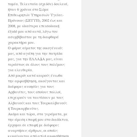
τομέα. Τελευταία (σχεδόν) δουλειά,
ήταν 6 χρόνια στο Σώμα
Επιθεωρητών Υπηρεσιών Υγείας-
Πρόνοιας (ΣΕΥΥΠ), 2002 έως και
2008, με ιδιαίτερα επεισοδιακή
έξοδό μου από αυτό, λόγω του
ασυμβίβαστου με τη διαφθορά
χαρακτήρα μου.
Ο φόρος αίματος της οικογένειάς
μας, από αγάπη για την πατρίδα
μας, για την ΕΛΛΑΔΑ μας, είναι
τεράστιος σε όλους τους πολέμους
για ελευθερία.
Από μικρός κατά καιρούς ένιωθα
την αμφισβήτηση, ακούγοντας και
διάφορες ανοησίες για τους
Αρβανίτες, τους οποίους πολλοί,
επιχειρούν να ταυτίσουν με τους
Αλβανούς και τους Τουρκαλβανούς
ή Τουρκαρβανίτες.
Ακόμα και τώρα, στα γεράματα, με
την άμεση επαφή μου στο διαδίκτυο,
έρχομαι σε επαφή με διάφορες
αναρτήσεις άρθρων, οι οποίες
κυμαίνονται από απλή αμφισβήτηση