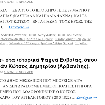
πό
ARVANITIS NIKOLAOS
ΙΑ ΣΕ ΑΥΤΟ ΤΟ ΙΕΡΟ ΧΩΡΟ , ΣΤΙΣ 29 ΜΑΡΤΙΟΥ
ΣΑΠΙΑΣ (ΚΑΣΤΕΛΛΑ ΚΑΙ ΠΑΛΙΑ ΨΑΧΝΑ) ΚΑΙ ΤΑ
ΑΙ ΤΟΥ ΚΩΤΣΟΥ, ΕΝΤΑΦΙΑΣΑΝ ΤΟΥΣ ΗΡΩΕΣ ΤΗΣ
Ο, …
Συνέχεια
→
:
Arvanites
,
Αγγελής Γοβιός
,
Αναγνώστης Γοβιός
,
Αρβανίτης
,
 Επανάσταση 1821
,
Καστέλλα Ευβοίας
,
Κώτσος Δημητρίου
,
Λόφος
ϋώνης
,
Πολιτιστικοί Σύλλογοι
,
Τρούπιο Λιθάρι
,
Ψαχνά
|
1 σχόλιο
α» στα ιστορικά Ψαχνά Ευβοίας, όπου
τάν Κώτσος Δημητρίου (Αρβανίτης).
πό
ARVANITIS NIKOLAOS
 ΣΤΟ ΔΗΜΟ ΜΕΣΣΑΠΙΩΝ ΠΟΥ ΜΠΟΡΕΙ ΣΕ ΛΙΓΑ
ΑΝ ΔΕΝ ΔΡΑΣΟΥΜΕ ΕΜΕΙΣ ΟΙ ΠΟΛΙΤΕΣ ΓΡΗΓΟΡΑ
Ο ΣΗΜΕΙΟ ΠΟΥ ΔΟΛΟΦΟΝΗΘΗΚΕ Ο ΚΟΤΣΟΣ
ΡΟ ΤΟΥ ΑΓΓΕΛΗ ΓΟΒΙΟΥ ( 28-3-1822) …
Συνέχεια
→
τικέτες:
Αγγελής Γοβιός
,
Αρβανίτης
,
Βασιλική Μπισμπικοπούλου
,