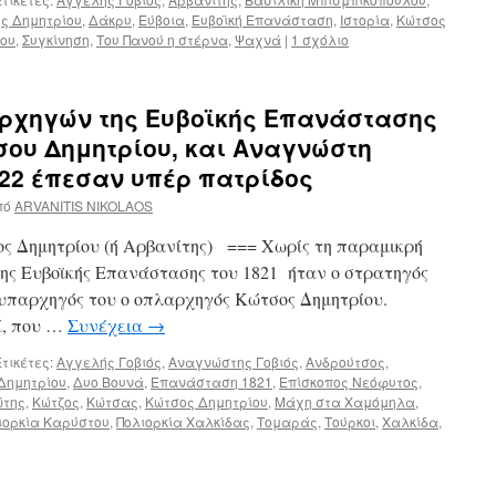
ς Δημητρίου
,
Δάκρυ
,
Εύβοια
,
Ευβοϊκή Επανάσταση
,
Ιστορία
,
Κώτσος
δου
,
Συγκίνηση
,
Του Πανού η στέρνα
,
Ψαχνά
|
1 σχόλιο
αρχηγών της Ευβοϊκής Επανάστασης
σου Δημητρίου, και Αναγνώστη
1822 έπεσαν υπέρ πατρίδος
πό
ARVANITIS NIKOLAOS
ς Δημητρίου (ή Αρβανίτης) === Χωρίς τη παραμικρή
της Ευβοϊκής Επανάστασης του 1821 ήταν ο στρατηγός
 υπαρχηγός του ο οπλαρχηγός Κώτσος Δημητρίου.
ί, που …
Συνέχεια
→
τικέτες:
Αγγελής Γοβιός
,
Αναγνώστης Γοβιός
,
Ανδρούτσος
,
Δημητρίου
,
Δυο Βουνά
,
Επανάσταση 1821
,
Επίσκοπος Νεόφυτος
,
ώτης
,
Κώτζος
,
Κώτσας
,
Κώτσος Δημητρίου
,
Μάχη στα Χαμόμηλα
,
ιορκία Καρύστου
,
Πολιορκία Χαλκίδας
,
Τομαράς
,
Τούρκοι
,
Χαλκίδα
,