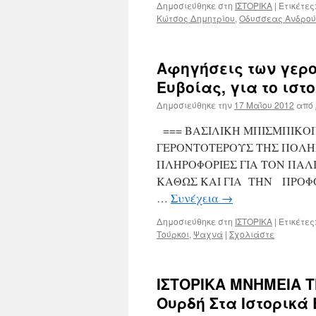
Δημοσιεύθηκε στη
ΙΣΤΟΡΙΚΑ
|
Ετικέτες
Κώτσος Δημητρίου
,
Οδυσσεας Ανδρού
Αφηγήσεις των γερο
Ευβοίας, για το ιστ
Δημοσιεύθηκε την
17 Μαΐου 2012
από
=== ΒΑΣΙΛΙΚΗ ΜΠΙΣΜΠΙΚΟ
ΓΕΡΟΝΤΟΤΕΡΟΥΣ ΤΗΣ ΠΟΛΗ
ΠΛΗΡΟΦΟΡΙΕΣ ΓΙΑ ΤΟΝ ΠΑ
ΚΑΘΩΣ ΚΑΙ ΓΙΑ ΤΗΝ ΠΡΟΦ
…
Συνέχεια
→
Δημοσιεύθηκε στη
ΙΣΤΟΡΙΚΑ
|
Ετικέτες
Τούρκοι
,
Ψαχνά
|
Σχολιάστε
ΙΣΤΟΡΙΚΑ ΜΝΗΜΕΙΑ 
Ουρδή Στα Ιστορικά