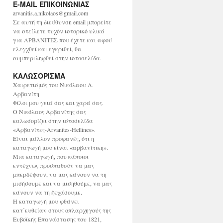
E-MAIL ΕΠΙΚΟΙΝΩΝΙΑΣ
χ
ε
arvanitis.a.nikolaos@gmail.com
ί
Σε αυτή τη διεύθυνση email μπορείτε
ο
να στείλετε τυχόν ιστορικό υλικό
για ΑΡΒΑΝΙΤΕΣ που έχετε και αφού
ελεγχθεί και εγκριθεί, θα
συμπεριληφθεί στην ιστοσελίδα.
ΚΑΛΩΣΟΡΙΣΜΑ
Χαιρετισμός του Νικόλαου Α.
Αρβανίτη
Φίλοι μου γειά σας και χαρά σας.
Ο Νικόλαος Αρβανίτης σας
καλωσορίζει στην ιστοσελίδα
«Αρβανίτες-Arvanites-Hellines».
Είναι μάλλον προφανές, ότι η
καταγωγή μου είναι «αρβανίτικη».
Μια καταγωγή, που κάποιοι
εντέχνως προσπαθούν να μας
μπερδέψουν, να μας κάνουν να τη
μισήσουμε και να μισηθούμε, να μας
κάνουν να τη ξεχάσουμε.
Η καταγωγή μου φθάνει
κατ΄ευθείαν στους οπλαρχηγούς της
Ευβοϊκής Επανάστασης του 1821,