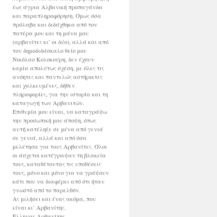
έως άγρια Αλβανική προπαγάνδα
και παραπληροφόρηση. Όμως όσα
πρόλαβα και διδάχθηκα από τον
πατέρα μου και τη μάνα μου
(αρβανίτες κι’ οι δύο), αλλά και από
τον δημοδιδάσκαλο θείο μου
Νικόλαο Κολοκούρη, δεν έχουν
καμία απολύτως σχέση, με όλες τις
ανόητες και παντελώς αστήρικτες
και χαλκευμένες, δήθεν
πληροφορίες, για την ιστορία και τη
καταγωγή των Αρβανιτών.
Επιθυμία μου είναι, να καταγράψω
την προσωπική μου άποψη, όπως
αυτή κατέληξε σε μένα από γενιά
σε γενιά, αλλά και από όσα
μελέτησα για τους Αρβανίτες. Όλοι
οι άσχετοι κατέγραψαν τη βλακεία
τους, καταθέτοντας τις υποθέσεις
τους, μόνο και μόνο για να γράψουν
κάτι που να διαφέρει από ότι ήταν
γνωστό από το παρελθόν.
Ας μιλήσει και ένας ακόμα, που
είναι κι’ Αρβανίτης.
Έλληνας Αρβανίτης.