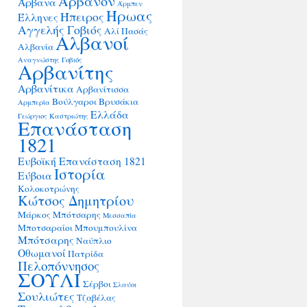
Άρβανον
Άρβανα
Άρμπεν
Ήρωας
Ήπειρος
Έλληνες
Αγγελής Γοβιός
Αλί Πασάς
Αλβανοί
Αλβανία
Αναγνώστης Γοβιός
Αρβανίτης
Αρβανίτικα
Αρβανίτισσα
Βούλγαροι
Βρυσάκια
Αρμπερία
Ελλάδα
Γεώργιος Καστριώτης
Επανάσταση
1821
Ευβοϊκή Επανάσταση 1821
Ιστορία
Εύβοια
Κολοκοτρώνης
Κώτσος Δημητρίου
Μάρκος Μπότσαρης
Μεσσαπία
Μποτσαραίοι
Μπουμπουλίνα
Μπότσαρης
Ναύπλιο
Οθωμανοί
Πατρίδα
Πελοπόννησος
ΣΟΥΛΙ
Σέρβοι
Σλαύοι
Σουλιώτες
Τζαβέλας