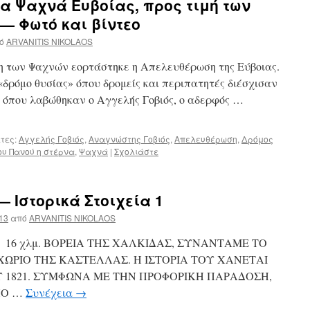
α Ψαχνά Ευβοίας, προς τιμή των
 — Φωτό και βίντεο
ό
ARVANITIS NIKOLAOS
λη των Ψαχνών εορτάστηκε η Απελευθέρωση της Εύβοιας.
«δρόμο θυσίας» όπου δρομείς και περιπατητές διέσχισαν
ο όπου λαβώθηκαν ο Αγγελής Γοβιός, ο αδερφός …
τες:
Αγγελής Γοβιός
,
Αναγνώστης Γοβιός
,
Απελευθέρωση
,
Δρόμος
ου Πανού η στέρνα
,
Ψαχνά
|
Σχολιάστε
 Ιστορικά Στοιχεία 1
13
από
ARVANITIS NIKOLAOS
6 χλμ. ΒΟΡΕΙΑ ΤΗΣ ΧΑΛΚΙΔΑΣ, ΣΥΝΑΝΤΑΜΕ ΤΟ
ΧΩΡΙΟ ΤΗΣ ΚΑΣΤΕΛΛΑΣ. Η ΙΣΤΟΡΙΑ ΤΟΥ ΧΑΝΕΤΑΙ
 1821. ΣΥΜΦΩΝΑ ΜΕ ΤΗΝ ΠΡΟΦΟΡΙΚΗ ΠΑΡΑΔΟΣΗ,
ΠΟ …
Συνέχεια
→