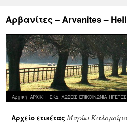
Μετάβαση
σε
Αρβανίτες – Arvanites – Hell
περιεχόμενο
Αρχική
ΑΡΧΙΚΗ
ΕΚΔΗΛΩΣΕΙΣ
ΕΠΙΚΟΙΝΩΝΙΑ
ΗΓΕΤΕΣ
Μπρίκι Καλομοίρ
Αρχείο ετικέτας