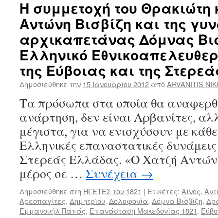
Η συμμετοχή του Θρακιώτη
Αντώνη Βισβίζη και της γυν
αρχικαπετάνας Δόμνας Βισ
Ελληνικό Εθνικοαπελευθε
της Εύβοιας και της Στερε
Δημοσιεύθηκε την
15 Ιανουαρίου 2012
από
ARVANITIS NI
Τα πρόσωπα στα οποία θα αναφερθ
ανάρτηση, δεν είναι Αρβανίτες, α
μέγιστα, για να ενισχύσουν με κάθε
Ελληνικές επαναστατικές δυνάμεις 
Στερεάς Ελλάδας. «Ο Χατζή Αντώνη
μέρος σε …
Συνέχεια
→
Δημοσιεύθηκε στη
ΗΓΕΤΕΣ του 1821
|
Ετικέτες:
Αίνος
,
Αντ
Αρεοπαγίτες
,
Δημητρίου
,
Δολοφονία
,
Δόμνα Βισβίζη
,
Δρ
Εμμανουήλ Παπάς
,
Επανάσταση Μακεδονίας 1821
,
Εύβο