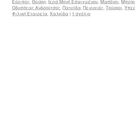
Εύριπος
,
Θράκη
,
Ιερά Μονή Εσφιγμένου
,
Μασόνοι
,
Μπρίκ
Οδυσσεας Ανδρούτσος
,
Πατρίδα
,
Πειραιάς
,
Τούρκοι
,
Υπερ
Φιλική Εταιρεία
,
Χαλκίδα
|
1 σχόλιο