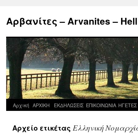
Μετάβαση
σε
Αρβανίτες – Arvanites – Hell
περιεχόμενο
Αρχική
ΑΡΧΙΚΗ
ΕΚΔΗΛΩΣΕΙΣ
ΕΠΙΚΟΙΝΩΝΙΑ
ΗΓΕΤΕΣ
Ελληνική Νομαρχί
Αρχείο ετικέτας