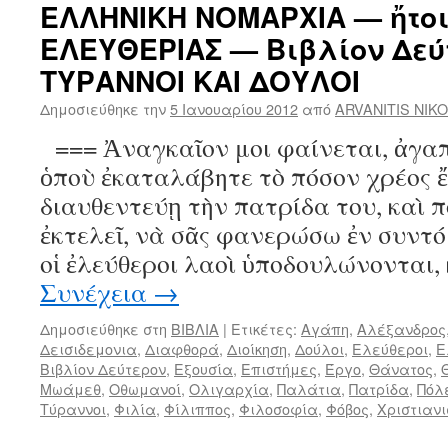
ΕΛΛΗΝΙΚΗ ΝΟΜΑΡΧΙΑ — ἤτοι
ΕΛΕΥΘΕΡΙΑΣ — Βιβλίον Δεύ
ΤΥΡΑΝΝΟΙ ΚΑΙ ΔΟΥΛΟΙ
Δημοσιεύθηκε την
5 Ιανουαρίου 2012
από
ARVANITIS NIK
=== Ἀναγκαῖον μοι φαίνεται, ἀγαπ
ὁποὺ ἐκαταλάβητε τὸ πόσον χρέος ἔ
διαυθεντεύῃ τὴν πατρίδα του, καὶ 
ἐκτελεῖ, νὰ σᾶς φανερώσω ἐν συντό
οἱ ἐλεύθεροι λαοὶ ὑποδουλώνονται,
Συνέχεια
→
Δημοσιεύθηκε στη
ΒΙΒΛΙΑ
|
Ετικέτες:
Αγάπη
,
Αλέξανδρος
Δεισιδεμονια
,
Διαφθορά
,
Διοίκηση
,
Δούλοι
,
Ελεύθεροι
,
Ε
Βιβλίον Δεύτερον
,
Εξουσία
,
Επιστήμες
,
Έργο
,
Θάνατος
,
Μωάμεθ
,
Οθωμανοί
,
Ολιγαρχία
,
Παλάτια
,
Πατρίδα
,
Πόλ
Τύραννοι
,
Φιλία
,
Φίλιππος
,
Φιλοσοφία
,
Φόβος
,
Χριστιαν