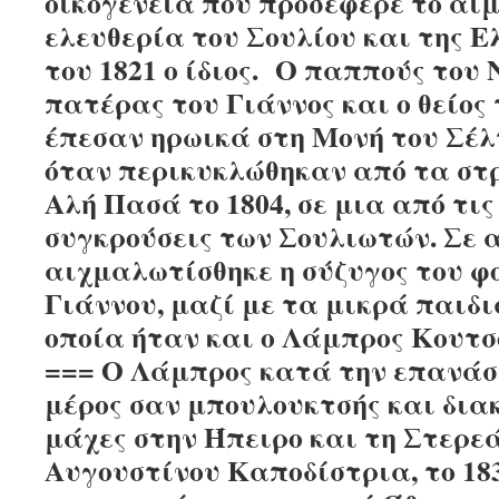
οικογένεια που προσέφερε το αίμ
ελευθερία του Σουλίου και της Ε
του 1821 ο ίδιος. Ο παππούς του 
πατέρας του Γιάννος και ο θείος
έπεσαν ηρωικά στη Μονή του Σέλτ
όταν περικυκλώθηκαν από τα σ
Αλή Πασά το 1804, σε μια από τις
συγκρούσεις των Σουλιωτών. Σε 
αιχμαλωτίσθηκε η σύζυγος του φ
Γιάννου, μαζί με τα μικρά παιδι
οποία ήταν και ο Λάμπρος Κουτσ
=== Ο Λάμπρος κατά την επανάσ
μέρος σαν μπουλουκτσής και διακ
μάχες στην Ήπειρο και τη Στερε
Αυγουστίνου Καποδίστρια, το 18