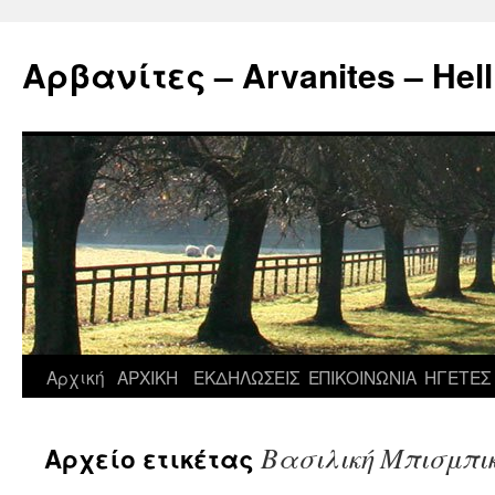
Μετάβαση
σε
Αρβανίτες – Arvanites – Hell
περιεχόμενο
Αρχική
ΑΡΧΙΚΗ
ΕΚΔΗΛΩΣΕΙΣ
ΕΠΙΚΟΙΝΩΝΙΑ
ΗΓΕΤΕΣ
Βασιλική Μπισμπι
Αρχείο ετικέτας