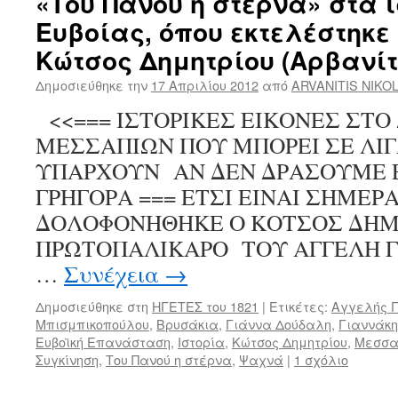
«Του Πανού η στέρνα» στα 
Ευβοίας, όπου εκτελέστηκε
Κώτσος Δημητρίου (Αρβανίτ
Δημοσιεύθηκε την
17 Απριλίου 2012
από
ARVANITIS NIKO
<<=== ΙΣΤΟΡΙΚΕΣ ΕΙΚΟΝΕΣ ΣΤΟ
ΜΕΣΣΑΠΙΩΝ ΠΟΥ ΜΠΟΡΕΙ ΣΕ ΛΙΓ
ΥΠΑΡΧΟΥΝ ΑΝ ΔΕΝ ΔΡΑΣΟΥΜΕ Ε
ΓΡΗΓΟΡΑ === ΕΤΣΙ ΕΙΝΑΙ ΣΗΜΕΡ
ΔΟΛΟΦΟΝΗΘΗΚΕ Ο ΚΟΤΣΟΣ ΔΗΜ
ΠΡΩΤΟΠΑΛΙΚΑΡΟ ΤΟΥ ΑΓΓΕΛΗ ΓΟΒ
…
Συνέχεια
→
Δημοσιεύθηκε στη
ΗΓΕΤΕΣ του 1821
|
Ετικέτες:
Αγγελής Γ
Μπισμπικοπούλου
,
Βρυσάκια
,
Γιάννα Δούδαλη
,
Γιαννάκη
Ευβοϊκή Επανάσταση
,
Ιστορία
,
Κώτσος Δημητρίου
,
Μεσσα
Συγκίνηση
,
Του Πανού η στέρνα
,
Ψαχνά
|
1 σχόλιο