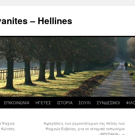
nites – Hellines
ΕΠΙΚΟΙΝΩΝΙΑ
ΗΓΕΤΕΣ
ΙΣΤΟΡΙΑ
ΣΟΥΛΙ
ΣΥΝΔΕΣΜΟΙ
ΦΙΛ
κά Ψαχνά
Αφηγήσεις των γεροντότερων της πόλης των
ν Κώτσος
Ψαχνών Ευβοίας, για το ιστορικό τοπωνύμιο
«ΒΡΥΣΑΚΙΑ»
→