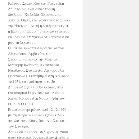
Κώτσου Δημητρίου και Γιαννάκη
Δημητρίου, έχει ανάστροφη
διαδρομή Χαλκίδα, Στρόπωνες,
Χάλια, Θήβα, και χάνεται στο Σούλι
της Ηπείρου. Αυτή η διαδρομή είναι
η Ελληνική Εθνική υπερηφάνεια μου
και δεν θα επιτρέψω σε κανέναν να
μου τη λεκιάσει.
Είμαι το 3ο κατά σειρά παιδί του
Αθανάσιου Αρβανίτη του
Στροπωνιάτη και της Μαρίας
Μπακρή: Ιωάννης, Αναστασία,
Νικόλαος, Σταματία-Αργυρούλα
(Ματούλα). Γεννήθηκα στη Χαλκίδα
το 1951, και φοίτησα: στο 5ο
Δημοτικό Σχολείο Χαλκίδας, στο
Οικονομικό Γυμνάσιο και Λύκειο
Χαλκίδας και στη Νομική Αθηνών
(Τμήμα Ο.Π.Ε.).
Είμαι παντρεμένος από 12-12-1976
με τη Παρασκευή και έχουμε δύο
παιδιά: τον Αθανάσιο-Αιμίλιο και
τον Σταύρο.
Δούλεψα σκληρά, 36,5 χρόνια, τόσο
στον ιδιωτικό, όσο και στον Δημόσιο