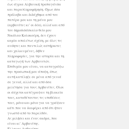
έως άγρια Αλβανική προπαγάνδα
και παραπληροφόρηση. Όμως όσα
πρόλαβα και διδάχθηκα από τον
πατέρα μου και τη μάνα μου
(αρβανίτες κι’ οι δύο), αλλά και από
τον δημοδιδάσκαλο θείο μου
Νικόλαο Κολοκούρη, δεν έχουν
καμία απολύτως σχέση, με όλες τις
ανόητες και παντελώς αστήρικτες
και χαλκευμένες, δήθεν
πληροφορίες, για την ιστορία και τη
καταγωγή των Αρβανιτών.
Επιθυμία μου είναι, να καταγράψω
την προσωπική μου άποψη, όπως
αυτή κατέληξε σε μένα από γενιά
σε γενιά, αλλά και από όσα
μελέτησα για τους Αρβανίτες. Όλοι
οι άσχετοι κατέγραψαν τη βλακεία
τους, καταθέτοντας τις υποθέσεις
τους, μόνο και μόνο για να γράψουν
κάτι που να διαφέρει από ότι ήταν
γνωστό από το παρελθόν.
Ας μιλήσει και ένας ακόμα, που
είναι κι’ Αρβανίτης.
Έλληνας Αρβανίτης.