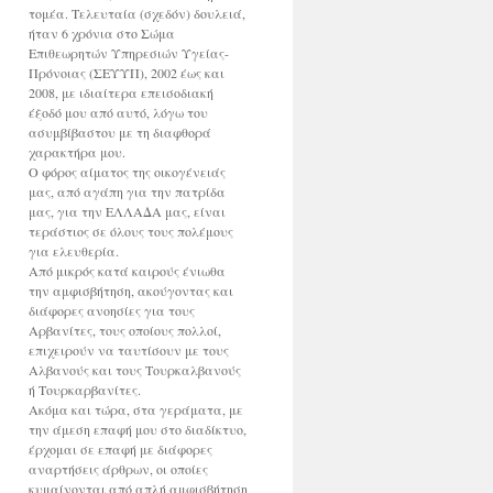
τομέα. Τελευταία (σχεδόν) δουλειά,
ήταν 6 χρόνια στο Σώμα
Επιθεωρητών Υπηρεσιών Υγείας-
Πρόνοιας (ΣΕΥΥΠ), 2002 έως και
2008, με ιδιαίτερα επεισοδιακή
έξοδό μου από αυτό, λόγω του
ασυμβίβαστου με τη διαφθορά
χαρακτήρα μου.
Ο φόρος αίματος της οικογένειάς
μας, από αγάπη για την πατρίδα
μας, για την ΕΛΛΑΔΑ μας, είναι
τεράστιος σε όλους τους πολέμους
για ελευθερία.
Από μικρός κατά καιρούς ένιωθα
την αμφισβήτηση, ακούγοντας και
διάφορες ανοησίες για τους
Αρβανίτες, τους οποίους πολλοί,
επιχειρούν να ταυτίσουν με τους
Αλβανούς και τους Τουρκαλβανούς
ή Τουρκαρβανίτες.
Ακόμα και τώρα, στα γεράματα, με
την άμεση επαφή μου στο διαδίκτυο,
έρχομαι σε επαφή με διάφορες
αναρτήσεις άρθρων, οι οποίες
κυμαίνονται από απλή αμφισβήτηση