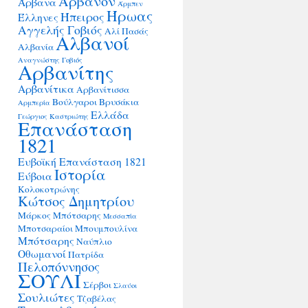
Άρβανον
Άρβανα
Άρμπεν
Ήρωας
Ήπειρος
Έλληνες
Αγγελής Γοβιός
Αλί Πασάς
Αλβανοί
Αλβανία
Αναγνώστης Γοβιός
Αρβανίτης
Αρβανίτικα
Αρβανίτισσα
Βούλγαροι
Βρυσάκια
Αρμπερία
Ελλάδα
Γεώργιος Καστριώτης
Επανάσταση
1821
Ευβοϊκή Επανάσταση 1821
Ιστορία
Εύβοια
Κολοκοτρώνης
Κώτσος Δημητρίου
Μάρκος Μπότσαρης
Μεσσαπία
Μποτσαραίοι
Μπουμπουλίνα
Μπότσαρης
Ναύπλιο
Οθωμανοί
Πατρίδα
Πελοπόννησος
ΣΟΥΛΙ
Σέρβοι
Σλαύοι
Σουλιώτες
Τζαβέλας