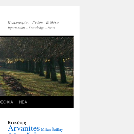
Πληροφορίες – Γνώση – Ειδήσεις —
Information – Knowledge – News
ΟΣΟΦΙΑ
ΝΕΑ
Ετικέτες
Arvanites
Milan Šufflay