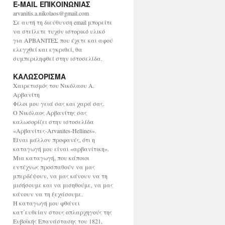
E-MAIL ΕΠΙΚΟΙΝΩΝΙΑΣ
χ
ε
arvanitis.a.nikolaos@gmail.com
ί
Σε αυτή τη διεύθυνση email μπορείτε
ο
να στείλετε τυχόν ιστορικό υλικό
για ΑΡΒΑΝΙΤΕΣ που έχετε και αφού
ελεγχθεί και εγκριθεί, θα
συμπεριληφθεί στην ιστοσελίδα.
ΚΑΛΩΣΟΡΙΣΜΑ
Χαιρετισμός του Νικόλαου Α.
Αρβανίτη
Φίλοι μου γειά σας και χαρά σας.
Ο Νικόλαος Αρβανίτης σας
καλωσορίζει στην ιστοσελίδα
«Αρβανίτες-Arvanites-Hellines».
Είναι μάλλον προφανές, ότι η
καταγωγή μου είναι «αρβανίτικη».
Μια καταγωγή, που κάποιοι
εντέχνως προσπαθούν να μας
μπερδέψουν, να μας κάνουν να τη
μισήσουμε και να μισηθούμε, να μας
κάνουν να τη ξεχάσουμε.
Η καταγωγή μου φθάνει
κατ΄ευθείαν στους οπλαρχηγούς της
Ευβοϊκής Επανάστασης του 1821,