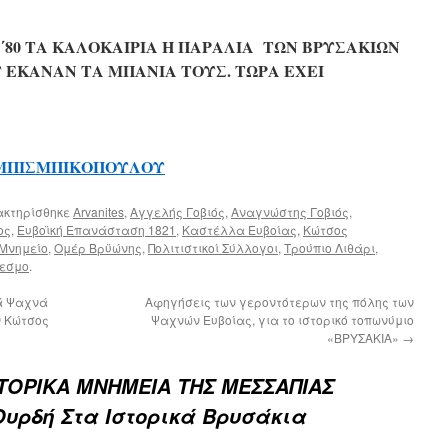
΄80 ΤΑ ΚΑΛΟΚΑΙΡΙΑ Η ΠΑΡΑΛΙΑ ΤΩΝ ΒΡΥΣΑΚΙΩΝ
ΕΚΑΝΑΝ ΤΑ ΜΠΑΝΙΑ ΤΟΥΣ. ΤΩΡΑ ΕΧΕΙ
 ΜΠΙΣΜΠΙΚΟΠΟΥΛΟΥ
ακτηρίσθηκε
Arvanites
,
Αγγελής Γοβιός
,
Αναγνώστης Γοβιός
,
ος
,
Ευβοϊκή Επανάσταση 1821
,
Καστέλλα Ευβοίας
,
Κώτσος
Μνημείο
,
Ομέρ Βρϋώνης
,
Πολιτιστικοί Σύλλογοι
,
Τρούπιο Λιθάρι
,
δεσμο
.
κά Ψαχνά
Αφηγήσεις των γεροντότερων της πόλης των
ν Κώτσος
Ψαχνών Ευβοίας, για το ιστορικό τοπωνύμιο
«ΒΡΥΣΑΚΙΑ»
→
ΣΤΟΡΙΚΑ ΜΝΗΜΕΙΑ ΤΗΣ ΜΕΣΣΑΠΙΑΣ
υρδή Στα Ιστορικά Βρυσάκια