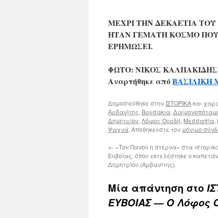
ΜΕΧΡΙ ΤΗΝ ΔΕΚΑΕΤΙΑ ΤΟΥ 
ΗΤΑΝ ΓΕΜΑΤΗ ΚΟΣΜΟ ΠΟΥ 
ΕΡΗΜΩΣΕΙ.
ΦΩΤΟ: ΝΙΚΟΣ ΚΑΛΠΑΚΙΔΗΣ
Αναρτήθηκε από
ΒΑΣΙΛΙΚΗ
Δημοσιεύθηκε στην
ΙΣΤΟΡΙΚΑ
και χαρ
Αρβανίτης
,
Βρυσάκια
,
Δαιμονοπόταμ
Δημητρίου
,
Λόφος Ουρδή
,
Μεσσαπία
,
Ψαχνά
. Αποθηκεύστε τον
μόνιμο σύν
←
«Του Πανού η στέρνα» στα ιστορι
Ευβοίας, όπου εκτελέστηκε ο καπετά
Δημητρίου (Αρβανίτης).
Μία απάντηση στο
Ι
ΕΥΒΟΙΑΣ — Ο Λόφος Ο