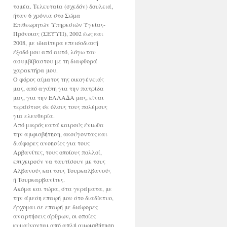
τομέα. Τελευταία (σχεδόν) δουλειά,
ήταν 6 χρόνια στο Σώμα
Επιθεωρητών Υπηρεσιών Υγείας-
Πρόνοιας (ΣΕΥΥΠ), 2002 έως και
2008, με ιδιαίτερα επεισοδιακή
έξοδό μου από αυτό, λόγω του
ασυμβίβαστου με τη διαφθορά
χαρακτήρα μου.
Ο φόρος αίματος της οικογένειάς
μας, από αγάπη για την πατρίδα
μας, για την ΕΛΛΑΔΑ μας, είναι
τεράστιος σε όλους τους πολέμους
για ελευθερία.
Από μικρός κατά καιρούς ένιωθα
την αμφισβήτηση, ακούγοντας και
διάφορες ανοησίες για τους
Αρβανίτες, τους οποίους πολλοί,
επιχειρούν να ταυτίσουν με τους
Αλβανούς και τους Τουρκαλβανούς
ή Τουρκαρβανίτες.
Ακόμα και τώρα, στα γεράματα, με
την άμεση επαφή μου στο διαδίκτυο,
έρχομαι σε επαφή με διάφορες
αναρτήσεις άρθρων, οι οποίες
κυμαίνονται από απλή αμφισβήτηση