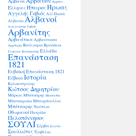
Άρβανον
Άρβανα
Άρμπεν
Ήρωας
Ήπειρος
Έλληνες
Αγγελής Γοβιός
Αλί Πασάς
Αλβανοί
Αλβανία
Αναγνώστης Γοβιός
Αρβανίτης
Αρβανίτικα
Αρβανίτισσα
Βούλγαροι
Βρυσάκια
Αρμπερία
Ελλάδα
Γεώργιος Καστριώτης
Επανάσταση
1821
Ευβοϊκή Επανάσταση 1821
Ιστορία
Εύβοια
Κολοκοτρώνης
Κώτσος Δημητρίου
Μάρκος Μπότσαρης
Μεσσαπία
Μποτσαραίοι
Μπουμπουλίνα
Μπότσαρης
Ναύπλιο
Οθωμανοί
Πατρίδα
Πελοπόννησος
ΣΟΥΛΙ
Σέρβοι
Σλαύοι
Σουλιώτες
Τζαβέλας