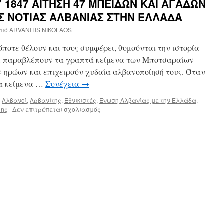
 1847 ΑΙΤΗΣΗ 47 ΜΠΕΪΔΩΝ ΚΑΙ ΑΓΑΔΩΝ
Σ ΝΟΤΙΑΣ ΑΛΒΑΝΙΑΣ ΣΤΗΝ ΕΛΛΑΔΑ
πό
ARVANITIS NIKOLAOS
ποτε θέλουν και τους συμφέρει, θυμούνται την ιστορία
γο, παραβλέπουν τα γραπτά κείμενα των Μποτσαραίων
ηρώων και επιχειρούν χυδαία αλβανοποίησή τους. Όταν
τα κείμενα …
Συνέχεια
→
:
Αλβανοί
,
Αρβανίτης
,
Εθνικιστές
,
Ένωση Αλβανίας με την Ελλάδα
,
ρης
|
Δεν επιτρέπεται σχολιασμός
στο
Η
ΑΠΟ
15
ΑΥΓΟΥΣΤΟΥ
1847
ΑΙΤΗΣΗ
47
ΜΠΕΪΔΩΝ
ΚΑΙ
ΑΓΑΔΩΝ
ΓΙΑ
ΕΝΣΩΜΑΤΩΣΗ