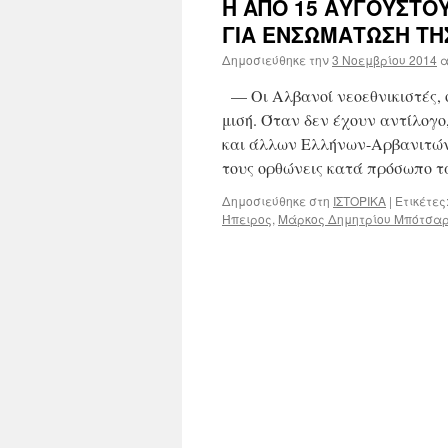
Η ΑΠΟ 15 ΑΥΓΟΥΣΤΟΥ
ΓΙΑ ΕΝΣΩΜΑΤΩΣΗ ΤΗ
Δημοσιεύθηκε την
3 Νοεμβρίου 2014
α
— Οι Αλβανοί νεοεθνικιστές, ό
μισή. Όταν δεν έχουν αντίλο
και άλλων Ελλήνων-Αρβανιτών 
τους ορθώνεις κατά πρόσωπο 
Δημοσιεύθηκε στη
ΙΣΤΟΡΙΚΑ
|
Ετικέτες
Ήπειρος
,
Μάρκος Δημητρίου Μπότσα