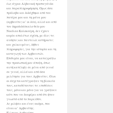
έως άγρια Αλβανική προπαγάνδα
και παραπληροφόρηση. Όμως όσα
πρόλαβα και διδάχθηκα από τον
πατέρα μου και τη μάνα μου
(αρβανίτες κι’ οι δύο), αλλά και από
τον δημοδιδάσκαλο θείο μου
Νικόλαο Κολοκούρη, δεν έχουν
καμία απολύτως σχέση, με όλες τις
ανόητες και παντελώς αστήρικτες
και χαλκευμένες, δήθεν
πληροφορίες, για την ιστορία και τη
καταγωγή των Αρβανιτών.
Επιθυμία μου είναι, να καταγράψω
την προσωπική μου άποψη, όπως
αυτή κατέληξε σε μένα από γενιά
σε γενιά, αλλά και από όσα
μελέτησα για τους Αρβανίτες. Όλοι
οι άσχετοι κατέγραψαν τη βλακεία
τους, καταθέτοντας τις υποθέσεις
τους, μόνο και μόνο για να γράψουν
κάτι που να διαφέρει από ότι ήταν
γνωστό από το παρελθόν.
Ας μιλήσει και ένας ακόμα, που
είναι κι’ Αρβανίτης.
Έλληνας Αρβανίτης.