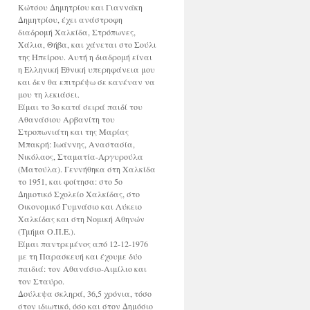
Κώτσου Δημητρίου και Γιαννάκη
Δημητρίου, έχει ανάστροφη
διαδρομή Χαλκίδα, Στρόπωνες,
Χάλια, Θήβα, και χάνεται στο Σούλι
της Ηπείρου. Αυτή η διαδρομή είναι
η Ελληνική Εθνική υπερηφάνεια μου
και δεν θα επιτρέψω σε κανέναν να
μου τη λεκιάσει.
Είμαι το 3ο κατά σειρά παιδί του
Αθανάσιου Αρβανίτη του
Στροπωνιάτη και της Μαρίας
Μπακρή: Ιωάννης, Αναστασία,
Νικόλαος, Σταματία-Αργυρούλα
(Ματούλα). Γεννήθηκα στη Χαλκίδα
το 1951, και φοίτησα: στο 5ο
Δημοτικό Σχολείο Χαλκίδας, στο
Οικονομικό Γυμνάσιο και Λύκειο
Χαλκίδας και στη Νομική Αθηνών
(Τμήμα Ο.Π.Ε.).
Είμαι παντρεμένος από 12-12-1976
με τη Παρασκευή και έχουμε δύο
παιδιά: τον Αθανάσιο-Αιμίλιο και
τον Σταύρο.
Δούλεψα σκληρά, 36,5 χρόνια, τόσο
στον ιδιωτικό, όσο και στον Δημόσιο