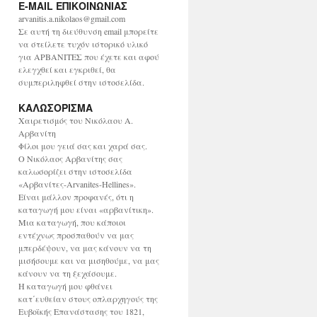
E-MAIL ΕΠΙΚΟΙΝΩΝΙΑΣ
χ
ε
arvanitis.a.nikolaos@gmail.com
ί
Σε αυτή τη διεύθυνση email μπορείτε
ο
να στείλετε τυχόν ιστορικό υλικό
για ΑΡΒΑΝΙΤΕΣ που έχετε και αφού
ελεγχθεί και εγκριθεί, θα
συμπεριληφθεί στην ιστοσελίδα.
ΚΑΛΩΣΟΡΙΣΜΑ
Χαιρετισμός του Νικόλαου Α.
Αρβανίτη
Φίλοι μου γειά σας και χαρά σας.
Ο Νικόλαος Αρβανίτης σας
καλωσορίζει στην ιστοσελίδα
«Αρβανίτες-Arvanites-Hellines».
Είναι μάλλον προφανές, ότι η
καταγωγή μου είναι «αρβανίτικη».
Μια καταγωγή, που κάποιοι
εντέχνως προσπαθούν να μας
μπερδέψουν, να μας κάνουν να τη
μισήσουμε και να μισηθούμε, να μας
κάνουν να τη ξεχάσουμε.
Η καταγωγή μου φθάνει
κατ΄ευθείαν στους οπλαρχηγούς της
Ευβοϊκής Επανάστασης του 1821,