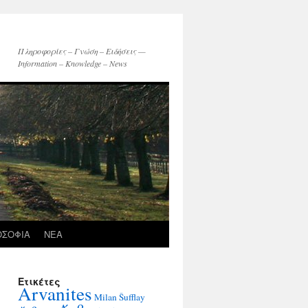
Πληροφορίες – Γνώση – Ειδήσεις —
Information – Knowledge – News
ΟΣΟΦΙΑ
ΝΕΑ
Ετικέτες
Arvanites
Milan Šufflay