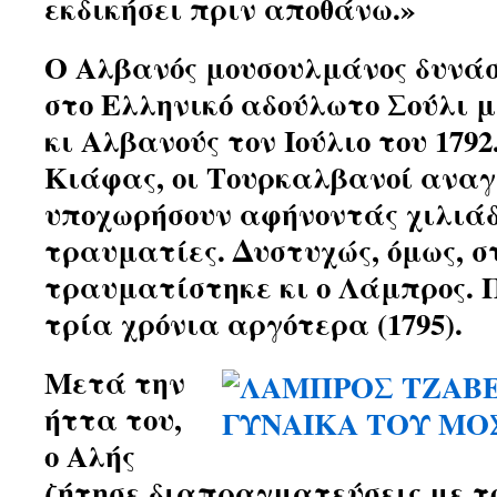
εκδικήσει πριν αποθάνω.»
Ο Αλβανός μουσουλμάνος δυνάσ
στο Ελληνικό αδούλωτο Σούλι με
κι Αλβανούς τον Ιούλιο του 1792
Κιάφας, οι Τουρκαλβανοί ανα
υποχωρήσουν αφήνοντάς χιλιάδ
τραυματίες. Δυστυχώς, όμως, σ
τραυματίστηκε κι ο Λάμπρος. Π
τρία χρόνια αργότερα (1795).
Μετά την
ήττα του,
ο Αλής
ζήτησε διαπραγματεύσεις με το