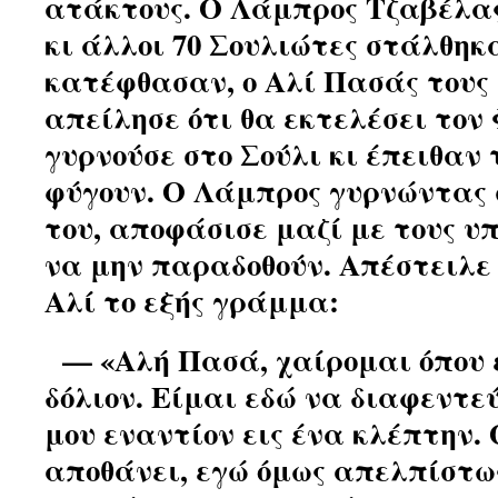
ατάκτους. Ο Λάμπρος Τζαβέλας,
κι άλλοι 70 Σουλιώτες στάλθηκ
κατέφθασαν, ο Αλί Πασάς τους
απείλησε ότι θα εκτελέσει τον 
γυρνούσε στο Σούλι κι έπειθαν 
φύγουν. Ο Λάμπρος γυρνώντας
του, αποφάσισε μαζί με τους υ
να μην παραδοθούν. Απέστειλε
Αλί το εξής γράμμα:
— «Αλή Πασά, χαίρομαι όπου 
δόλιον. Είμαι εδώ να διαφεντε
μου εναντίον εις ένα κλέπτην. 
αποθάνει, εγώ όμως απελπίστω