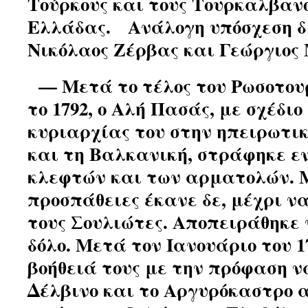
Τούρκους και τους Τουρκαλβαν
Ελλάδας. Ανάλογη υπόσχεση δί
Νικόλαος Ζέρβας και Γεώργιος
— Μετά το τέλος του Ρωσοτου
το 1792, ο Αλή Πασάς, με σχέδι
κυριαρχίας του στην ηπειρωτι
και τη Βαλκανική, στράφηκε ε
κλεφτών και των αρματολών. 
προσπάθειες έκανε δε, μέχρι ν
τους Σουλιώτες. Αποπειράθηκε 
δόλο. Μετά τον Ιανουάριο του 1
βοήθειά τους με την πρόφαση ν
Δέλβινο και το Αργυρόκαστρο α