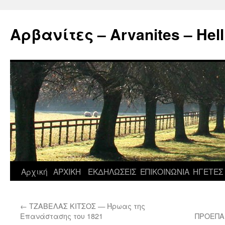
Μετάβαση
σε
Αρβανίτες – Arvanites – Hell
περιεχόμενο
Αρχική
ΑΡΧΙΚΗ
ΕΚΔΗΛΩΣΕΙΣ
ΕΠΙΚΟΙΝΩΝΙΑ
ΗΓΕΤΕΣ
←
ΤΖΑΒΕΛΑΣ ΚΙΤΣΟΣ — Ήρωας της
Επανάστασης του 1821
ΠΡΟΕΠΑ