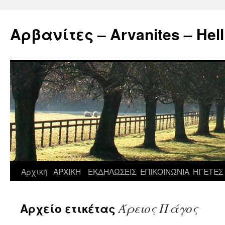
Μετάβαση
σε
Αρβανίτες – Arvanites – Hell
περιεχόμενο
Αρχική
ΑΡΧΙΚΗ
ΕΚΔΗΛΩΣΕΙΣ
ΕΠΙΚΟΙΝΩΝΙΑ
ΗΓΕΤΕΣ
Άρειος Πάγος
Αρχείο ετικέτας