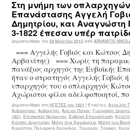
Στη μνήμη των οπλαρχηγών
Επανάστασης Αγγελή Γοβι
Δημητρίου, και Αναγνώστη Γ
3-1822 έπεσαν υπέρ πατρίδ
Δημοσιεύθηκε την
29 Μαρτίου 2012
από
ARVANITIS NIKO
=== Αγγελής Γοβιός και Κώτσος Δη
Αρβανίτης) === Χωρίς τη παραμικ
πανάξιος αρχηγός της Ευβοϊκής Επ
ήταν ο στρατηγός Αγγελής Γοβιός ή
υπαρχηγός του ο οπλαρχηγός Κώτσο
Αχώριστοι φίλοι αδελφοποιητοί, π
Δημοσιεύθηκε στη
ΗΓΕΤΕΣ του 1821
|
Ετικέτες:
Αγγελής Γ
Ανδρούτσος
,
Αρβανίτης
,
Άρειος Πάγος
,
Γιαννάκης Δημητρ
1821
,
Επίσκοπος Νεόφυτος
,
Ευβοϊκή Επανάσταση
,
Κριεζή
Κώτσος Δημητρίου
,
Μάχη στα Χαμόμηλα
,
Μάχη των Βρυ
Καρύστου
,
Πολιορκία Χαλκίδας
,
Τομαράς
,
Τούρκοι
,
Χαλκ