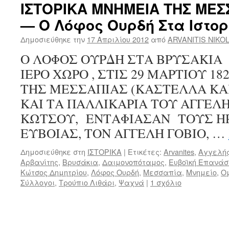
ΙΣΤΟΡΙΚΑ ΜΝΗΜΕΙΑ ΤΗΣ ΜΕΣ
— Ο Λόφος Ουρδή Στα Ιστο
Δημοσιεύθηκε την
17 Απριλίου 2012
από
ARVANITIS NIKO
Ο ΛΟΦΟΣ ΟΥΡΔΗ ΣΤΑ ΒΡΥΣΑΚΙ
ΙΕΡΟ ΧΩΡΟ , ΣΤΙΣ 29 ΜΑΡΤΙΟΥ 18
ΤΗΣ ΜΕΣΣΑΠΙΑΣ (ΚΑΣΤΕΛΛΑ ΚΑ
ΚΑΙ ΤΑ ΠΑΛΛΙΚΑΡΙΑ ΤΟΥ ΑΓΓΕΛΗ
ΚΩΤΣΟΥ, ΕΝΤΑΦΙΑΣΑΝ ΤΟΥΣ Η
ΕΥΒΟΙΑΣ, ΤΟΝ ΑΓΓΕΛΗ ΓΟΒΙΟ, …
Δημοσιεύθηκε στη
ΙΣΤΟΡΙΚΑ
|
Ετικέτες:
Arvanites
,
Αγγελής
Αρβανίτης
,
Βρυσάκια
,
Δαιμονοπόταμος
,
Ευβοϊκή Επανάσ
Κώτσος Δημητρίου
,
Λόφος Ουρδή
,
Μεσσαπία
,
Μνημείο
,
Ο
Σύλλογοι
,
Τρούπιο Λιθάρι
,
Ψαχνά
|
1 σχόλιο