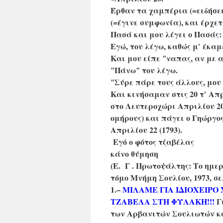
Έρθαν τα χαμπέρια (=ειδήσει
(=έγινε συμφωνία), και έρχε
Πασά και μου λέγει ο Πασάς
Εγώ, του
λέγω,
καθώς μʹ έκαμ
Και μου είπε ʺνα
πας, αν με 
ʺΠάνωʺ του λέγω.
ʺΣύρε πάρε τους άλλους,
μου 
Και κινήσαμαν στις 20 τʹ Απ
στο Λευτεροχώρι Απριλίου 2
ομήρους) και πάγει ο Γηώργο
Απριλίου 22
(1793).
Εγό ο φότος τζαβέλας
κάνο θύμηση
(Ε. Γ . Πρωτοψάλτης:
Το ημερ
τόμο Μνήμη Σουλίου, 1973, σε
1.–
ΜΙΛΑΜΕ ΓΙΑ ΙΔΙΟΧΕΙΡΟ
ΤΖΑΒΕΛΑ ΣΤΗ ΦΥΛΑΚΗ!!!
Γι
των Αρβανιτών Σουλιωτών και