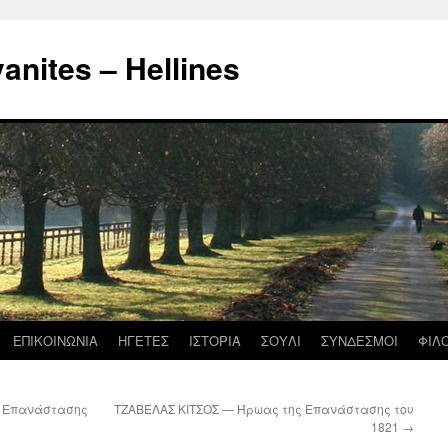
nites – Hellines
ΕΠΙΚΟΙΝΩΝΙΑ
ΗΓΕΤΕΣ
ΙΣΤΟΡΙΑ
ΣΟΥΛΙ
ΣΥΝΔΕΣΜΟΙ
ΦΙΛ
 Επανάστασης
ΤΖΑΒΕΛΑΣ ΚΙΤΣΟΣ — Ήρωας της Επανάστασης του
1821
→