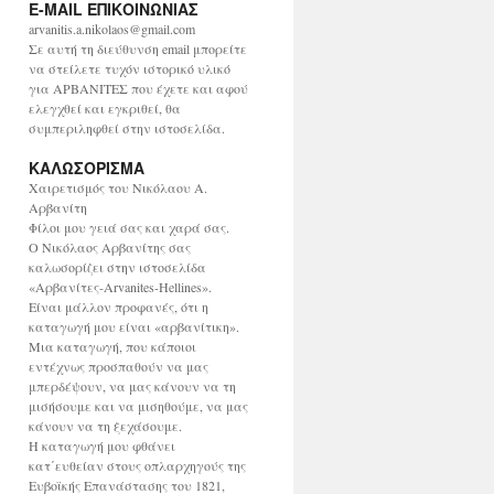
E-MAIL ΕΠΙΚΟΙΝΩΝΙΑΣ
χ
ε
arvanitis.a.nikolaos@gmail.com
ί
Σε αυτή τη διεύθυνση email μπορείτε
ο
να στείλετε τυχόν ιστορικό υλικό
για ΑΡΒΑΝΙΤΕΣ που έχετε και αφού
ελεγχθεί και εγκριθεί, θα
συμπεριληφθεί στην ιστοσελίδα.
ΚΑΛΩΣΟΡΙΣΜΑ
Χαιρετισμός του Νικόλαου Α.
Αρβανίτη
Φίλοι μου γειά σας και χαρά σας.
Ο Νικόλαος Αρβανίτης σας
καλωσορίζει στην ιστοσελίδα
«Αρβανίτες-Arvanites-Hellines».
Είναι μάλλον προφανές, ότι η
καταγωγή μου είναι «αρβανίτικη».
Μια καταγωγή, που κάποιοι
εντέχνως προσπαθούν να μας
μπερδέψουν, να μας κάνουν να τη
μισήσουμε και να μισηθούμε, να μας
κάνουν να τη ξεχάσουμε.
Η καταγωγή μου φθάνει
κατ΄ευθείαν στους οπλαρχηγούς της
Ευβοϊκής Επανάστασης του 1821,