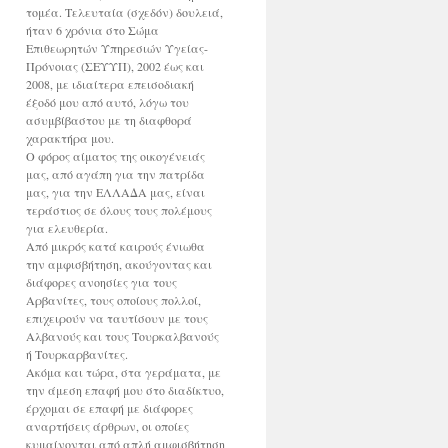
τομέα. Τελευταία (σχεδόν) δουλειά,
ήταν 6 χρόνια στο Σώμα
Επιθεωρητών Υπηρεσιών Υγείας-
Πρόνοιας (ΣΕΥΥΠ), 2002 έως και
2008, με ιδιαίτερα επεισοδιακή
έξοδό μου από αυτό, λόγω του
ασυμβίβαστου με τη διαφθορά
χαρακτήρα μου.
Ο φόρος αίματος της οικογένειάς
μας, από αγάπη για την πατρίδα
μας, για την ΕΛΛΑΔΑ μας, είναι
τεράστιος σε όλους τους πολέμους
για ελευθερία.
Από μικρός κατά καιρούς ένιωθα
την αμφισβήτηση, ακούγοντας και
διάφορες ανοησίες για τους
Αρβανίτες, τους οποίους πολλοί,
επιχειρούν να ταυτίσουν με τους
Αλβανούς και τους Τουρκαλβανούς
ή Τουρκαρβανίτες.
Ακόμα και τώρα, στα γεράματα, με
την άμεση επαφή μου στο διαδίκτυο,
έρχομαι σε επαφή με διάφορες
αναρτήσεις άρθρων, οι οποίες
κυμαίνονται από απλή αμφισβήτηση