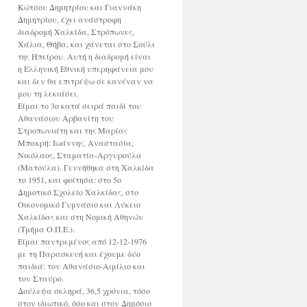
Κώτσου Δημητρίου και Γιαννάκη
Δημητρίου, έχει ανάστροφη
διαδρομή Χαλκίδα, Στρόπωνες,
Χάλια, Θήβα, και χάνεται στο Σούλι
της Ηπείρου. Αυτή η διαδρομή είναι
η Ελληνική Εθνική υπερηφάνεια μου
και δεν θα επιτρέψω σε κανέναν να
μου τη λεκιάσει.
Είμαι το 3ο κατά σειρά παιδί του
Αθανάσιου Αρβανίτη του
Στροπωνιάτη και της Μαρίας
Μπακρή: Ιωάννης, Αναστασία,
Νικόλαος, Σταματία-Αργυρούλα
(Ματούλα). Γεννήθηκα στη Χαλκίδα
το 1951, και φοίτησα: στο 5ο
Δημοτικό Σχολείο Χαλκίδας, στο
Οικονομικό Γυμνάσιο και Λύκειο
Χαλκίδας και στη Νομική Αθηνών
(Τμήμα Ο.Π.Ε.).
Είμαι παντρεμένος από 12-12-1976
με τη Παρασκευή και έχουμε δύο
παιδιά: τον Αθανάσιο-Αιμίλιο και
τον Σταύρο.
Δούλεψα σκληρά, 36,5 χρόνια, τόσο
στον ιδιωτικό, όσο και στον Δημόσιο