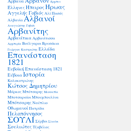
Άρβανον
Άρβανα
Άρμπεν
Ήρωας
Ήπειρος
Έλληνες
Αγγελής Γοβιός
Αλί Πασάς
Αλβανοί
Αλβανία
Αναγνώστης Γοβιός
Αρβανίτης
Αρβανίτικα
Αρβανίτισσα
Βούλγαροι
Βρυσάκια
Αρμπερία
Ελλάδα
Γεώργιος Καστριώτης
Επανάσταση
1821
Ευβοϊκή Επανάσταση 1821
Ιστορία
Εύβοια
Κολοκοτρώνης
Κώτσος Δημητρίου
Μάρκος Μπότσαρης
Μεσσαπία
Μποτσαραίοι
Μπουμπουλίνα
Μπότσαρης
Ναύπλιο
Οθωμανοί
Πατρίδα
Πελοπόννησος
ΣΟΥΛΙ
Σέρβοι
Σλαύοι
Σουλιώτες
Τζαβέλας