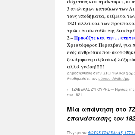
άσχετους και πράκτορες, οι ο
3 ανώνυμων κατοίκων των Λιοσ
τους υποδήματα, κείμενα τ
1821 αλλά και των προεπανα
τρώει το σκοτάδι της διαστρ
2.–
Προσέξτε και την… κτητι
Χριστόφορου Περαιβού, για π
ενός ανθρώπου που σκοτώθηκε
ξεκάρφωτη αλβανική λέξη sho
αλλά γνώση!!!!!!
Δημοσιεύθηκε στην
ΙΣΤΟΡΙΚΑ
και χαρ
Αποθηκεύστε τον
μόνιμο σύνδεσμο
.
←
ΤΖΑΒΕΛΑΣ ΖΥΓΟΥΡΗΣ — Ήρωας της
του 1821
Μία απάντηση στο
Τ
επανάστασης του 182
Πίνγκμπακ:
ΦΩΤΟΣ ΤΖΑΒΕΛΛΑΣ, 1770 – 