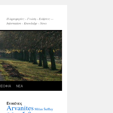
Πληροφορίες – Γνώση – Ειδήσεις —
Information – Knowledge – News
ΟΣΟΦΙΑ
ΝΕΑ
Ετικέτες
Arvanites
Milan Šufflay