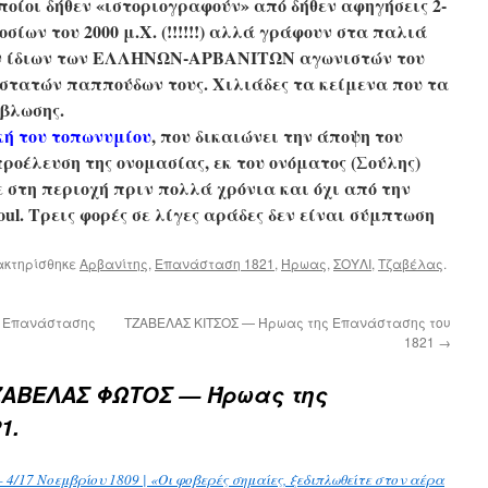
ποίοι δήθεν «ιστοριογραφούν» από δήθεν αφηγήσεις 2-
ίων του 2000 μ.Χ. (!!!!!!) αλλά γράφουν στα παλιά
ων ίδιων των ΕΛΛΗΝΩΝ-ΑΡΒΑΝΙΤΩΝ αγωνιστών του
στατών παππούδων τους. Χιλιάδες τα κείμενα που τα
έβλωσης.
κή του τοπωνυμίου
, που δικαιώνει την άποψη του
ροέλευση της ονομασίας, εκ του ονόματος (Σούλης)
 στη περιοχή πριν πολλά χρόνια και όχι από την
ul. Τρεις φορές σε λίγες αράδες δεν είναι σύμπτωση
ακτηρίσθηκε
Αρβανίτης
,
Επανάσταση 1821
,
Ήρωας
,
ΣΟΥΛΙ
,
Τζαβέλας
.
 Επανάστασης
ΤΖΑΒΕΛΑΣ ΚΙΤΣΟΣ — Ήρωας της Επανάστασης του
1821
→
ΖΑΒΕΛΑΣ ΦΩΤΟΣ — Ήρωας της
1.
4/17 Νοεμβρίου 1809 | «Οι φοβερές σημαίες, ξεδιπλωθείτε στον αέρα