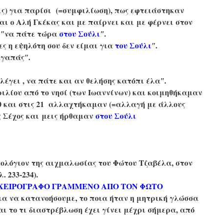
ς) για παρίσι (=
συμφιλίωση), πως
εφτειάστηκαν
ται
ο Αλή Γκέκας και με παίρνει και
με φέρνει στον
: ʺνα πάτε τώρα
στου Σούλι
ʺ.
ες η εψηλότη σου δεν είμαι για
του Σούλι
ʺ.
αγαπάςʺ.
λέγει , να
πάτε και αν θελήσης κατόπι έλαʺ.
ριλίου από το νησί
(των Ιωαννίνων) και κοιμηθήκαμαν
0
και στις 21
αλλαχτήκαμαν (=
αλλαγή με άλλους
ς Σέχος και
μεις ήρθαμαν
στου Σούλι
ολόγιον της αιχμαλωσίας του Φώτου Τζαβέλα,
στον
λ. 233
‐234).
 ΧΕΙΡΟΓΡΑΦΟ ΓΡΑΜΜΕΝΟ ΑΠΟ ΤΟΝ ΦΩΤΟ
α να κατανοήσουμε, το ποια ήταν η μητρική γλώσσα
 το τι διαστρέβλωση έχει γίνει μέχρι σήμερα, από