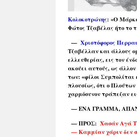
Κολοκοτρώνης
: «Ο Μάρκ
Φώτος Τζαβέλας ήτο το τ
—
Χριστόφορος Περρα
Τζαβέλλαν και άλλους ομ
ελλευθερίας, εις τον έν
ακούει αυτούς, ως άλλον
των: «φίλοι Συμπολίται
πλουσίως, ότι ο Πλούτων
χαρμόσυνον τράπεζαν ει
— ΕΝΑ ΓΡΑΜΜΑ, ΑΠΑ
— ΠΡΟΣ:
Χασάν Αγά Τ
— Καμμίαν χάριν δεν σε