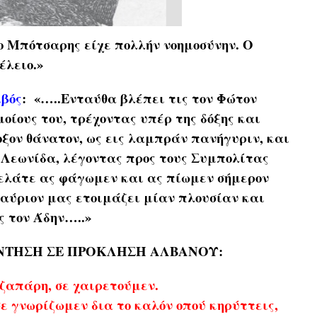
ο Μπότσαρης είχε πολλήν νοημοσύνην. Ο
έλειο.»
ιβός
: «…..Ενταύθα βλέπει τις τον Φώτον
οίους του, τρέχοντας υπέρ της δόξης και
δοξον θάνατον, ως εις λαμπράν πανήγυριν, και
 Λεωνίδα, λέγοντας προς τους Συμπολίτας
 ελάτε ας φάγωμεν και ας πίωμεν σήμερον
 αύριον μας ετοιμάζει μίαν πλουσίαν και
ς τον Άδην…..»
ΝΤΗΣΗ ΣΕ ΠΡΟΚΛΗΣΗ ΑΛΒΑΝΟΥ:
ζαπάρη, σε χαιρετούμεν.
 γνωρίζωμεν δια το καλόν οπού κηρύττεις,