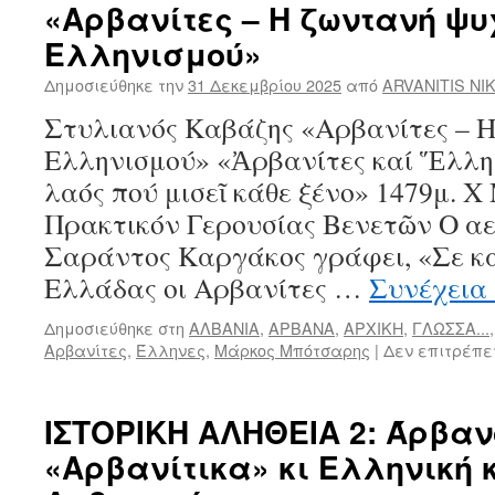
«Αρβανίτες – Η ζωντανή ψυ
Ελληνισμού»
Δημοσιεύθηκε την
31 Δεκεμβρίου 2025
από
ARVANITIS NI
Στυλιανός Καβάζης «Αρβανίτες – Η
Ελληνισμού» «Ἀρβανίτες καί Ἕλληνε
λαός πού μισεῖ κάθε ξένο» 1479μ. 
Πρακτικόν Γερουσίας Βενετῶν Ο αε
Σαράντος Καργάκος γράφει, «Σε κα
Ελλάδας οι Αρβανίτες …
Συνέχεια
Δημοσιεύθηκε στη
ΑΛΒΑΝΙΑ
,
ΑΡΒΑΝΑ
,
ΑΡΧΙΚΗ
,
ΓΛΩΣΣΑ...
Αρβανίτες
,
Έλληνες
,
Μάρκος Μπότσαρης
|
Δεν επιτρέπε
ΙΣΤΟΡΙΚΗ ΑΛΗΘΕΙΑ 2: Άρβαν
«Αρβανίτικα» κι Ελληνική