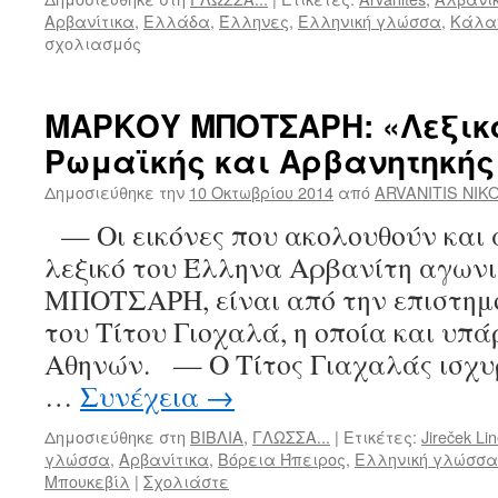
Αρβανίτικα
,
Ελλάδα
,
Έλληνες
,
Ελληνική γλώσσα
,
Κάλα
σχολιασμός
στο
ΠΕΡΙ
ORIGINAL
….ΑΡΒΑΝΗΤΗΚΟΙΣ
ΜΑΡΚΟΥ ΜΠΟΤΣΑΡΗ: «Λεξικό
ΑΠΛΗΣ
Ρωμαϊκής και Αρβανητηκής
ΚΑΙ
ΕΙΣΒΟΛΗΣ
Δημοσιεύθηκε την
10 Οκτωβρίου 2014
από
ARVANITIS NIK
ΑΛΒΑΝΩΝ
ΠΡΑΚΤΟΡΩΝ
— Οι εικόνες που ακολουθούν και 
λεξικό του Έλληνα Αρβανίτη αγω
ΜΠΟΤΣΑΡΗ, είναι από την επιστημ
του Τίτου Γιοχαλά, η οποία και υπ
Αθηνών. — Ο Τίτος Γιαχαλάς ισχυρί
…
Συνέχεια
→
Δημοσιεύθηκε στη
ΒΙΒΛΙΑ
,
ΓΛΩΣΣΑ...
|
Ετικέτες:
Jireček Li
γλώσσα
,
Αρβανίτικα
,
Βόρεια Ήπειρος
,
Ελληνική γλώσσα
Μπουκεβίλ
|
Σχολιάστε