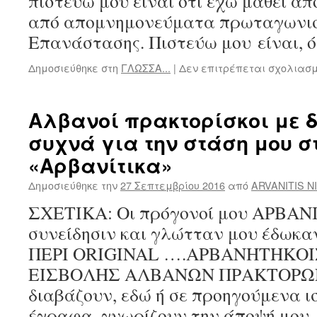
πιστεύω μου είναι ότι έχω μάθει απ
από απομνημονεύματα πρωταγωνισ
Επανάστασης. Πιστεύω μου είναι, 
Δημοσιεύθηκε στη
ΓΛΩΣΣΑ...
|
Δεν επιτρέπεται σχολιασ
Αλβανοί πρακτορίσκοι με 
συχνά για την στάση μου 
«Αρβανίτικα»
Δημοσιεύθηκε την
27 Σεπτεμβρίου 2016
από
ARVANITIS N
ΣΧΕΤΙΚΑ: Οι πρόγονοί μου ΑΡΒΑΝΙ
συνείδησιν και γλώτταν μου έδω
ΠΕΡΙ ORIGINAL ….ΑΡΒΑΝΗΤΗΚΟΙ
ΕΙΣΒΟΛΗΣ ΑΛΒΑΝΩΝ ΠΡΑΚΤΟΡΩΝ 
διαβάζουν, εδώ ή σε προηγούμενα ι
έγραφα, γνωρίζουν την άποψή μου, 