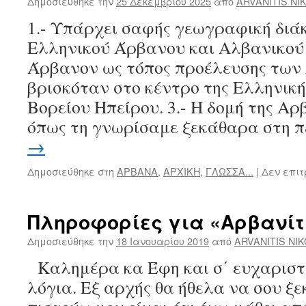
Δημοσιεύθηκε την
25 Δεκεμβρίου 2025
από
ARVANITIS NI
1.- Υπάρχει σαφής γεωγραφική διά
Ελληνικού Άρβανου και Αλβανικού A
Άρβανον ως τόπος προέλευσης των
βρισκόταν στο κέντρο της Ελληνικ
Βορείου Ηπείρου. 3.- Η δομή της Αρ
όπως τη γνωρίσαμε ξεκάθαρα στη 
→
Δημοσιεύθηκε στη
ΑΡΒΑΝΑ
,
ΑΡΧΙΚΗ
,
ΓΛΩΣΣΑ...
|
Δεν επι
Πληροφορίες για «Αρβανί
Δημοσιεύθηκε την
18 Ιανουαρίου 2019
από
ARVANITIS NI
Καλημέρα κα Έφη και σ΄ ευχαριστ
λόγια. Εξ αρχής θα ήθελα να σου ξε