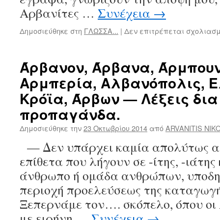
Αρβανίτες …
Συνέχεια
→
Δημοσιεύθηκε στη
ΓΛΩΣΣΑ...
|
Δεν επιτρέπεται σχολιασ
Άρβανον, Άρβανα, Άρμπουν
Αρμπερία, Αλβανόπολις, 
Κρόϊα, Άρβων — Λέξεις δι
προπαγάνδα.
Δημοσιεύθηκε την
23 Οκτωβρίου 2014
από
ARVANITIS NIK
— Δεν υπάρχει καμία απολύτως αμ
επίθετα που λήγουν σε -ίτης, -ιάτης
άνθρωπο ή ομάδα ανθρώπων, υποδη
περιοχή προελεύσεως της καταγωγ
Ξεπερνάμε τον…. σκόπελο, όπου οι
με ειρήνη …
Συνέχεια
→