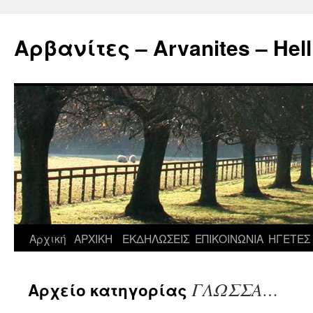
Μετάβαση
σε
Αρβανίτες – Arvanites – Hell
περιεχόμενο
Αρχική
ΑΡΧΙΚΗ
ΕΚΔΗΛΩΣΕΙΣ
ΕΠΙΚΟΙΝΩΝΙΑ
ΗΓΕΤΕΣ
ΓΛΩΣΣΑ…
Αρχείο κατηγορίας