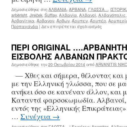
Δημοσιεύθηκε στη
ΑΛΒΑΝΙΑ
,
ΑΡΒΑΝΑ
,
ΓΛΩΣΣΑ...
,
ΙΣΤΟΡΙΚ
arbërisht
,
Jireček
,
Šufflay
,
Αλβανία
,
Αλβανοί
,
Αλβανόπολις
Αρβανίτικα
,
Άρβανον
,
Άρβων
,
Άρμπεν
,
Άρμπέρ
,
Αρμπερί
Προπαγάνδα
|
Δεν επιτρέπεται σχολιασμός
στο
Άρβανον,
Άρβανα,
Άρμπουνα,
ΠΕΡΙ ORIGINAL ….ΑΡΒΑΝΗΤΗ
Αρμπέν,
ΕΙΣΒΟΛΗΣ ΑΛΒΑΝΩΝ ΠΡΑΚΤ
Αρμπερία,
Αλβανόπολι
Δημοσιεύθηκε την
20 Οκτωβρίου 2014
από
ARVANITIS NIK
Ελμπασάν,
Κρόϊα,
— Χθες και σήμερα, θέλοντας και 
Άρβων
με την Ελληνική γλώσσα, που σε μα
—
Λέξεις
ανήκει όσο σε κανέναν άλλον, και 
δια
Καταντά φαρσοκωμωδία. Αλβανοί,
πάσαν
προπαγάνδ
εντός της «Ελληνικής Επικράτειας
…
Συνέχεια
→
Δημοσιεύθηκε στη
ΓΛΩΣΣΑ...
|
Ετικέτες:
Arvanites
,
Αλβανι