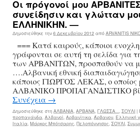
Οι πρόγονοί μου ΑΡΒΑΝΙΤΕΣ
συνείδησιν και γλώτταν μο
ΕΛΛΗΝΙΚΗΝ. —
Δημοσιεύθηκε την
6 Δεκεμβρίου 2012
από
ARVANITIS NIK
=== Κατά καιρούς, κάποιοι ενοχλη
γράφονται σε αυτή τη σελίδα γι
των ΑΡΒΑΝΙΤΩΝ, προσπαθούν να μ
….Αλβανική εθνική διαπαιδαγώγηση
κάποιος ΓΙΩΡΓΟΣ ΛΕΚΑΣ, ο οποίος 
ΑΛΒΑΝΙΚΟ ΠΡΟΠΑΓΑΝΔΙΣΤΙΚΟ βίν
Συνέχεια
→
Δημοσιεύθηκε στη
ΑΛΒΑΝΙΑ
,
ΑΡΒΑΝΑ
,
ΓΛΩΣΣΑ...
,
ΣΟΥΛΙ
|
προπαγάνδα
,
Αλβανοί
,
Αρβανίτικα
,
Άρβανον
,
Ελληνική 
Ιταλία
,
Μάρκος Μπότσαρης
,
Πελοπόννησος
,
ΣΟΥΛΙ
,
Συμμ