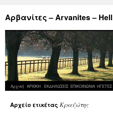
Μετάβαση
σε
Αρβανίτες – Arvanites – Hell
περιεχόμενο
Αρχική
ΑΡΧΙΚΗ
ΕΚΔΗΛΩΣΕΙΣ
ΕΠΙΚΟΙΝΩΝΙΑ
ΗΓΕΤΕΣ
Κριεζώτης
Αρχείο ετικέτας