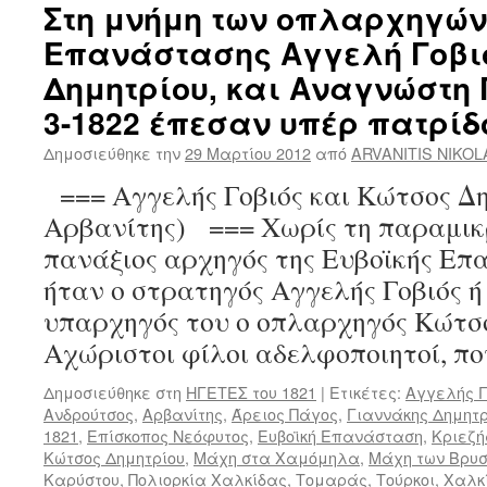
Στη μνήμη των οπλαρχηγών
Επανάστασης Αγγελή Γοβι
Δημητρίου, και Αναγνώστη Γ
3-1822 έπεσαν υπέρ πατρίδ
Δημοσιεύθηκε την
29 Μαρτίου 2012
από
ARVANITIS NIKO
=== Αγγελής Γοβιός και Κώτσος Δη
Αρβανίτης) === Χωρίς τη παραμικ
πανάξιος αρχηγός της Ευβοϊκής Επ
ήταν ο στρατηγός Αγγελής Γοβιός ή
υπαρχηγός του ο οπλαρχηγός Κώτσο
Αχώριστοι φίλοι αδελφοποιητοί, π
Δημοσιεύθηκε στη
ΗΓΕΤΕΣ του 1821
|
Ετικέτες:
Αγγελής Γ
Ανδρούτσος
,
Αρβανίτης
,
Άρειος Πάγος
,
Γιαννάκης Δημητρ
1821
,
Επίσκοπος Νεόφυτος
,
Ευβοϊκή Επανάσταση
,
Κριεζή
Κώτσος Δημητρίου
,
Μάχη στα Χαμόμηλα
,
Μάχη των Βρυ
Καρύστου
,
Πολιορκία Χαλκίδας
,
Τομαράς
,
Τούρκοι
,
Χαλκ