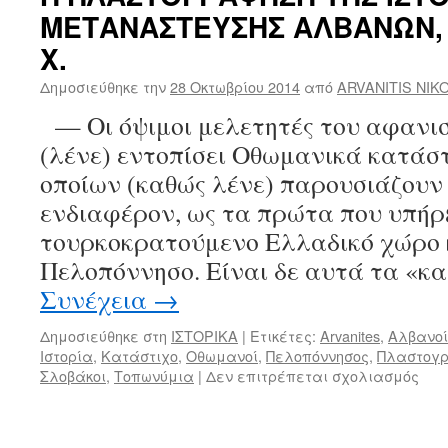
ΙΣΤΟΡΙΑΣ
ΜΕΤΑΝΑΣΤΕΥΣΗΣ ΑΛΒΑΝΩΝ, Ε
ΜΕΤΑΝΑΣΤΕΥ
ΑΛΒΑΝΩΝ
Χ.
ΣΤΗ
ΠΕΛΟΠΟΝΝΗΣ
Δημοσιεύθηκε την
28 Οκτωβρίου 2014
από
ARVANITIS NIK
—
— Οι όψιμοι μελετητές του αφανισ
ΜΕΡΟΣ
2ον
(λένε) εντοπίσει Οθωμανικά κατάστ
οποίων (καθώς λένε) παρουσιάζουν
ενδιαφέρον, ως τα πρώτα που υπήρ
τουρκοκρατούμενο Ελλαδικό χώρο κ
Πελοπόννησο. Είναι δε αυτά τα «κ
Συνέχεια
→
Δημοσιεύθηκε στη
ΙΣΤΟΡΙΚΑ
|
Ετικέτες:
Arvanites
,
Αλβανοί
Ιστορία
,
Κατάστιχο
,
Οθωμανοί
,
Πελοπόννησος
,
Πλαστογ
Σλοβάκοι
,
Τοπωνύμια
|
Δεν επιτρέπεται σχολιασμός
στο
Η
ΠΛ
ΤΗΣ