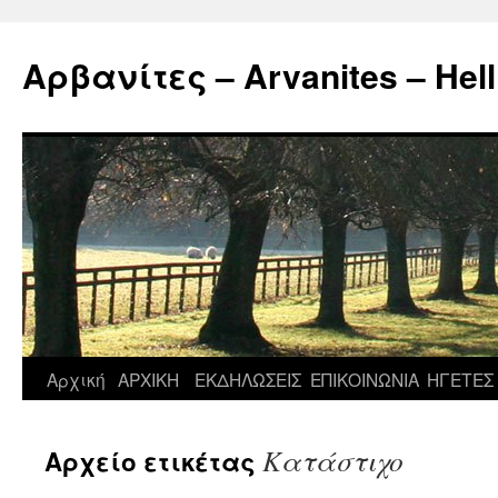
Μετάβαση
σε
Αρβανίτες – Arvanites – Hell
περιεχόμενο
Αρχική
ΑΡΧΙΚΗ
ΕΚΔΗΛΩΣΕΙΣ
ΕΠΙΚΟΙΝΩΝΙΑ
ΗΓΕΤΕΣ
Κατάστιχο
Αρχείο ετικέτας