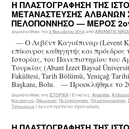
Η ΠΛΑΣΤΟΓΡΑΦΗΣΗ ΤΗΣ ΙΣΤΟ
ΜΕΤΑΝΑΣΤΕΥΣΗΣ ΑΛΒΑΝΩΝ 
ΠΕΛΟΠΟΝΝΗΣΟ — ΜΕΡΟΣ 2ο
Δημοσιεύθηκε την
2 Νοεμβρίου 2014
από
ARVANITIS NIKO
— Ο Λεβέντ Καγιάπιναρ (Levent Kay
επίκουρος καθηγητής και πρόεδρος 
Ιστορίας, του Πανεπιστημίου του 
Τουρκίας (Abant İzzet Baysal Üniversit
Fakültesi, Tarih Bölümü, Yeniçağ Tarih
Başkanı, Bolu. — Προσκλήθηκε το 
Δημοσιεύθηκε στη
ΙΣΤΟΡΙΚΑ
|
Ετικέτες:
Arvanites
,
Αλβανοί
Κατάστιχο
,
Οθωμανοί
,
Πελοπόννησος
,
Πλαστογράφηση
,
Τοπωνύμια
|
Δεν επιτρέπεται σχολιασμός
στο
Η
ΠΛΑΣΤΟΓΡΑΦ
ΤΗΣ
Η ΠΛΑΣΤΟΓΡΑΦΗΣΗ ΤΗΣ ΙΣΤΟ