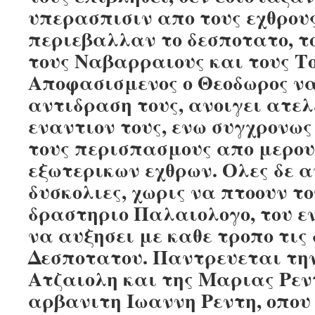
υπερασπισιν απο τους εχθρου
περιεβαλλαν το δεσποτατο, το
τους Ναβαρραιους και τους Τ
Αποφασισμενος ο Θεοδωρος να
αντιδραση τους, ανοιγει ατε
εναντιον τους, ενω συγχρονω
τους περισπασμους απο μερου
εξωτερικων εχθρων. Ολες δε α
δυσκολιες, χωρις να πτοουν τ
δραστηριο Παλαιολογο, του εν
να αυξησει με καθε τροπο τις
Δεσποτατου. Παντρευεται την
Ατζαιολη και της Μαριας Ρεντ
αρβανιτη Ιωαννη Ρεντη, οπου 