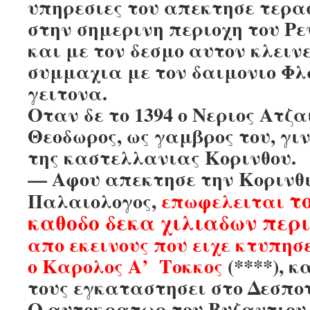
υπηρεσιες του απεκτησε τερ
στην σημερινη περιοχη του Ρ
και με τον δεσμο αυτον κλειν
συμμαχια με τον δαιμονιο Φλ
γειτονα.
Οταν δε το 1394 ο Νεριος Ατζα
Θεοδωρος, ως γαμβρος του, γι
της καστελλανιας Κορινθου.
— Αφου απεκτησε την Κορινθι
τ
Παλαιολογος,
επωφελειται
καθοδο δεκα χιλιαδων περ
απο εκεινους που ειχε κτυπησ
ο Καρολος Α’ Τοκκος
(****), κ
τους εγκαταστησει στο Δεσπο
Ο αυτοκρατωρ του Βυζαντιο