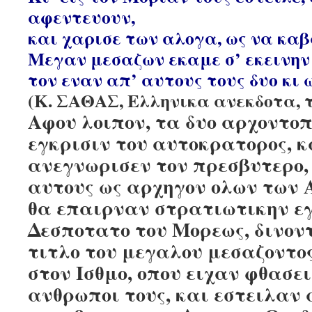
αφεντευουν,
και χαρισε των αλογα, ως να καβ
Μεγαν μεσαζων εκαμε σ’ εκεινην
τον εναν απ’ αυτους τους δυο κι 
(Κ. ΣΑΘΑΣ, Ελληνικα ανεκδοτα, τομ
Αφου λοιπον, τα δυο αρχοντο
εγκρισιν του αυτοκρατορος, κ
ανεγνωρισεν τον πρεσβυτερο,
αυτους ως αρχηγον ολων των
θα επαιρναν στρατιωτικην ε
Δεσποτατο του Μορεως, δινοντ
τιτλο του μεγαλου μεσαζοντο
στον Ισθμο, οπου ειχαν φθασει
ανθρωποι τους, και εστειλαν 