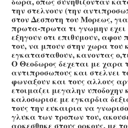
δωρα, οπως συνηθιζονταν κατ
την στελνουν (την αντιπροσω
στον Δεσποτη του Μορεως, γι
πρωτα-πρωτα τι γνωμην εχει 
εξηγουν οτι επιθυμουν, αφου 
του, να μπουν στην χωρα του 
εγκατασταθουν, κανοντας ο,τι
Ο Θεοδωρος δεχεται με χαρα 
αντιπροσωπους και στελνει το
φωναξουν και τους αλλους αρ
ετοιμαζει μεγαλην υποδοχην κ
καλοσωρισε με εγκαρδια δεξι
τους την ευκαιρια να γνωρισ
γλυκα των τροπων του, ακουσε
αρκεσθηκε στους ορκους, με το