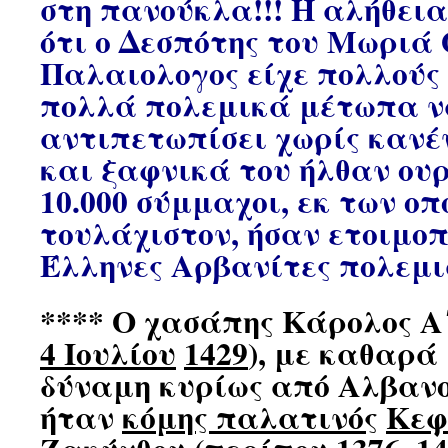
στη πανούκλα!!! Η αλήθεια
ότι ο Δεσπότης του Μωριά
Παλαιολογος είχε πολλούς 
πολλά πολεμικά μέτωπα 
αντιπετωπίσει χωρίς κανέ
και ξαφνικά του ήλθαν ου
10.000 σύμμαχοι, εκ των οπο
τουλάχιστον, ήσαν ετοιμο
Έλληνες Αρβανίτες πολεμιστ
**** Ο χασάπης
Κάρολος Α΄
4 Ιουλίου
1429
), με καθαρά
δύναμη κυρίως από Αλβανο
ήταν
κόμης παλατινός
Κεφ