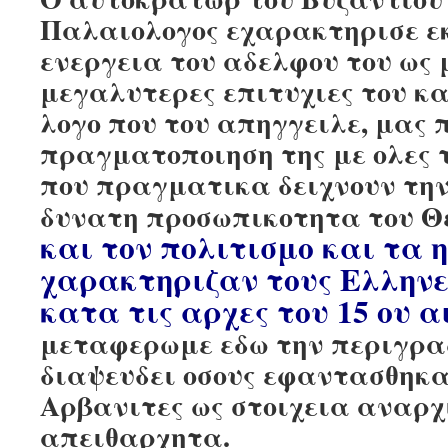
Παλαιολογος εχαρακτηρισε ε
ενεργεια του αδελφου του ως 
μεγαλυτερες επιτυχιες του κα
λογο που του απηγγειλε, μας 
πραγματοποιηση της με ολες τ
που πραγματικα δειχνουν την
δυνατη προσωπικοτητα του Θ
και τον πολιτισμο και τα 
χαρακτηριζαν τους Ελληνε
κατα τις αρχες του 15 ου 
μεταφερωμε εδω την περιγραφ
διαψευδει οσους εφαντασθηκα
Αρβανιτες ως στοιχεια αναρχ
απειθαρχητα.