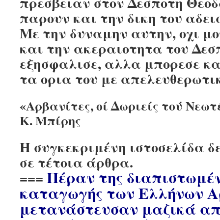
πρεσβειαν στον Δεσποτη Θεοδ
παρουν και την δικη του αδει
Με την δυναμην αυτην, οχι μο
και την ακεραιοτητα του Δε
εξησφαλισε, αλλα μπορεσε κα
τα ορια του με απελευθερωτι
«Αρβανίτες, οί Δωριείς τού Νεω
Κ. Μπίρης
Η συγκεκριμένη ιστοσελίδα δε
σε τέτοια άρθρα.
Πέραν της διαπιστωμέν
===
καταγωγής των Ελλήνων Α
μετανάστευσαν μαζικά από