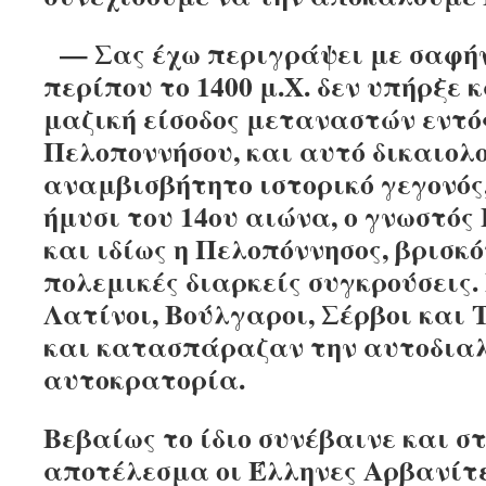
— Σας έχω περιγράψει με σαφήνε
περίπου το 1400 μ.Χ. δεν υπήρξε
μαζική είσοδος μεταναστών εντό
Πελοποννήσου, και αυτό δικαιολ
αναμβισβήτητο ιστορικό γεγονός,
ήμυσι του 14ου αιώνα, ο γνωστός
και ιδίως η Πελοπόννησος, βρισκ
πολεμικές διαρκείς συγκρούσεις. 
Λατίνοι, Βούλγαροι, Σέρβοι και 
και κατασπάραζαν την αυτοδια
αυτοκρατορία.
Βεβαίως το ίδιο συνέβαινε και σ
αποτέλεσμα οι Έλληνες Αρβανίτε