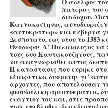
Ο αδελφος το
πατερας του 
διαδοχου, Μα
Καντακουζηνος, αυτοδιοριζετ
«αυτοκρατωρ» και κυβερνα γι
Δεσποτατο, εως οτου το 1383 κ
Θεοδωρος Α’ Παλαιολογος να
τους δυο Καντακουζηνους, πατ
να αναγνωρισθει αυτος δεσπο
Η καταστασις που ευρηκε στο
εξαιρετικα δυσμενης γι’ αυτο
αρχοντες, που αποτελουσαν τ
φεουδαλικη αριστοκρατια, δ
εναντιον του και, στις προσπ
τους επιβληθει, δεν εδισταζα