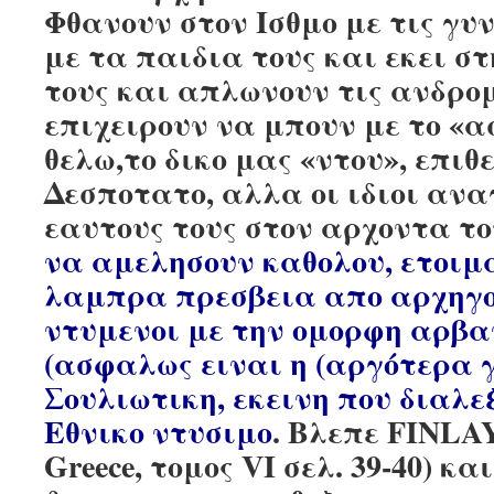
Φθανουν στον Ισθμο με τις γυ
με τα παιδια τους και εκει στ
τους και απλωνουν τις ανδρομ
επιχειρουν να μπουν με το «α
θελω,το δικο μας «ντου», επιθε
Δεσποτατο, αλλα οι ιδιοι ανα
εαυτους τους στον αρχοντα το
να αμελησουν καθολου, ετοιμ
λαμπρα πρεσβεια απο αρχηγου
ντυμενοι με την ομορφη αρβα
(ασφαλως ειναι η (αργότερα 
Σουλιωτικη, εκεινη που διαλε
Εθνικο ντυσιμο
. Βλεπε FINLAY,
Greece, τομος VI σελ. 39-40) κ