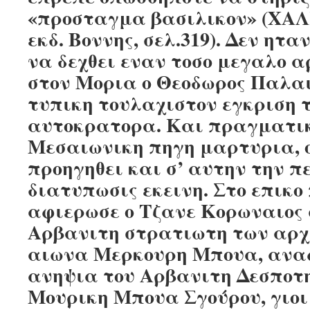
«προσταγμα βασιλικον» (Χ
εκδ. Βοννης, σελ.319). Δεν ητ
να δεχθει εναν τοσο μεγαλο 
στον Μορια ο Θεοδωρος Παλαι
τυπικη τουλαχιστον εγκριση 
αυτοκρατορα. Και πραγματικ
Μεσαιωνικη πηγη μαρτυρια, ο
προηγηθει και σ’ αυτην την π
διατυπωσις εκεινη. Στο επικο
αφιερωσε ο Τζανε Κορωναιος
Αρβανιτη στρατιωτη των αρχω
αιωνα Μερκουρη Μπουα, ανα
ανηψια του Αρβανιτη Δεσποτ
Μουρικη Μπουα Σγούρου, γιοι