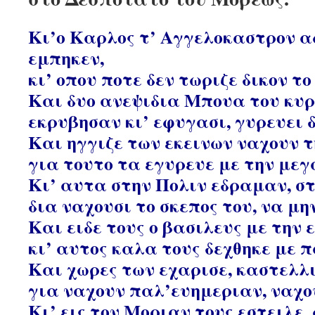
Κι’ο Καρλος τ’ Αγγελοκαστρον α
εμπηκεν,
κι’ οπου ποτε δεν τωριζε δικον το
Και δυο ανεψιδια Μπουα του κυρ
εκρυβησαν κι’ εφυγασι, γυρευει δ
Και ηγγιζε των εκεινων ναχουν τ
για τουτο τα εγυρευε με την μεγ
Κι’ αυτα στην Πολιν εδραμαν, σ
δια ναχουσι το σκεπος του, να μ
Και ειδε τους ο βασιλευς με την
κι’ αυτος καλα τους δεχθηκε με 
Και χωρες των εχαρισε, καστελλ
για ναχουν παλ’ευημεριαν, ναχο
Κι’ εις τον Μοριαν τους εστειλε, 