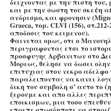
δειχνοντας με την πιστη του, 
και με την σωστη του σκεψη α
ανδρισμο, και φρονησιν (Migne,
Graeca, τομ. CLVI (156), στ.212
αποδοσις του κειμενου).
Φαινεται ομως, οτι ο Μανουη
περιγραφοντας ετσι το ιστορι
προσφυγης Αρβανιτων στο Δε
Μορεως, θελησε να δωσει ολην
επιτυχιας στον νεκρο αδελφο 
παραλειποντας να κανει λογο
δικη του συμβολη σ’ αυτο το 
ξερουμε και απο αλλες περιπ
εποικισμων, μια τοσο υπευθυ
επρεπε οπωσδηποτε να στηριζ