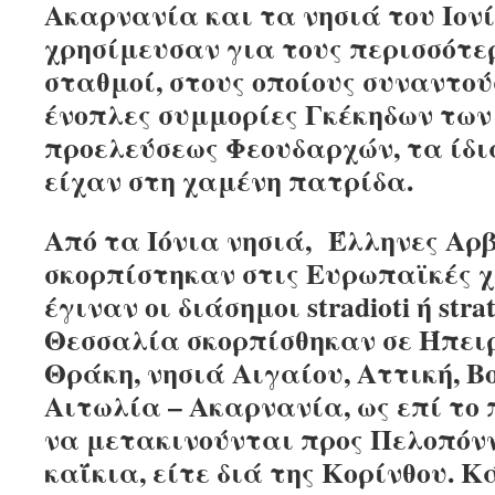
Ακαρνανία και τα νησιά του Ιονίο
χρησίμευσαν για τους περισσότε
σταθμοί, στους οποίους συναντού
ένοπλες συμμορίες Γκέκηδων των
προελεύσεως Φεουδαρχών, τα ίδ
είχαν στη χαμένη πατρίδα.
Από τα Ιόνια νησιά, Έλληνες Αρ
σκορπίστηκαν στις Ευρωπαϊκές χ
έγιναν οι διάσημοι stradioti ή stra
Θεσσαλία σκορπίσθηκαν σε Ήπειρ
Θράκη, νησιά Αιγαίου, Αττική, Β
Αιτωλία – Ακαρνανία, ως επί το 
να μετακινούνται προς Πελοπόνν
καΐκια, είτε διά της Κορίνθου. Κ