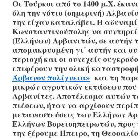
Οι Τούρκοι από το 1400 μ.Χ. έκα
όλη την νότιο (σημερινή) Αλβανία
την είχαν καταλάβει. Η αδυναμί
Κωνσταντινούπολης να συντηρε
(Ελλήνων) Αρβανιτών, σε αυτήν 
απομακρυσμένη γι΄ αυτήν και σ
περιοχή και οι συνεχείς συγκρού
επιφέρουν την ολική καταστροφ
Άρβανον πολίχνεια»
και τη παρ
μικρών αγροτικών εκτάσεων που 
Αρβανίτες. Αποτέλεσμα αυτών τ
πιέσεων, ήταν να αρχίσουν περίπ
μεταναστεύσεις των Ελλήνων Α
Ελλήνων Βορειοηπειρωτών, προς 
την ξέρουμε Ήπειρο, τη Θεσσαλία