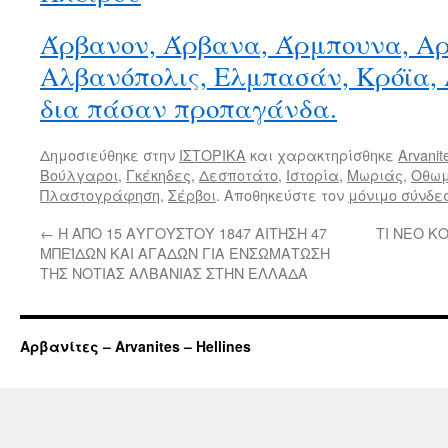
Άρβανον, Άρβανα, Άρμπουνα, Αρ
Αλβανόπολις, Ελμπασάν, Κρόϊα,
δια πάσαν προπαγάνδα.
Δημοσιεύθηκε στην
ΙΣΤΟΡΙΚΑ
και χαρακτηρίσθηκε
Arvanit
Βούλγαροι
,
Γκέκηδες
,
Δεσποτάτο
,
Ιστορία
,
Μωριάς
,
Οθωμ
Πλαστογράφηση
,
Σέρβοι
. Αποθηκεύστε τον
μόνιμο σύνδε
←
Η ΑΠΟ 15 ΑΥΓΟΥΣΤΟΥ 1847 ΑΙΤΗΣΗ 47
ΤΙ ΝΕΟ Κ
ΜΠΕΪΔΩΝ ΚΑΙ ΑΓΑΔΩΝ ΓΙΑ ΕΝΣΩΜΑΤΩΣΗ
ΤΗΣ ΝΟΤΙΑΣ ΑΛΒΑΝΙΑΣ ΣΤΗΝ ΕΛΛΑΔΑ
Αρβανίτες – Arvanites – Hellines