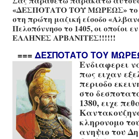
Σας παραθέτω παρακάτω αυτούσ
«ΔΕΣΠΟΤΑΤΟ ΤΟΥ ΜΩΡΕΩΣ» το 
στη πρώτη μαζική είσοδο «Αλβαν
Πελοπόννησο το 1405, οι οποίοι ε
ΕΛΛΗΝΕΣ ΑΡΒΑΝΙΤΕΣ!!!!!!
===
ΔΕΣΠΟΤΑΤΟ ΤΟΥ ΜΩΡΕ
Ενδιαφερει ν
πως ειχαν εξε
περιοδο εκει
στο δεσποτατ
1380, ειχε πε
Καντακουζηνο
κληρονομο το
ανηψιο του Δη