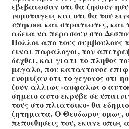
εβεβαιωσαν οτι θα ζησουν ησυ
νομοταγεις και οτι θα του ειν
υπηκοοι και στρατιωτες, και 
αδεια να περασουν στο Δεσπο
Πολλοι απο τους συμβουλους τ
ειναι παραλογοι, τον απετρε
δεχθει, και γιατι το πληθος τ
μεγαλο, που καταντουσε επιφο
ενομιζαν οτι το γεγονος οτι 
ζουν αλλιως -ασφαλως ο αυτ
σημειο αυτο εκρυβε σε υπαιν
τους στο πλιατσικο- θα εδημι
ζητηματα. Ο Θεοδωρος ομως, 
πεποιθησεις του, εκανε οπως α