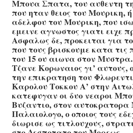
Μπουα Σπατα, του αυθεντη τ
που ηταν θειος του Μουρικη, 
αδελφου του Μουρικη, που ισ
εμεινε αγνωστος γιατι ειχε π
Ασφαλως δε, προκειται για τ
που τους βρισκουμε κατα τις 
του 15 ου αιωνα στον Μυστρα.
Τζανε Κορωναιος γι’ αυτους, 
την επικρατηση του Φλωρεντι
Καρολου Τοκκου Α’ στην Αιτωλ
κατεφυγαν οι δυο νεαροι Μπο
Βυζαντιο, στον αυτοκρατορα
Παλαιολογο, ο οποιος τους εδε
διωρισε ως τιτλουχους, στρατ
στο Δεσποτατο του Μορεως.