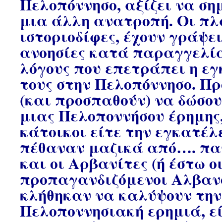
Πελοπόννησο, αξίζει να ση
μια άλλη ανατροπή. Οι πλ
ιστοριοδίφες, έχουν γράψε
ανοησίες κατά παραγγελία
λόγους που επετράπει η ε
τους στην Πελοπόννησο. Π
(και προσπαθούν) να δώσου
μιας Πελοποννήσου έρημης,
κάτοικοι είτε την εγκατέλ
πέθαναν μαζικά από…. πα
και οι Αρβανίτες (ή έστω ο
προπαγανδιζόμενοι Αλβανο
κλήθηκαν να καλύψουν την
Πελοποννησιακή ερημιά, ε