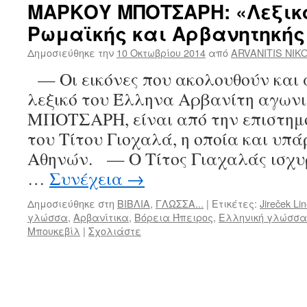
ΜΑΡΚΟΥ ΜΠΟΤΣΑΡΗ: «Λεξικό
Ρωμαϊκής και Αρβανητηκής
Δημοσιεύθηκε την
10 Οκτωβρίου 2014
από
ARVANITIS NIK
— Οι εικόνες που ακολουθούν και 
λεξικό του Έλληνα Αρβανίτη αγω
ΜΠΟΤΣΑΡΗ, είναι από την επιστημ
του Τίτου Γιοχαλά, η οποία και υπ
Αθηνών. — Ο Τίτος Γιαχαλάς ισχυρί
…
Συνέχεια
→
Δημοσιεύθηκε στη
ΒΙΒΛΙΑ
,
ΓΛΩΣΣΑ...
|
Ετικέτες:
Jireček Li
γλώσσα
,
Αρβανίτικα
,
Βόρεια Ήπειρος
,
Ελληνική γλώσσα
Μπουκεβίλ
|
Σχολιάστε