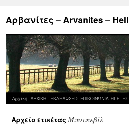
Μετάβαση
σε
Αρβανίτες – Arvanites – Hell
περιεχόμενο
Αρχική
ΑΡΧΙΚΗ
ΕΚΔΗΛΩΣΕΙΣ
ΕΠΙΚΟΙΝΩΝΙΑ
ΗΓΕΤΕΣ
Μπουκεβίλ
Αρχείο ετικέτας