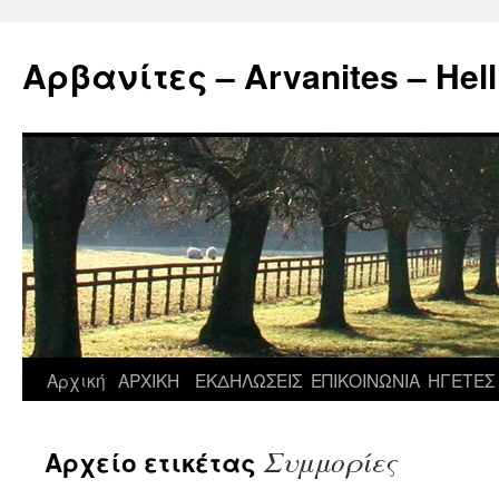
Μετάβαση
σε
Αρβανίτες – Arvanites – Hell
περιεχόμενο
Αρχική
ΑΡΧΙΚΗ
ΕΚΔΗΛΩΣΕΙΣ
ΕΠΙΚΟΙΝΩΝΙΑ
ΗΓΕΤΕΣ
Συμμορίες
Αρχείο ετικέτας