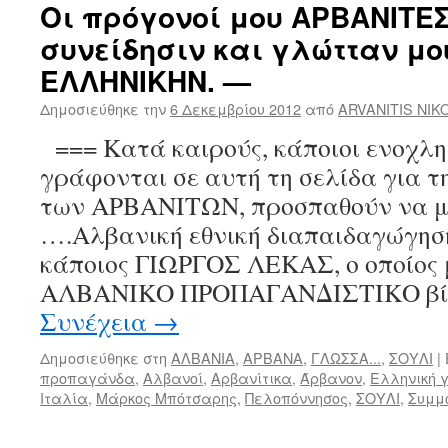
Οι πρόγονοί μου ΑΡΒΑΝΙΤΕΣ
συνείδησιν και γλώτταν μο
ΕΛΛΗΝΙΚΗΝ. —
Δημοσιεύθηκε την
6 Δεκεμβρίου 2012
από
ARVANITIS NIK
=== Κατά καιρούς, κάποιοι ενοχλη
γράφονται σε αυτή τη σελίδα γι
των ΑΡΒΑΝΙΤΩΝ, προσπαθούν να μ
….Αλβανική εθνική διαπαιδαγώγηση
κάποιος ΓΙΩΡΓΟΣ ΛΕΚΑΣ, ο οποίος 
ΑΛΒΑΝΙΚΟ ΠΡΟΠΑΓΑΝΔΙΣΤΙΚΟ βίν
Συνέχεια
→
Δημοσιεύθηκε στη
ΑΛΒΑΝΙΑ
,
ΑΡΒΑΝΑ
,
ΓΛΩΣΣΑ...
,
ΣΟΥΛΙ
|
προπαγάνδα
,
Αλβανοί
,
Αρβανίτικα
,
Άρβανον
,
Ελληνική 
Ιταλία
,
Μάρκος Μπότσαρης
,
Πελοπόννησος
,
ΣΟΥΛΙ
,
Συμμ