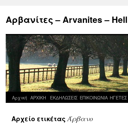
Μετάβαση
σε
Αρβανίτες – Arvanites – Hell
περιεχόμενο
Αρχική
ΑΡΧΙΚΗ
ΕΚΔΗΛΩΣΕΙΣ
ΕΠΙΚΟΙΝΩΝΙΑ
ΗΓΕΤΕΣ
Άρβανο
Αρχείο ετικέτας