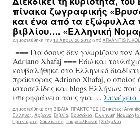
Διεκδικεί τη κυριότητα, του
πίνακα ζωγραφικής «Βρυσ
και ένα από τα εξώφυλλα τ
βιβλίου…. «Ελληνική Νομα
Δημοσιεύθηκε την
12 Απριλίου 2012
από
ARVANITIS NIKO
=== Για όσους δεν γνωρίζουν τον
Adriano Xhafaj === Εδώ και τουλάχι
κουβαλήθηκε στο Ελληνικό διαδίκτυ
πράκτορας Adriano Xhafaj, ο οποίος 
ιστοσελίδες και blogs Ελλήνων που
υπερηφάνεια τους για …
Συνέχεια
Δημοσιεύθηκε στη
ΒΙΒΛΙΑ
,
ΠΡΑΚΤΟΡΕΣ
|
Ετικέτες:
Arvanit
Έλληνος
,
Άρβανο
,
Βιβλίο
,
Βρυσάκια
,
Ελληνική Νομαρχία
Πράκτορας
,
Σουλιώτες
,
Τουρκαλβανοί
|
3 σχόλια