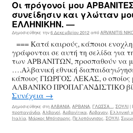
Οι πρόγονοί μου ΑΡΒΑΝΙΤΕΣ
συνείδησιν και γλώτταν μο
ΕΛΛΗΝΙΚΗΝ. —
Δημοσιεύθηκε την
6 Δεκεμβρίου 2012
από
ARVANITIS NIK
=== Κατά καιρούς, κάποιοι ενοχλη
γράφονται σε αυτή τη σελίδα γι
των ΑΡΒΑΝΙΤΩΝ, προσπαθούν να μ
….Αλβανική εθνική διαπαιδαγώγηση
κάποιος ΓΙΩΡΓΟΣ ΛΕΚΑΣ, ο οποίος 
ΑΛΒΑΝΙΚΟ ΠΡΟΠΑΓΑΝΔΙΣΤΙΚΟ βίν
Συνέχεια
→
Δημοσιεύθηκε στη
ΑΛΒΑΝΙΑ
,
ΑΡΒΑΝΑ
,
ΓΛΩΣΣΑ...
,
ΣΟΥΛΙ
|
προπαγάνδα
,
Αλβανοί
,
Αρβανίτικα
,
Άρβανον
,
Ελληνική 
Ιταλία
,
Μάρκος Μπότσαρης
,
Πελοπόννησος
,
ΣΟΥΛΙ
,
Συμμ