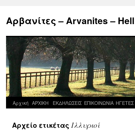
Μετάβαση
σε
Αρβανίτες – Arvanites – Hell
περιεχόμενο
Αρχική
ΑΡΧΙΚΗ
ΕΚΔΗΛΩΣΕΙΣ
ΕΠΙΚΟΙΝΩΝΙΑ
ΗΓΕΤΕΣ
Ιλλυριοί
Αρχείο ετικέτας