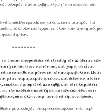
μοῦ ποθουμένην ἀνταμοιβήν, λέγω τὴν κατάπεισιν τῶν
ῶ νὰ ἀποδείξω ἐμπράκτως τὰ ὅσα, κατὰ τὸ παρόν, διὰ
οιήσω, τὸ ὁποῖον ἐπεύχομαι εἰς ὅλους τοὺς ἀγαπητούς μοι
ς φιλοπάτριδας.
********
εἰς ὅποιον ἀποφασίσει νὰ ἐξετάσῃ τὴν ἀλήθειαν τῶν
στῇ εἰς τὸν ἴδιον ἑαυτόν του, καὶ χωρὶς νὰ εἶναι
ς, νὰ καταπείθεται μόνον εἰς τὴν ἀναμφιβολίαν. Ὡσὰν
νὰς μίαν παραμικρὰν ἔρευναν, καὶ δίδοντας πίστιν
υς, εὐκόλως ἠμπορεῖ νὰ ἀπατηθῇ, καὶ τότε λαμβάνει
ἰς τὴν ὑπόθεσιν ὁποὺ ζητεῖ, καὶ ἐξακολούθως οὔτε
ήθειαν, οὔτε ἄλλοι παρ᾿ αὐτοῦ νὰ τὴν ἐννοήσωσι.
θεσιν μὲ προσοχήν, συγκρίνει ἀδιαφόρως τοὺς περὶ