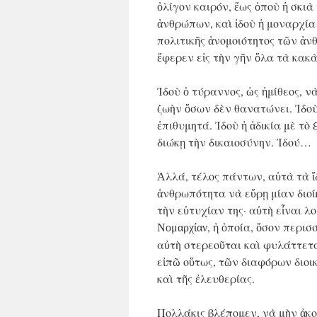
ὀλίγον καιρόν, ἕως ὁποὺ ἡ σκι
ἀνθρώπων, καὶ ἰδοὺ ἡ μοναρχία
πολιτικῆς ἀνομοιότητος τῶν ἀν
ἔφερεν εἰς τὴν γῆν ὅλα τὰ κακ
Ἰδοὺ ὁ τύραννος, ὡς ἡμίθεος, νὰ
ζωὴν ὅσων δὲν θανατώνει. Ἰδοὺ
ἐπιθυμητά. Ἰδοὺ ἡ ἀδικία μὲ τὸ 
διώκῃ τὴν δικαιοσύνην. Ἰδού…
Ἀλλά, τέλος πάντων, αὐτὰ τὰ ἴ
ἀνθρωπότητα νὰ εὕρῃ μίαν διοίκ
τὴν εὐτυχίαν της· αὐτὴ εἶναι λ
, ἡ ὁποία, ὅσον περι
Νομαρχίαν
αὐτὴ στερεοῦται καὶ φυλάττετα
εἰπῶ οὕτως, τῶν διαφόρων διοικ
καὶ τῆς ἐλευθερίας.
Πολλάκις βλέπομεν, νὰ μὴν ἀκο