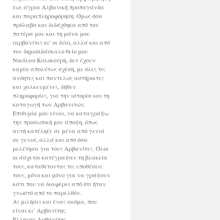
έως άγρια Αλβανική προπαγάνδα
και παραπληροφόρηση. Όμως όσα
πρόλαβα και διδάχθηκα από τον
πατέρα μου και τη μάνα μου
(αρβανίτες κι’ οι δύο), αλλά και από
τον δημοδιδάσκαλο θείο μου
Νικόλαο Κολοκούρη, δεν έχουν
καμία απολύτως σχέση, με όλες τις
ανόητες και παντελώς αστήρικτες
και χαλκευμένες, δήθεν
πληροφορίες, για την ιστορία και τη
καταγωγή των Αρβανιτών.
Επιθυμία μου είναι, να καταγράψω
την προσωπική μου άποψη, όπως
αυτή κατέληξε σε μένα από γενιά
σε γενιά, αλλά και από όσα
μελέτησα για τους Αρβανίτες. Όλοι
οι άσχετοι κατέγραψαν τη βλακεία
τους, καταθέτοντας τις υποθέσεις
τους, μόνο και μόνο για να γράψουν
κάτι που να διαφέρει από ότι ήταν
γνωστό από το παρελθόν.
Ας μιλήσει και ένας ακόμα, που
είναι κι’ Αρβανίτης.
Έλληνας Αρβανίτης.