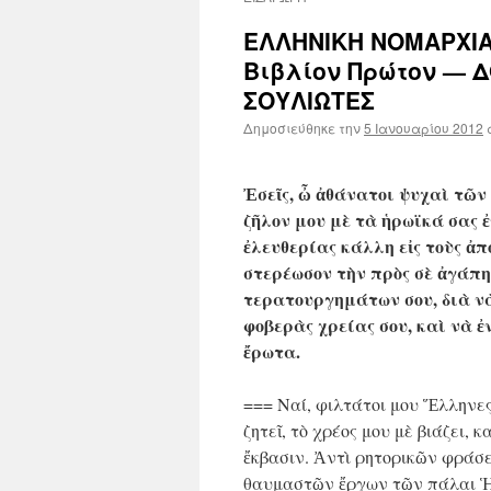
ΕΛΛΗΝΙΚΗ ΝΟΜΑΡΧΙΑ
Βιβλίον Πρώτον — 
ΣΟΥΛΙΩΤΕΣ
Δημοσιεύθηκε την
5 Ιανουαρίου 2012
Ἐσεῖς, ὦ ἀθάνατοι ψυχαὶ τῶ
ζῆλον μου μὲ τὰ ἡρωϊκά σας 
ἐλευθερίας κάλλη εἰς τοὺς ἀπ
στερέωσον τὴν πρὸς σὲ ἀγάπη
τερατουργημάτων σου, διὰ ν
φοβερὰς χρείας σου, καὶ νὰ ἐ
ἔρωτα.
=== Ναί, φιλτάτοι μου Ἕλληνες,
ζητεῖ, τὸ χρέος μου μὲ βιάζει,
ἔκβασιν. Ἀντὶ ρητορικῶν φράσε
θαυμαστῶν ἔργων τῶν πάλαι Ἡρ