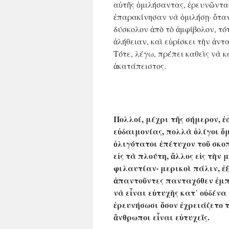
αὐτῆς ὁμιλήσαντας, ἐρευνῶντας
ἐπαρακίνησαν νὰ ὁμιλήσῃ· ὅταν
δύσκολον ἀπὸ τὸ ἀμφίβολον, τό
ἀλήθειαν, καὶ εὑρίσκει τὴν ἀντα
Τότε, λέγω, πρέπει καθεὶς νὰ κ
ἀκατάπειστος.
Πολλοί, μέχρι τῆς σήμερον, 
εὐδαιμονίας, πολλὰ ὀλίγοι ὅ
ὀλιγότατοι ἐπέτυχον τοῦ σκοπ
εἰς τὰ πλούτη, ἄλλος εἰς τὴν 
φιλαυτίαν· μερικοὶ πάλιν, ἐ
ἀπαντοῦντες πανταχόθεν ἐμπό
νὰ εἶναι εὐτυχὴς κατ᾿ οὐδένα
ἐρευνήσωσι ὅσον ἐχρειάζετο τ
ἄνθρωποι εἶναι εὐτυχεῖς.