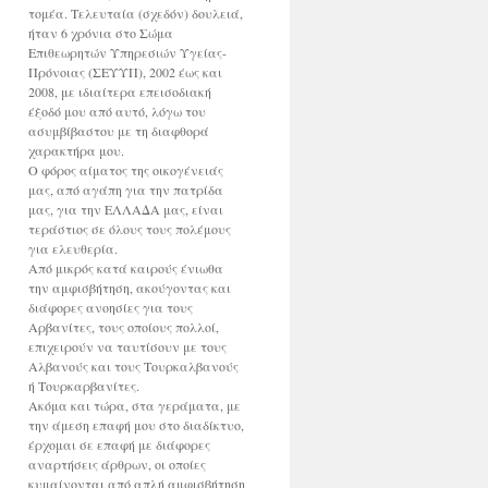
τομέα. Τελευταία (σχεδόν) δουλειά,
ήταν 6 χρόνια στο Σώμα
Επιθεωρητών Υπηρεσιών Υγείας-
Πρόνοιας (ΣΕΥΥΠ), 2002 έως και
2008, με ιδιαίτερα επεισοδιακή
έξοδό μου από αυτό, λόγω του
ασυμβίβαστου με τη διαφθορά
χαρακτήρα μου.
Ο φόρος αίματος της οικογένειάς
μας, από αγάπη για την πατρίδα
μας, για την ΕΛΛΑΔΑ μας, είναι
τεράστιος σε όλους τους πολέμους
για ελευθερία.
Από μικρός κατά καιρούς ένιωθα
την αμφισβήτηση, ακούγοντας και
διάφορες ανοησίες για τους
Αρβανίτες, τους οποίους πολλοί,
επιχειρούν να ταυτίσουν με τους
Αλβανούς και τους Τουρκαλβανούς
ή Τουρκαρβανίτες.
Ακόμα και τώρα, στα γεράματα, με
την άμεση επαφή μου στο διαδίκτυο,
έρχομαι σε επαφή με διάφορες
αναρτήσεις άρθρων, οι οποίες
κυμαίνονται από απλή αμφισβήτηση