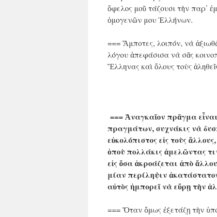
ὄφελος μοῦ τάζουσι τὴν παρ᾿ ἐ
ὁμογενῶν μου Ἑλλήνων.
=== Ἄμποτες, λοιπόν, νὰ ἀξιωθ
λόγου ἀπεφάσισα νὰ σᾶς κοινοπ
Ἕλληνας καὶ ὅλους τοὺς ἀληθεῖ
=== Ἀναγκαῖον πρᾶγμα εἶναι 
πραγμάτων, συχνάκις νὰ δυσπι
εὐκολόπιστος εἰς τοὺς ἄλλου
ὁποὺ πολλάκις ἀμελῶντας τι
εἰς ὅσα ἀκροάζεται ἀπὸ ἄλλο
μίαν περίληψιν ἀκατάστατον ε
αὐτὸς ἠμπορεῖ νὰ εὕρῃ τὴν ἀλ
=== Ὅταν ὅμως ἐξετάζῃ τὴν ὑπό