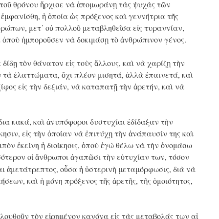
ὰ τοῦ θρόνου ἤρχισε νὰ ἀπομωράνῃ τὰς ψυχὰς τῶν
 ἐμφανίσθη, ἡ ὁποία ὡς πρόξενος καὶ γεννήτρια τῆς
θρώπων, μετ᾿ οὐ πολλοῦ μεταβληθεῖσα εἰς τυραννίαν,
ὰ ὁποὺ ἠμποροῦσεν νὰ δοκιμάσῃ τὸ ἀνθρώπινον γένος.
 δίδῃ τὸν θάνατον εἰς τοὺς ἄλλους, καὶ νὰ χαρίζῃ τὴν
 τὰ ἐλαττώματα, ὄχι πλέον μισητά, ἀλλὰ ἐπαινετά, καὶ
ξίφος εἰς τὴν δεξιάν, νὰ καταπατῇ τὴν ἀρετήν, καὶ νὰ
δια κακά, καὶ ἀνυπόφοροι δυστυχίαι ἐδίδαξαν τὴν
ησιν, εἰς τὴν ὁποίαν νὰ ἐπιτύχῃ τὴν ἀνάπαυσίν της καὶ
οιπὸν ἐκείνη ἡ διοίκησις, ὁποὺ ἐγὼ θέλω νὰ τὴν ὀνομάσω
σσότερον οἱ ἄνθρωποι ἀγαπῶσι τὴν εὐτυχίαν των, τόσον
ι ἀμετάτρεπτος, οὖσα ἡ ὑστερινὴ μεταμόρφωσις, διὰ νὰ
ήσεων, καὶ ἡ μόνη πρόξενος τῆς ἀρετῆς, τῆς ὁμοιότητος,
λουθοῦν τὸν εἰρημένον κανόνα εἰς τὰς μεταβολάς των αἱ