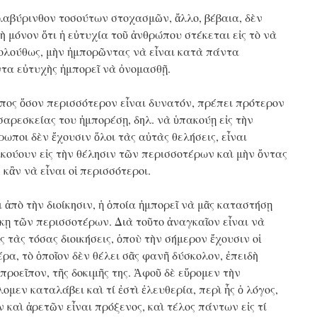
 λαβύρινθον τοσούτων στοχασμῶν, ἄλλο, βέβαια, δὲν
ὴ μόνον ὅτι ἡ εὐτυχία τοῦ ἀνθρώπου στέκεται εἰς τὸ νὰ
κολούθως, μὴν ἠμπορῶντας νὰ εἶναι κατὰ πάντα
τα εὐτυχὴς ἠμπορεῖ νὰ ὀνομασθῇ.
πος ὅσον περισσότερον εἶναι δυνατόν, πρέπει πρότερον
σαρεσκείας του ἠμπορέσῃ, δηλ. νὰ ὑπακούῃ εἰς τὴν
ρωποι δὲν ἔχουσιν ὅλοι τὰς αὐτὰς θελήσεις, εἶναι
ακούουν εἰς τὴν θέλησιν τῶν περισσοτέρων καὶ μὴν ὄντας
 κἂν νὰ εἶναι οἱ περισσότεροι.
 ἀπὸ τὴν διοίκησιν, ἡ ὁποία ἠμπορεῖ νὰ μᾶς καταστήσῃ
σκῃ τῶν περισσοτέρων. Διὰ τοῦτο ἀναγκαῖον εἶναι νὰ
ς τὰς τόσας διοικήσεις, ὁποὺ τὴν σήμερον ἔχουσιν οἱ
έρα, τὸ ὁποῖον δὲν θέλει σᾶς φανῆ δύσκολον, ἐπειδὴ
προεῖπον, τῆς δοκιμῆς της. Ἀφοῦ δὲ εὕρομεν τὴν
ομεν καταλάβει καὶ τί ἐστὶ ἐλευθερία, περὶ ἧς ὁ λόγος,
καὶ ἀρετῶν εἶναι πρόξενος, καὶ τέλος πάντων εἰς τί