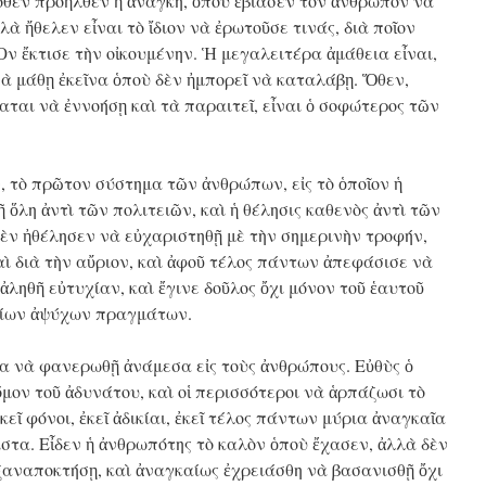
όθεν προῆλθεν ἡ ἀνάγκη, ὁποὺ ἐβίασεν τὸν ἄνθρωπον νὰ
λὰ ἤθελεν εἶναι τὸ ἴδιον νὰ ἐρωτοῦσε τινάς, διὰ ποῖον
Ὂν ἔκτισε τὴν οἰκουμένην. Ἡ μεγαλειτέρα ἀμάθεια εἶναι,
 νὰ μάθῃ ἐκεῖνα ὁποὺ δὲν ἠμπορεῖ νὰ καταλάβῃ. Ὅθεν,
αται νὰ ἐννοήσῃ καὶ τὰ παραιτεῖ, εἶναι ὁ σοφώτερος τῶν
, τὸ πρῶτον σύστημα τῶν ἀνθρώπων, εἰς τὸ ὁποῖον ἡ
ῆ ὅλη ἀντὶ τῶν πολιτειῶν, καὶ ἡ θέλησις καθενὸς ἀντὶ τῶν
δὲν ἠθέλησεν νὰ εὐχαριστηθῇ μὲ τὴν σημερινὴν τροφήν,
αὶ διὰ τὴν αὔριον, καὶ ἀφοῦ τέλος πάντων ἀπεφάσισε νὰ
 ἀληθῆ εὐτυχίαν, καὶ ἔγινε δοῦλος ὄχι μόνον τοῦ ἑαυτοῦ
ἰδίων ἀψύχων πραγμάτων.
α νὰ φανερωθῇ ἀνάμεσα εἰς τοὺς ἀνθρώπους. Εὐθὺς ὁ
μον τοῦ ἀδυνάτου, καὶ οἱ περισσότεροι νὰ ἁρπάζωσι τὸ
κεῖ φόνοι, ἐκεῖ ἀδικίαι, ἐκεῖ τέλος πάντων μύρια ἀναγκαῖα
τα. Εἶδεν ἡ ἀνθρωπότης τὸ καλὸν ὁποὺ ἔχασεν, ἀλλὰ δὲν
ξαναποκτήσῃ, καὶ ἀναγκαίως ἐχρειάσθη νὰ βασανισθῇ ὄχι