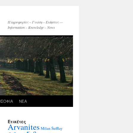
Πληροφορίες – Γνώση – Ειδήσεις —
Information – Knowledge – News
ΟΣΟΦΙΑ
ΝΕΑ
Ετικέτες
Arvanites
Milan Šufflay