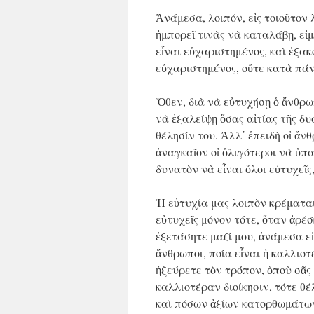
Ἀνάμεσα, λοιπόν, εἰς τοιοῦτον
ἠμπορεῖ τινὰς νὰ καταλάβῃ, εἰμ
εἶναι εὐχαριστημένος, καὶ ἐξα
εὐχαριστημένος, οὔτε κατὰ πάν
Ὅθεν, διὰ νὰ εὐτυχήσῃ ὁ ἄνθρω
νὰ ἐξαλείψῃ ὅσας αἰτίας τῆς δυ
θέλησίν του. Ἀλλ᾿ ἐπειδὴ οἱ ἄνθ
ἀναγκαῖον οἱ ὀλιγότεροι νὰ ὑπ
δυνατὸν νὰ εἶναι ὅλοι εὐτυχεῖς,
Ἡ εὐτυχία μας λοιπὸν κρέμαται
εὐτυχεῖς μόνον τότε, ὅταν ἀρέ
ἐξετάσητε μαζί μου, ἀνάμεσα εἰ
ἄνθρωποι, ποία εἶναι ἡ καλλιοτ
ἠξεύρετε τὸν τρόπον, ὁποὺ σᾶς 
καλλιοτέραν διοίκησιν, τότε θέλ
καὶ πόσων ἀξίων κατορθωμάτων 