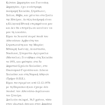
Κώτσου Δημητρίου και Γιαννάκη
Δημητρίου, έχει ανάστροφη
διαδρομή Χαλκίδα, Στρόπωνες,
Χάλια, Θήβα, και χάνεται στο Σούλι
της Ηπείρου. Αυτή η διαδρομή είναι
η Ελληνική Εθνική υπερηφάνεια μου
και δεν θα επιτρέψω σε κανέναν να
μου τη λεκιάσει.
Είμαι το 3ο κατά σειρά παιδί του
Αθανάσιου Αρβανίτη του
Στροπωνιάτη και της Μαρίας
Μπακρή: Ιωάννης, Αναστασία,
Νικόλαος, Σταματία-Αργυρούλα
(Ματούλα). Γεννήθηκα στη Χαλκίδα
το 1951, και φοίτησα: στο 5ο
Δημοτικό Σχολείο Χαλκίδας, στο
Οικονομικό Γυμνάσιο και Λύκειο
Χαλκίδας και στη Νομική Αθηνών
(Τμήμα Ο.Π.Ε.).
Είμαι παντρεμένος από 12-12-1976
με τη Παρασκευή και έχουμε δύο
παιδιά: τον Αθανάσιο-Αιμίλιο και
τον Σταύρο.
Δούλεψα σκληρά, 36,5 χρόνια, τόσο
στον ιδιωτικό, όσο και στον Δημόσιο