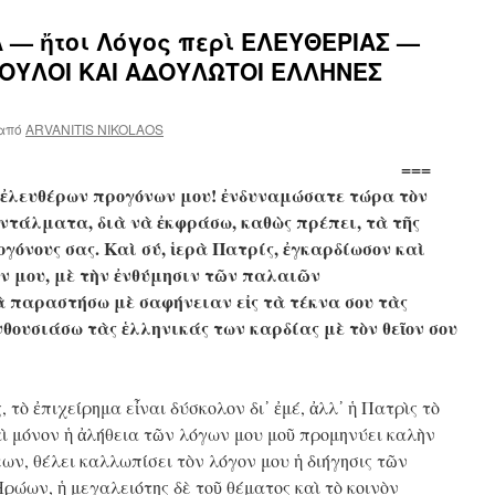
 — ἤτοι Λόγος περὶ ΕΛΕΥΘΕΡΙΑΣ —
ΔΟΥΛΟΙ ΚΑΙ ΑΔΟΥΛΩΤΟΙ ΕΛΛΗΝΕΣ
από
ARVANITIS NIKOLAOS
===
ν ἐλευθέρων προγόνων μου! ἐνδυναμώσατε τώρα τὸν
ἐντάλματα, διὰ νὰ ἐκφράσω, καθὼς πρέπει, τὰ τῆς
ογόνους σας. Καὶ σύ, ἱερὰ Πατρίς, ἐγκαρδίωσον καὶ
ν μου, μὲ τὴν ἐνθύμησιν τῶν παλαιῶν
ὰ παραστήσω μὲ σαφήνειαν εἰς τὰ τέκνα σου τὰς
νθουσιάσω τὰς ἑλληνικάς των καρδίας μὲ τὸν θεῖον σου
 τὸ ἐπιχείρημα εἶναι δύσκολον δι᾿ ἐμέ, ἀλλ᾿ ἡ Πατρὶς τὸ
 καὶ μόνον ἡ ἀλήθεια τῶν λόγων μου μοῦ προμηνύει καλὴν
ων, θέλει καλλωπίσει τὸν λόγον μου ἡ διήγησις τῶν
ώων, ἡ μεγαλειότης δὲ τοῦ θέματος καὶ τὸ κοινὸν