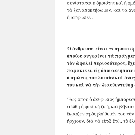
συνίσταται ἡ ὁμοιότης καὶ ἡ ὁ
τὰ ξαναποκτήσωμεν, καὶ νὰ ἀν
ἠμαύρωσεν.
Ὁ ἄνθρωπος εἶναι πεπροικισμέ
ὁποίου συγκρίνει τὰ πράγμα
τὸν ὠφελεῖ περισσότερον, ἔχε
παρακινεῖ, εἰς ὁποιανδήποτε
ὁ πρῶτος του λοιπὸν καὶ ἀνα
του καὶ νὰ τὴν διαυθεντεύσῃ 
Ἕως ὁποὺ ὁ ἄνθρωπος ἠμπόρεσε 
ἐσώθη ἡ φυσικὴ ζωή, καὶ βέβαια
ἔκραξεν πρὸς βοήθειάν του τὸν
ἤρχισεν, διὰ νὰ εἰπῶ ἔτζι, τὸ