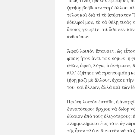
Ἴσως τινὰς ἤθελεν ἐρωτήσει, π
ζητήσῃ βοήθειαν παρ᾿ ἄλλου· ἀλ
τέλος καὶ διὰ τί τὸ ὑπέρτατον 
ἀδελφοί μου, τὸ νὰ θέλῃ τινὰς
ὅποιος γνωρίζει τὰ ὅσα δὲν δύν
ἀνθρώπων.
Ἀφοῦ λοιπὸν ἔπαυσεν, ὡς εἶπον
φύσις ἦτον ἀντὶ τῶν νόμων, ἡ γ
ἠθῶν, ἀφοῦ, λέγω, ὁ ἄνθρωπος 
ἀλλ᾿ ἐζήτησε νὰ προητοιμάσῃ κ
ζήσῃ μαζὶ μὲ ἄλλους, ἔχασε τὴν
του, καὶ ἄλλων, ἀλλὰ καὶ τῶν 
Πρώτη λοιπὸν ἐστάθη, ἡ ἀναρχί
δυνατότερος ἄρχισε νὰ δώσῃ νό
δίκαιον ἀπὸ τοὺς ὀλιγοτέρους: ἐ
πλημμελήματα ἕως τότε ἀγνώρισ
τῆς ἦτον πλέον δυνατὸν νὰ τὸ 