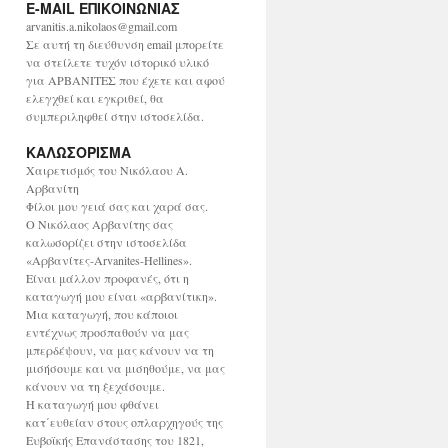
E-MAIL ΕΠΙΚΟΙΝΩΝΙΑΣ
χ
ε
arvanitis.a.nikolaos@gmail.com
ί
Σε αυτή τη διεύθυνση email μπορείτε
ο
να στείλετε τυχόν ιστορικό υλικό
για ΑΡΒΑΝΙΤΕΣ που έχετε και αφού
ελεγχθεί και εγκριθεί, θα
συμπεριληφθεί στην ιστοσελίδα.
ΚΑΛΩΣΟΡΙΣΜΑ
Χαιρετισμός του Νικόλαου Α.
Αρβανίτη
Φίλοι μου γειά σας και χαρά σας.
Ο Νικόλαος Αρβανίτης σας
καλωσορίζει στην ιστοσελίδα
«Αρβανίτες-Arvanites-Hellines».
Είναι μάλλον προφανές, ότι η
καταγωγή μου είναι «αρβανίτικη».
Μια καταγωγή, που κάποιοι
εντέχνως προσπαθούν να μας
μπερδέψουν, να μας κάνουν να τη
μισήσουμε και να μισηθούμε, να μας
κάνουν να τη ξεχάσουμε.
Η καταγωγή μου φθάνει
κατ΄ευθείαν στους οπλαρχηγούς της
Ευβοϊκής Επανάστασης του 1821,