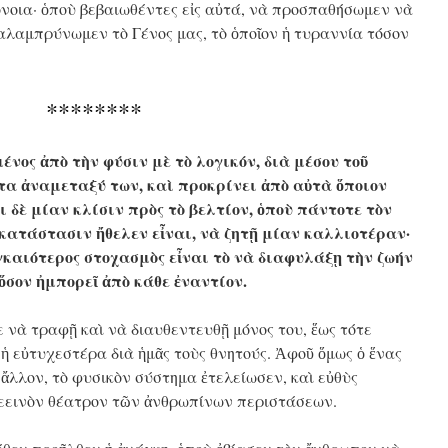
μόνοια· ὁποὺ βεβαιωθέντες εἰς αὐτά, νὰ προσπαθήσωμεν νὰ
αλαμπρύνωμεν τὸ Γένος μας, τὸ ὁποῖον ἡ τυραννία τόσον
********
νος ἀπὸ τὴν φύσιν μὲ τὸ λογικόν, διὰ μέσου τοῦ
τα ἀναμεταξύ των, καὶ προκρίνει ἀπὸ αὐτὰ ὅποιον
ι δὲ μίαν κλίσιν πρὸς τὸ βελτίον, ὁποὺ πάντοτε τὸν
 κατάστασιν ἤθελεν εἶναι, νὰ ζητῇ μίαν καλλιοτέραν·
γκαιότερος στοχασμὸς εἶναι τὸ νὰ διαφυλάξῃ τὴν ζωήν
ὅσον ἠμπορεῖ ἀπὸ κάθε ἐναντίον.
νὰ τραφῇ καὶ νὰ διαυθεντευθῇ μόνος του, ἕως τότε
 ἡ εὐτυχεστέρα διὰ ἡμᾶς τοὺς θνητούς. Ἀφοῦ ὅμως ὁ ἕνας
 ἄλλον, τὸ φυσικὸν σύστημα ἐτελείωσεν, καὶ εὐθὺς
 ἐλεεινὸν θέατρον τῶν ἀνθρωπίνων περιστάσεων.