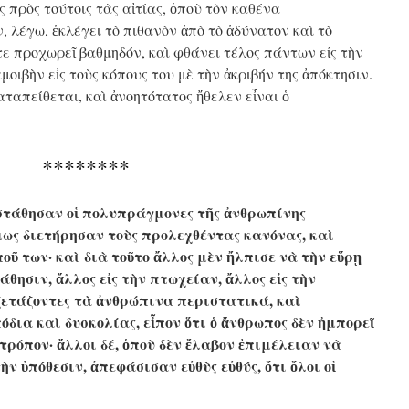
 πρὸς τούτοις τὰς αἰτίας, ὁποὺ τὸν καθένα
, λέγω, ἐκλέγει τὸ πιθανὸν ἀπὸ τὸ ἀδύνατον καὶ τὸ
τε προχωρεῖ βαθμηδόν, καὶ φθάνει τέλος πάντων εἰς τὴν
μοιβὴν εἰς τοὺς κόπους του μὲ τὴν ἀκριβήν της ἀπόκτησιν.
αταπείθεται, καὶ ἀνοητότατος ἤθελεν εἶναι ὁ
********
ἐστάθησαν οἱ πολυπράγμονες τῆς ἀνθρωπίνης
μως διετήρησαν τοὺς προλεχθέντας κανόνας, καὶ
οῦ των· καὶ διὰ τοῦτο ἄλλος μὲν ἤλπισε νὰ τὴν εὕρῃ
μάθησιν, ἄλλος εἰς τὴν πτωχείαν, ἄλλος εἰς τὴν
ξετάζοντες τὰ ἀνθρώπινα περιστατικά, καὶ
δια καὶ δυσκολίας, εἶπον ὅτι ὁ ἄνθρωπος δὲν ἠμπορεῖ
 τρόπον· ἄλλοι δέ, ὁποὺ δὲν ἔλαβον ἐπιμέλειαν νὰ
ὴν ὑπόθεσιν, ἀπεφάσισαν εὐθὺς εὐθύς, ὅτι ὅλοι οἱ