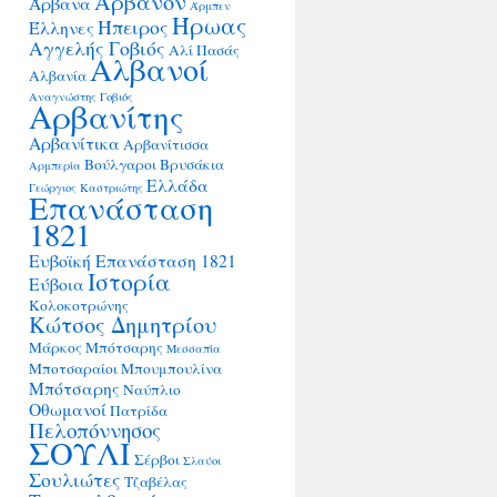
Άρβανον
Άρβανα
Άρμπεν
Ήρωας
Ήπειρος
Έλληνες
Αγγελής Γοβιός
Αλί Πασάς
Αλβανοί
Αλβανία
Αναγνώστης Γοβιός
Αρβανίτης
Αρβανίτικα
Αρβανίτισσα
Βούλγαροι
Βρυσάκια
Αρμπερία
Ελλάδα
Γεώργιος Καστριώτης
Επανάσταση
1821
Ευβοϊκή Επανάσταση 1821
Ιστορία
Εύβοια
Κολοκοτρώνης
Κώτσος Δημητρίου
Μάρκος Μπότσαρης
Μεσσαπία
Μποτσαραίοι
Μπουμπουλίνα
Μπότσαρης
Ναύπλιο
Οθωμανοί
Πατρίδα
Πελοπόννησος
ΣΟΥΛΙ
Σέρβοι
Σλαύοι
Σουλιώτες
Τζαβέλας